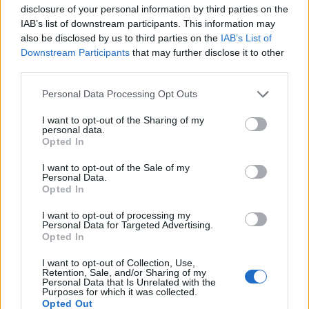
disclosure of your personal information by third parties on the
IAB’s list of downstream participants. This information may
also be disclosed by us to third parties on the
IAB’s List of
Downstream Participants
that may further disclose it to other
Ski Classics
third parties.
Klæbo måtte kjempe for seieren i
Please note that this website/app uses one or more Google
Personal Data Processing Opt Outs
services and may gather and store information including but
lokalt turrenn
not limited to your visit or usage behaviour. You may click to
I want to opt-out of the Sharing of my
personal data.
grant or deny consent to Google and its third-party tags to
BY
INGEBORG SCHEVE
28.03.2024
Opted In
use your data for below specified purposes in below Google
Johannes Høsflot Klæbo vant turrennet i Gauldal onsdag
consent section.
I want to opt-out of the Sale of my
Personal Data.
ettermiddag etter en hard kamp mot langløpstalentet fra Team
Opted In
Engcon.
I want to opt-out of processing my
Personal Data for Targeted Advertising.
Opted In
I want to opt-out of Collection, Use,
Retention, Sale, and/or Sharing of my
Personal Data that Is Unrelated with the
Purposes for which it was collected.
Opted Out