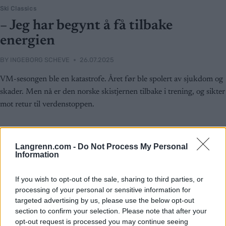
Ski Classics
– Jeg har begynt å få tilbake
energien
BY
INGEBORG SCHEVE
26.07.2025
VM-sesongen ble en katastrofe. Året før ble spolert av sjukdom og
skader. Men nå er den norske skistjernen tilbake i trening, og sikter
mot retur til verdenstoppen.
Langrenn.com -
Do Not Process My Personal
Information
If you wish to opt-out of the sale, sharing to third parties, or
processing of your personal or sensitive information for
targeted advertising by us, please use the below opt-out
section to confirm your selection. Please note that after your
opt-out request is processed you may continue seeing