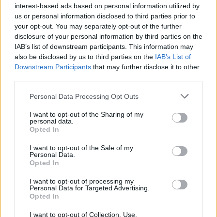
interest-based ads based on personal information utilized by
us or personal information disclosed to third parties prior to
your opt-out. You may separately opt-out of the further
disclosure of your personal information by third parties on the
IAB’s list of downstream participants. This information may
also be disclosed by us to third parties on the
IAB’s List of
Downstream Participants
that may further disclose it to other
Ski Classics
third parties.
Laget dropper trener – Vi klarer oss
Please note that this website/app uses one or more Google
Personal Data Processing Opt Outs
alene
services and may gather and store information including but
not limited to your visit or usage behaviour. You may click to
I want to opt-out of the Sharing of my
personal data.
BY
INGEBORG SCHEVE
23.04.2025
grant or deny consent to Google and its third-party tags to
Opted In
use your data for below specified purposes in below Google
Da treneren sa opp to uker etter at kontrakten var fornyet, fikk
consent section.
I want to opt-out of the Sale of my
teamsjefen sjokk. Nå står laget uten trener – og sier de ikke trenger
Personal Data.
Opted In
en.
I want to opt-out of processing my
Personal Data for Targeted Advertising.
Opted In
I want to opt-out of Collection, Use,