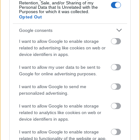
Retention, Sale, and/or Sharing of my
Personal Data that Is Unrelated with the
Purposes for which it was collected.
Opted Out
Google consents
I want to allow Google to enable storage
related to advertising like cookies on web or
device identifiers in apps.
I want to allow my user data to be sent to
Google for online advertising purposes.
I want to allow Google to send me
Ski Classics
personalized advertising.
Eksjöhus-sjefen kåres til beste
I want to allow Google to enable storage
teamleder i Ski Classics
related to analytics like cookies on web or
device identifiers in apps.
BY
INGEBORG SCHEVE
30.03.2025
Sjefen i det svenske topplaget Team Eksjöhus Espen Träldal får
I want to allow Google to enable storage
related to functionality of the website or app.
prisen «Best Pro Team Director» for Ski Classics Season XVI, og