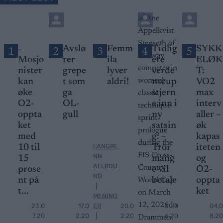
–
Avslø
Femm
Tidlig
SYKK
1
2
3
4
5
Mosjo
rer
ila
ere
ELØK
nister
grepe
lyver
verde
T:
kan
t som
aldri!
nscup
VO2
øke
ga
stjern
max
O2-
OL-
e inn i
interv
oppta
gull
ny
aller –
ket
satsin
øk
med
g: –
kapas
LANGRE
10 til
Tror
iteten
NN
15
mang
og
ALLROU
prose
e vil
O2-
ND
nt på
betale
oppta
|
t...
ket
MENING
23.0
17.0
ER
20.0
30.0
04.0
7.20
2.20
|
2.20
6.20
8.20