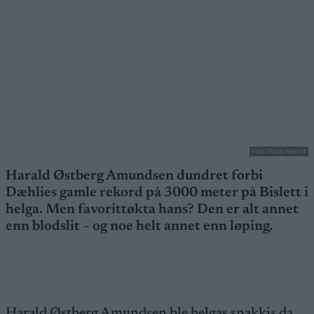
Foto: Oscar Hallset
Harald Østberg Amundsen dundret forbi
Dæhlies gamle rekord på 3000 meter på Bislett i
helga. Men favorittøkta hans? Den er alt annet
enn blodslit – og noe helt annet enn løping.
Harald Østberg Amundsen ble helgas snakkis da