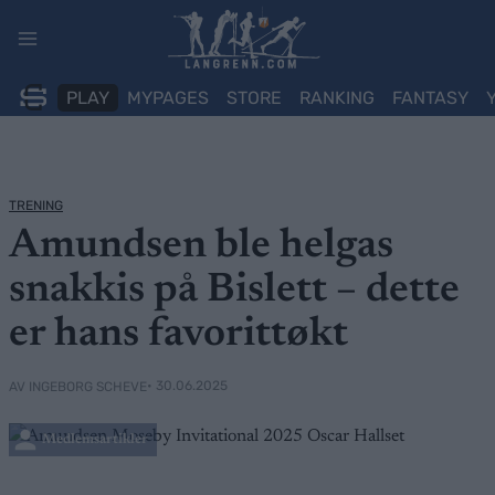
Skip
to
content
PLAY
MYPAGES
STORE
RANKING
FANTASY
TRENING
Amundsen ble helgas
snakkis på Bislett – dette
er hans favorittøkt
• 30.06.2025
AV INGEBORG SCHEVE
Medlemsartikler