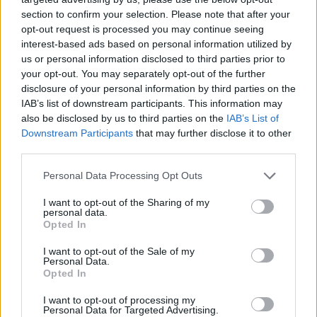
Sykkelfrelst
section to confirm your selection. Please note that after your
opt-out request is processed you may continue seeing
Amundsen er ikke uventet en av de som løper mye
interest-based ads based on personal information utilized by
us or personal information disclosed to third parties prior to
i barmarksesongen, men trekker fram langtur på
your opt-out. You may separately opt-out of the further
landeveissykkel som en av sine absolutt
disclosure of your personal information by third parties on the
favorittøkter om sommeren.
IAB’s list of downstream participants. This information may
also be disclosed by us to third parties on the
IAB’s List of
Downstream Participants
that may further disclose it to other
– Langtur på sykkel sammen med gode venner og
third parties.
bollestopp, det er en av mine favorittøkter, sier
han til Langrenn.com.
Please note that this website/app uses one or more Google
Personal Data Processing Opt Outs
services and may gather and store information including but
not limited to your visit or usage behaviour. You may click to
I want to opt-out of the Sharing of my
Og der er Amundsen i godt selskap. Sykling har
personal data.
grant or deny consent to Google and its third-party tags to
nemlig tatt av blant skiløpere som
Opted In
use your data for below specified purposes in below Google
barmarkstrening, spesielt de siste par åra.
consent section.
I want to opt-out of the Sale of my
Personal Data.
Opted In
Se også:
– Sykling er blitt trendy blant
langrennsløpere nå
I want to opt-out of processing my
Personal Data for Targeted Advertising.