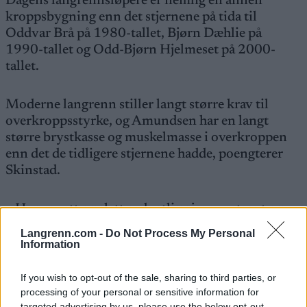
Dagens langrennsløpere er nemlig en annen
kroppsbygning enn det stjernene på tida til
Oddvar Brå på 1980-tallet, Bjørn Dæhlie på
1990-tallet og Odd-Bjørn Hjelmeset på 2000-
tallet.
Moderne langrenn stiller langt større krav til
overkroppsstyrke, og Amundsen har en langt
større brystkasse og muskelmasse i overkroppen
enn det de tidligere stjernene hadde, poengterer
Skinstad.
– Han er rett og slett ordentlig gjennomtrent og
helt rå, sier Skinstad til TV 2.
Langrenn.com -
Do Not Process My Personal
Information
Se også:
Hele lista over skiløperne med de beste
If you wish to opt-out of the sale, sharing to third parties, or
tidene
processing of your personal or sensitive information for
targeted advertising by us, please use the below opt-out