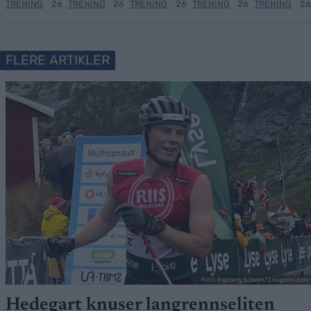
TRENING
26
TRENING
26
TRENING
26
TRENING
26
TRENING
26
FLERE ARTIKLER
Foto: Ingeborg Scheve/ Langrenn.com
Hedegart knuser langrennseliten