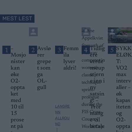
MEST LEST
–
Avslø
Femm
Tidlig
SYKK
1
2
3
4
5
Mosjo
rer
ila
ere
ELØK
nister
grepe
lyver
verde
T:
kan
t som
aldri!
nscup
VO2
øke
ga
stjern
max
O2-
OL-
e inn i
interv
oppta
gull
ny
aller –
ket
satsin
øk
med
g: –
kapas
LANGRE
10 til
Tror
iteten
NN
15
mang
og
ALLROU
prose
e vil
O2-
ND
nt på
betale
oppta
|