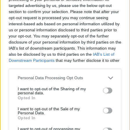
før, så det blir ikke noe sjokk. Nivået er høyt, men
targeted advertising by us, please use the below opt-out
juniornivået i Norge er også blitt mye bedre, sier
section to confirm your selection. Please note that after your
opt-out request is processed you may continue seeing
han.
interest-based ads based on personal information utilized by
us or personal information disclosed to third parties prior to
Gløgård Stensrud er nå en del av Team Swix,
your opt-out. You may separately opt-out of the further
sammen med profiler som Mattis Stenshagen,
disclosure of your personal information by third parties on the
Henrik Dønnestad og Jonas Vika.
IAB’s list of downstream participants. This information may
also be disclosed by us to third parties on the
IAB’s List of
Downstream Participants
that may further disclose it to other
– Jeg trente en del med dem i fjor også, så
third parties.
overgangen har vært ganske myk. Det handler
Please note that this website/app uses one or more Google
Personal Data Processing Opt Outs
mest om å ha progresjon i alt man gjør, sier han.
services and may gather and store information including but
not limited to your visit or usage behaviour. You may click to
I want to opt-out of the Sharing of my
personal data.
Se også:
grant or deny consent to Google and its third-party tags to
Opted In
use your data for below specified purposes in below Google
Team Swix 2025-26: Skal utfordre landslaget
consent section.
om OL-plassene
I want to opt-out of the Sale of my
Personal Data.
Opted In
Flere timer, større mål
I want to opt-out of processing my