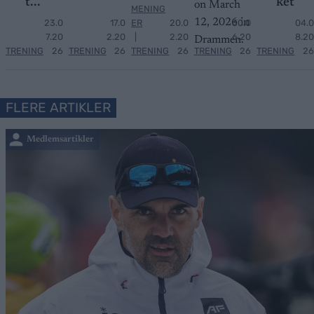
t...
ket
MENING
23.0
17.0
ER
20.0
30.0
04.0
7.20
2.20
|
2.20
6.20
8.20
TRENING
26
TRENING
26
TRENING
26
TRENING
26
TRENING
26
FLERE ARTIKLER
Medlemsartikler