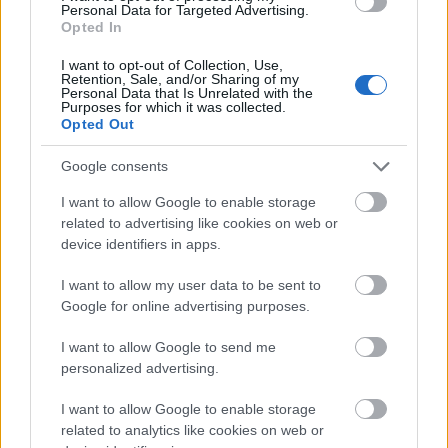
Personal Data for Targeted Advertising.
I fjor logget han 950 treningstimer. I år øker han
Opted In
til 1000.
I want to opt-out of Collection, Use,
Retention, Sale, and/or Sharing of my
Personal Data that Is Unrelated with the
– Det meste går på terskel og i3, med en hardere
Purposes for which it was collected.
Opted Out
økt i uka. Så mer av det samme, bare litt mer av alt,
sier Gløgård Stensrud.
Google consents
I want to allow Google to enable storage
Det store målet er klart:
related to advertising like cookies on web or
device identifiers in apps.
– U23-VM er hovedmålet. Hvis jeg tar medalje der,
I want to allow my user data to be sent to
tror jeg det kan åpne døra til verdenscupdebut i
Google for online advertising purposes.
Kollen. Det ene leder til det andre, sier han.
I want to allow Google to send me
personalized advertising.
Gløgård Stensrud vet også at alt starter på
Beitostølen i november.
I want to allow Google to enable storage
related to analytics like cookies on web or