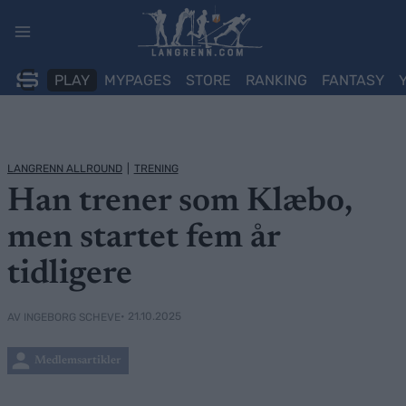
Skip
to
content
PLAY
MYPAGES
STORE
RANKING
FANTASY
LANGRENN ALLROUND
|
TRENING
Han trener som Klæbo,
men startet fem år
tidligere
• 21.10.2025
AV INGEBORG SCHEVE
Medlemsartikler