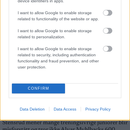
– Hvis du går bra der, på Gålå og i Norgescupen,
device identifiers in apps.
spiller det inn. NM del 1 kan også bli avgjørende
I want to allow Google to enable storage
hvis du er på vippen. Jeg håper å være såpass god at
related to functionality of the website or app.
jeg kan bruke februar til å bygge form før
mesterskapet.
I want to allow Google to enable storage
related to personalization.
Saken fortsetter under
I want to allow Google to enable storage
related to security, including authentication
functionality and fraud prevention, and other
user protection.
Simen Gløgård Stensrud har store mål for sesongen. Innfrir
han, kan det åpne mange nye dører. Foto: Erik Gundersen
CONFIRM
Trener mye – men ikke ekstremt
Diskusjonen om unge utøveres treningsmengde
Data Deletion
Data Access
Privacy Policy
har rast i langrennsmiljøet den siste tiden. Gløgård
Stensrud mener mange treningsivrige juniorer blir
misforstått og tror ikke Alvar Myhlbacks 600