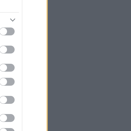
 enn
ummer tre
ennet, Ski
s. Hun er