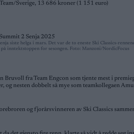
Team/Sverige, 13 686 kroner (1 151 euro)
a siste helga i mars. Det var de to eneste Ski Classics-rennen
 på inntektstoppen for sesongen. Foto: Manzoni/NordicFocus
en Bruvoll fra Team Engcon som tjente mest i premie
oner, og nesten dobbelt så mye som teamkollegaen Am
rebroren og fjorårsvinneren av Ski Classics samme
 det gjensto fire renn, klarte så vidt å redde seg in