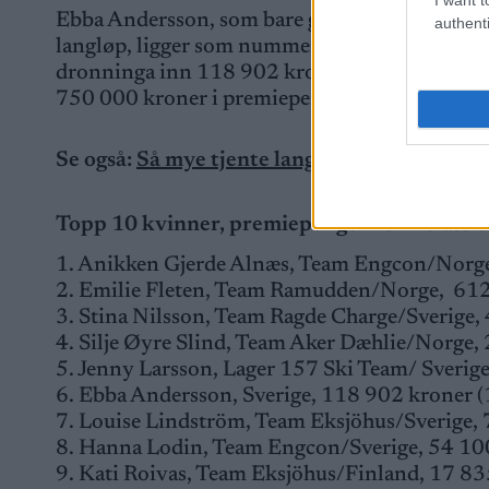
Ebba Andersson, som bare gikk de to siste renne
authenti
langløp, ligger som nummer seks på inntektst
dronninga inn 118 902 kroner. I tillegg tjent
750 000 kroner i premiepenger fra VM i Tro
Se også:
Så mye tjente langrennsstjernene i
Topp 10 kvinner, premiepenger i Ski Classi
1. Anikken Gjerde Alnæs, Team Engcon/Norge
2. Emilie Fleten, Team Ramudden/Norge, 612
3. Stina Nilsson, Team Ragde Charge/Sverige,
4. Silje Øyre Slind, Team Aker Dæhlie/Norge,
5. Jenny Larsson, Lager 157 Ski Team/ Sverig
6. Ebba Andersson, Sverige, 118 902 kroner (
7. Louise Lindström, Team Eksjöhus/Sverige, 
8. Hanna Lodin, Team Engcon/Sverige, 54 100
9. Kati Roivas, Team Eksjöhus/Finland, 17 83