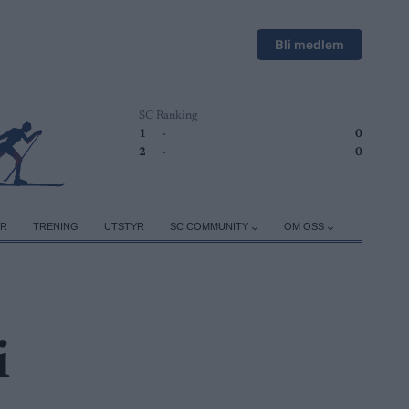
Bli medlem
SC Ranking
1
-
0
2
-
0
ER
TRENING
UTSTYR
SC COMMUNITY
OM OSS
i