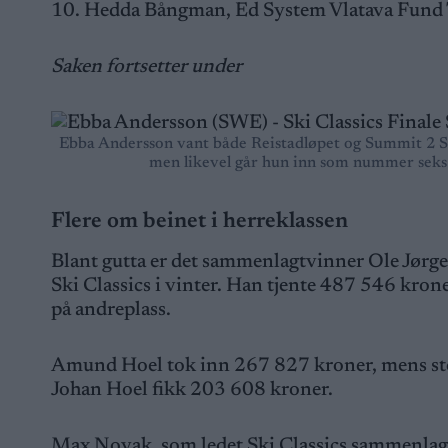
10. Hedda Bångman, Ed System Vlatava Fund 
Saken fortsetter under
Ebba Andersson vant både Reistadløpet og Summit 2 Senj
men likevel går hun inn som nummer seks
Flere om beinet i herreklassen
Blant gutta er det sammenlagtvinner Ole Jørg
Ski Classics i vinter. Han tjente 487 546 kr
på andreplass.
Amund Hoel tok inn 267 827 kroner, mens sto
Johan Hoel fikk 203 608 kroner.
Max Novak, som ledet Ski Classics sammenlagt da