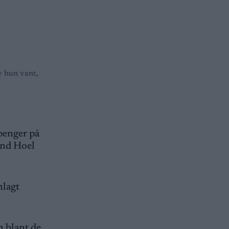
e hun vant,
penger på
und Hoel
nlagt
n blant de