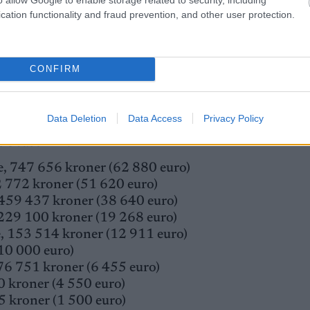
ne i Ski Classics og verken tilhører noe profflag elle
cation functionality and fraud prevention, and other user protection.
oppen for sesongen. På to dager i Troms gikk den sv
e hun 943 378 i premiepenger på verdenscupen i vint
ndheim.
CONFIRM
 premiepenger i verdenscupen
Data Deletion
Data Access
Privacy Policy
cs Season XVI
, 747 656 kroner (62 880 euro)
 772 kroner (51 620 euro)
 459 437 kroner (38 640 euro)
 229 100 kroner (19 268 euro)
e, 153 514 kroner (12 911 euro)
10 000 euro)
76 751 kroner (6 455 euro)
 kroner (4 550 euro)
5 kroner (1 500 euro)