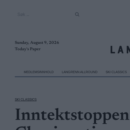
Skip
to
Søk
content
etter:
Sunday, August 9, 2026
Today's Paper
MEDLEMSINNHOLD
LANGRENN ALLROUND
SKI CLASSICS
SKI CLASSICS
Inntektstoppen: