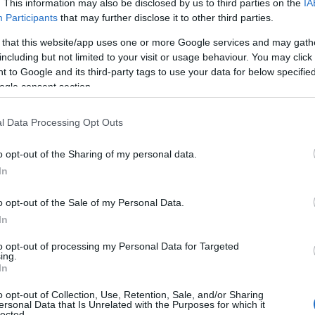
. This information may also be disclosed by us to third parties on the
IA
Participants
that may further disclose it to other third parties.
Classics Finale Summit 2 Senja 2025. De to teamkollegane står
i Ski CLassics Season XVI. Foto: Manzoni/Nordic Focus
 that this website/app uses one or more Google services and may gath
including but not limited to your visit or usage behaviour. You may click 
 to Google and its third-party tags to use your data for below specifi
ogle consent section.
tvinneren, både totalt og i dameklassen.
l Data Processing Opt Outs
 fore andreplasser og fire tredjeplasser. Fra de tre an
o opt-out of the Sharing of my personal data.
ss. Kombinert med sammenlagtseieren og den grønne
In
er i rene premiepenger denne vinteren. I tillegg ko
andre private avtaler.
o opt-out of the Sale of my Personal Data.
In
to opt-out of processing my Personal Data for Targeted
et betyr alt. Det har vært et sinnssykt år
ing.
In
eten ble nummer to totalt i Ski Classics denne seso
o opt-out of Collection, Use, Retention, Sale, and/or Sharing
ersonal Data that Is Unrelated with the Purposes for which it
tektslista med 612 772 kroner, men tjente nesten 13
lected.