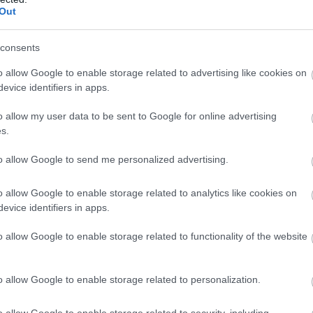
 32-åringen fra Team Ramudden har flere enkeltseiere
Out
 premiepenger.
consents
er etter fire år med full satsing på skiskyting, ble n
o allow Google to enable storage related to advertising like cookies on
ektslista. Med seier i både Vasaloppet og Birkebeinerr
evice identifiers in apps.
ingen fra Team Ragde Charge inn 459 437 kroner i
o allow my user data to be sent to Google for online advertising
s.
ten i dameklassen i Ski Classics i vinter.
to allow Google to send me personalized advertising.
o allow Google to enable storage related to analytics like cookies on
evice identifiers in apps.
o allow Google to enable storage related to functionality of the website
nnet så vel som Marcialonga Bodø i debutsesongen i Ski Classic
for sesongen 2024-25. Foto: Reichert/NordicFocus
o allow Google to enable storage related to personalization.
o allow Google to enable storage related to security, including