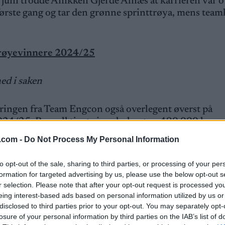
juni trodde Anikken Gjerde Alnæs at karrieren var ov
ørste gang og tar den grønne sprinttrøya, mens team
 trøyevinnere 2024/25
ed i saken
ingen fra Team Engcon også overlegent øverst på
2024/25. Bruvoll tjente i underkant av 490 000 kron
.com -
Do Not Process My Personal Information
assics, både for sammenlagtresultater og plasseringe
assics fordeles
HER
to opt-out of the sale, sharing to third parties, or processing of your per
formation for targeted advertising by us, please use the below opt-out s
r selection. Please note that after your opt-out request is processed y
eing interest-based ads based on personal information utilized by us or
disclosed to third parties prior to your opt-out. You may separately opt-
losure of your personal information by third parties on the IAB’s list of