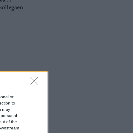
er. I
kollegaen
er.
r i
sonal or
ection to
ou may
 personal
out of the
 downstream