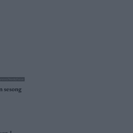
anzoni/NordicFocus
en sesong