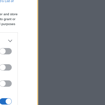
B’s List of
 også begge
er and store
to grant or
ed purposes
dre løpene
mmer
ngen, og
5 000