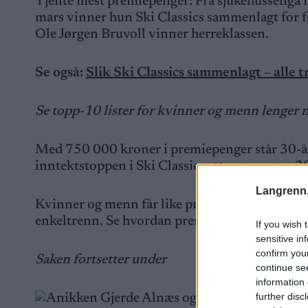
Tjente mest premiepenger: Fra sjukehussenga i 
mars vinner hun Ski Classics sammenlagt for f
Ole Jørgen Bruvoll vinner herreklassen.
Se også:
Slik Ski Classics sammenlagt – alle
Se topp-10 lister for kvinner og menn lenger n
Med 750 000 kroner i premiepenger står 30-år
inntektstoppen i Ski Classics etter sesongen 
Langrenn
Kvinner og menn får like premiepenger i Ski Cl
enkeltrenn. Se hvordan premiepengene i Ski Cl
If you wish 
sensitive in
confirm you
Saken fortsetter under
continue se
information 
further disc