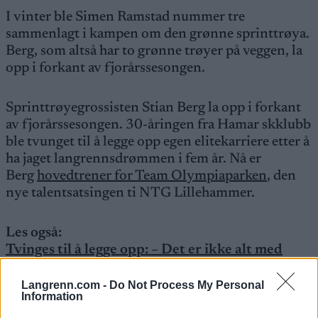
I vinter ble Simen Ramstad nummer tre
sammenlagt i kampen om den grønne sprinttrøya.
Berg, som altså har to grønne trøyer på veggen, la
opp i forkant av fjorårssesongen.
Sprinttrøyegrossisten Stian Berg la opp i forkant
av fjorårssesongen. 30-åringen fra Hamar skklubb
ble tvunget til å legge opp egen elitekarriere etter å
ha jaget langrennsdrømmen i fem år. Nå er
Berg
hovedtrener for Team Olympiaparken
, den
nye talentsatsingen ti NTG Lillehammer.
Les også:
Tvinges til å legge opp: – Det er ikke alt med
toppidrettssatsing som er sunt
Langrenn.com -
Do Not Process My Personal
Information
Saken fortsetter under