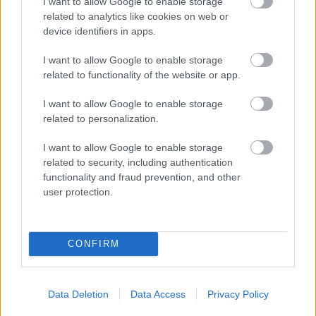
I want to allow Google to enable storage
related to analytics like cookies on web or
Følgende løpere er tatt ut på elitelaget Team
device identifiers in apps.
Kaffebryggeriet Driv for 2024/25
Menn
I want to allow Google to enable storage
Vetle Thyli
related to functionality of the website or app.
Simen Ramstad
I want to allow Google to enable storage
Henrik Syverinsen
related to personalization.
Fredrik Helgestad
I want to allow Google to enable storage
related to security, including authentication
Kvinner
functionality and fraud prevention, and other
Anna Haag
user protection.
Maren Engeskaug Nielsen
Fanny Endresen
Sandra Schützova
CONFIRM
Flere lag med dobbeltsatsing
Team Kaffebryggeriet Driv er ikke det eneste
Data Deletion
Data Access
Privacy Policy
profflaget som utvider med dobbeltsatsing denne