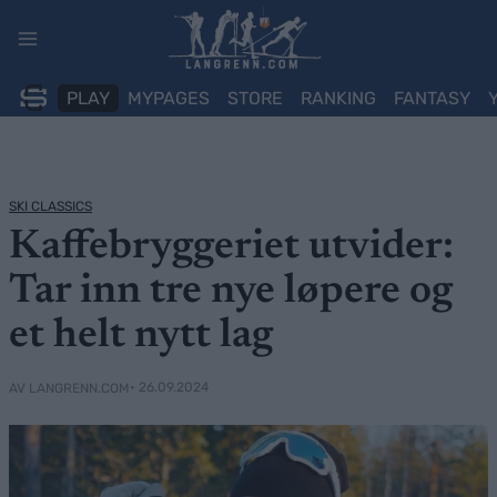
Skip
to
content
PLAY
MYPAGES
STORE
RANKING
FANTASY
SKI CLASSICS
Kaffebryggeriet utvider:
Tar inn tre nye løpere og
et helt nytt lag
• 26.09.2024
AV LANGRENN.COM