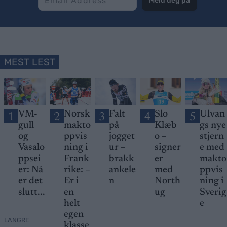
Meld deg på
MEST LEST
VM-
Norsk
Falt
Slo
Ulvan
1
2
3
4
5
gull
makto
på
Klæb
gs nye
og
ppvis
jogget
o –
stjern
Vasalo
ning i
ur –
signer
e med
ppsei
Frank
brakk
er
makto
er: Nå
rike: –
ankele
med
ppvis
er det
Er i
n
North
ning i
slutt...
en
ug
Sverig
helt
e
egen
LANGRE
klasse