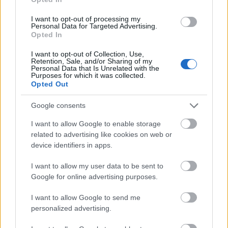
profflaget flere nøkkelløpere. Magnus Vesterheim
I want to opt-out of processing my
er nå en del av Team Aker Dæhlie, mens Oda
Personal Data for Targeted Advertising.
Nerdrum gikk til det italienske topplaget Team
Opted In
Robinson Trentino.
I want to opt-out of Collection, Use,
Retention, Sale, and/or Sharing of my
Personal Data that Is Unrelated with the
Nå forsterker de laget for vinteren som venter.
Purposes for which it was collected.
Opted Out
På damesida henter Team Kaffebryggeriet Driv
Google consents
inn hele tre nye løpere: Maren Engeskaug Nielsen
I want to allow Google to enable storage
og Fanny Endresen kommer til Kaffebryggeriet
related to advertising like cookies on web or
etter en sesong i Petter Northugs lag. Dessuten
device identifiers in apps.
kommer Sandra Schützova inn fra Tsjekkia.
Sammen med den svenske OL-stjernen Anna
I want to allow my user data to be sent to
Haag, får teamet et kruttsterkt damelag.
Google for online advertising purposes.
I want to allow Google to send me
På herresida blir det også fire løpere i laget denne
personalized advertising.
sesongen, mot fem i fjor.