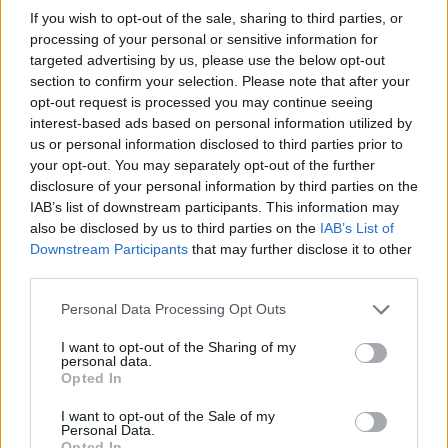
If you wish to opt-out of the sale, sharing to third parties, or
processing of your personal or sensitive information for
targeted advertising by us, please use the below opt-out
section to confirm your selection. Please note that after your
opt-out request is processed you may continue seeing
interest-based ads based on personal information utilized by
us or personal information disclosed to third parties prior to
your opt-out. You may separately opt-out of the further
disclosure of your personal information by third parties on the
IAB’s list of downstream participants. This information may
also be disclosed by us to third parties on the
IAB’s List of
Downstream Participants
that may further disclose it to other
third parties.
Please note that this website/app uses one or more Google
Personal Data Processing Opt Outs
Stian Berg vant sprinttrøya sammenlagt for Team
services and may gather and store information including but
Kaffebryggeriet to ganger, sist i 2022. Foto: Reichert/Nordic
not limited to your visit or usage behaviour. You may click to
I want to opt-out of the Sharing of my
personal data.
Focus
grant or deny consent to Google and its third-party tags to
Opted In
use your data for below specified purposes in below Google
consent section.
Forsterker stallen
I want to opt-out of the Sale of my
Personal Data.
I forkant av inneværende sesong mistet det norske
Opted In