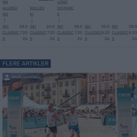
NN
LONG
ALLROU
RULLES
DISTANC
ND
KI
E
|
|
|
SKI
28.0
SKI
26.0
SKI
08.0
SKI
05.0
SKI
08.0
CLASSIC
7.20
CLASSIC
7.20
CLASSIC
7.20
CLASSIC
8.20
CLASSIC
8.20
S
26
S
26
S
26
S
26
S
26
FLERE ARTIKLER
Medlemsartikler