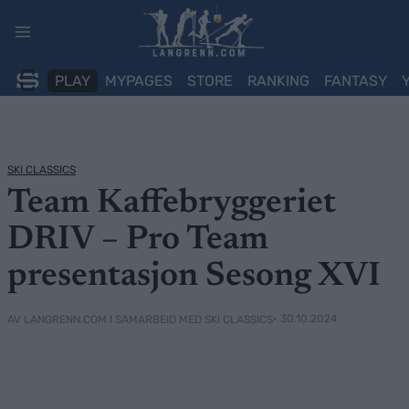
Skip
to
content
PLAY
MYPAGES
STORE
RANKING
FANTASY
SKI CLASSICS
Team Kaffebryggeriet
DRIV – Pro Team
presentasjon Sesong XVI
• 30.10.2024
AV LANGRENN.COM I SAMARBEID MED SKI CLASSICS