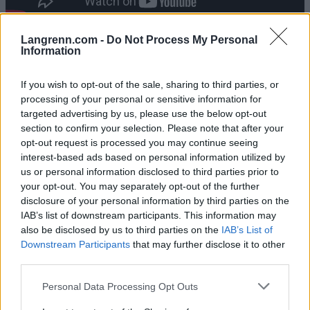
Langrenn.com -
Do Not Process My Personal
Information
Team Kaffebryggeriet DRIV
If you wish to opt-out of the sale, sharing to third parties, or
Land: Norge
processing of your personal or sensitive information for
Pro Team Director: Matias Noren
targeted advertising by us, please use the below opt-out
Pro Team Ranking: 10
section to confirm your selection. Please note that after your
opt-out request is processed you may continue seeing
Instagram:
Team Kaffebryggeriet DRIV
interest-based ads based on personal information utilized by
Facebook:
Team Kaffebryggeriet DRIV
us or personal information disclosed to third parties prior to
your opt-out. You may separately opt-out of the further
Dette er terminlista for Ski Classics Pro Tour
disclosure of your personal information by third parties on the
IAB’s list of downstream participants. This information may
Season XVI:
also be disclosed by us to third parties on the
IAB’s List of
Event 1: 14. desember, Bad Gastein ITT
Downstream Participants
that may further disclose it to other
Event 2: 15. desember, Bad Gastein Criterium
third parties.
Event 3: 11. januar, 3 Zinnen Ski Marathon
Event 4: 12. januar, La Venosta ITT Kapron-
Please note that this website/app uses one or more Google
Personal Data Processing Opt Outs
services and may gather and store information including but
Melago