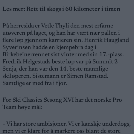
Les mer:
Rett til skogs i 60 kilometer i timen
På herresida er Vetle Thyli den mest erfarne
utøveren på laget, og han har vært nær pallen i
flere løp gjennom karrieren sin. Henrik Haugland
Syverinsen hadde en kjempebra dag i
Birkebeinerrennet sist vinter med sin 17.-plass.
Fredrik Helgestads beste løp var på Summit 2
Senja, der han var den 14. beste mannlige
skiløperen. Sistemann er Simen Ramstad.
Samtlige er med fra i fjor.
For Ski Classics Sesong XVI har det norske Pro
Team høye mål:
– Vi har store ambisjoner. Vi er kanskje underdogs,
men vi er klare for å markere oss blant de store