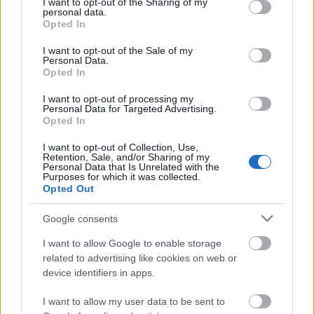
not limited to your visit or usage behaviour. You may click to
I want to opt-out of the Sharing of my
Event 5: 18. januar, Engadin La Diagonela
personal data.
grant or deny consent to Google and its third-party tags to
Event 6: 26. januar, Marcialonga (Grand Classic)
Opted In
use your data for below specified purposes in below Google
Event 7: 9. februar, Jizerská50 (Grand Classic)
consent section.
I want to opt-out of the Sale of my
Event 8: 15. februar, Grönklitt Criterium 61
Personal Data.
Opted In
Event 9: 16. februar Grönklitt ITT
Event 10: 2. mars, Vasaloppet (Grand Classic)
I want to opt-out of processing my
Event 11: 15. mars, Birkebeinerrennet (Grand
Personal Data for Targeted Advertising.
Opted In
Classic)
Event 12: 22. mars, Marcialonga Bodø
I want to opt-out of Collection, Use,
Event 13: 29. mars, Reistadløpet
Retention, Sale, and/or Sharing of my
Personal Data that Is Unrelated with the
Event 14: 30. mars, Grand Finale Summit 2 Senja
Purposes for which it was collected.
Opted Out
Se også:
Rekordmange kvinnelige Pro Team-
Google consents
løpere i sesong XVI
I want to allow Google to enable storage
related to advertising like cookies on web or
Mer om Ski Classics og løpende oppdateringer
device identifiers in apps.
finner du på
skiclassics.com
.
I want to allow my user data to be sent to