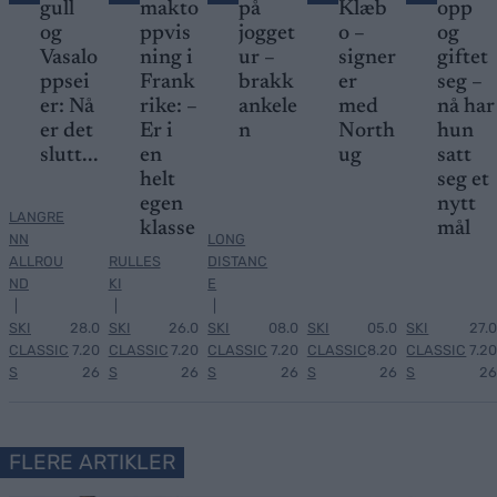
gull
makto
på
Klæb
opp
og
ppvis
jogget
o –
og
Vasalo
ning i
ur –
signer
giftet
ppsei
Frank
brakk
er
seg –
er: Nå
rike: –
ankele
med
nå har
er det
Er i
n
North
hun
slutt...
en
ug
satt
helt
seg et
egen
nytt
LANGRE
klasse
mål
NN
LONG
ALLROU
RULLES
DISTANC
ND
KI
E
|
|
|
SKI
28.0
SKI
26.0
SKI
08.0
SKI
05.0
SKI
27.0
CLASSIC
7.20
CLASSIC
7.20
CLASSIC
7.20
CLASSIC
8.20
CLASSIC
7.20
S
26
S
26
S
26
S
26
S
26
FLERE ARTIKLER