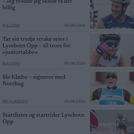
– Jeg trodde jeg skulle få det
billig
RULLESKI
05.08.2026
Tar sin tredje strake seier i
Lysebotn Opp – til tross for
«juniortabbe»
RULLESKI
05.08.2026
Slo Klæbo – signerer med
Northug
SKI CLASSICS
05.08.2026
Startlister og starttider Lysebotn
Opp