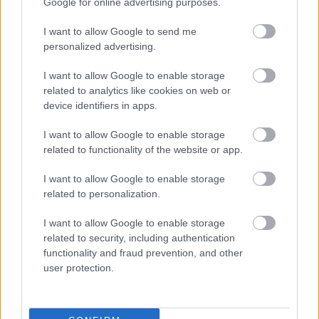
Google for online advertising purposes.
Alle medlemmer på Langrenn.com har ubegrenset
tilgang til alt innhold på strømmeplattformen SC
I want to allow Google to send me
Play, inkludert direktesendinger av Ski Classics
personalized advertising.
Pro Tour-arrangementer og utvalgte Ski Classics
I want to allow Google to enable storage
Challengers med engelsk kommentering.
related to analytics like cookies on web or
device identifiers in apps.
Sjekk ut strømmekanalen SC Play
HER
I want to allow Google to enable storage
related to functionality of the website or app.
Medlemmer på Langrenn.com har også tilgang til
alt eksklusivt
medlemsinnhold
på alle de fem
I want to allow Google to enable storage
nyhetsportalene: Langd.se i Sverige,
related to personalization.
Maastohiihto.com i Finland og Proxcskiing.com
I want to allow Google to enable storage
på engelsk, og nå også Bezky.net i Tsjekkia.
related to security, including authentication
functionality and fraud prevention, and other
Våre medlemmer får dessuten mange eksklusive
user protection.
tilbud gjennom hele året.