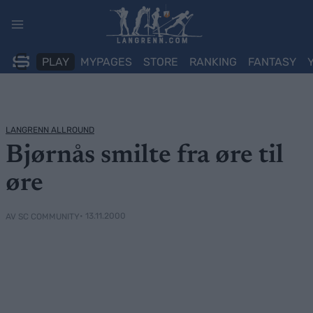
Skip
to
content
PLAY
MYPAGES
STORE
RANKING
FANTASY
LANGRENN ALLROUND
Bjørnås smilte fra øre til
øre
• 13.11.2000
AV SC COMMUNITY