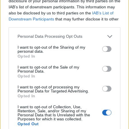
disclosure of your personal information by third parties on the
Meld deg på vårt nyhetsbrev
IAB’s list of downstream participants. This information may
also be disclosed by us to third parties on the
IAB’s List of
Downstream Participants
that may further disclose it to other
Meld deg på
third parties.
Please note that this website/app uses one or more Google
Personal Data Processing Opt Outs
services and may gather and store information including but
not limited to your visit or usage behaviour. You may click to
I want to opt-out of the Sharing of my
personal data.
grant or deny consent to Google and its third-party tags to
Opted In
MEST LEST
use your data for below specified purposes in below Google
consent section.
I want to opt-out of the Sale of my
Personal Data.
Opted In
I want to opt-out of processing my
Vrake
Går
Disse
Feiret
Trekk
1
2
3
4
5
Personal Data for Targeted Advertising.
r
for
går
OL-
er seg
Opted In
verde
sitt
OL-
gullet
fra
nsmes
sjette
femm
i
resten
I want to opt-out of Collection, Use,
Retention, Sale, and/or Sharing of my
ter –
strake
ila for
armen
av OL
Personal Data that Is Unrelated with the
disse
OL-
Norge
e hans
Purposes for which it was collected.
Opted Out
skal
gull –
–