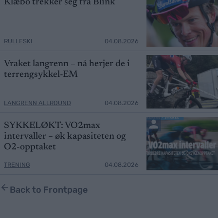
Klæbo trekker seg fra Blink
RULLESKI
04.08.2026
Vraket langrenn – nå herjer de i
terrengsykkel-EM
LANGRENN ALLROUND
04.08.2026
SYKKELØKT: VO2max
intervaller – øk kapasiteten og
O2-opptaket
TRENING
04.08.2026
Back to Frontpage