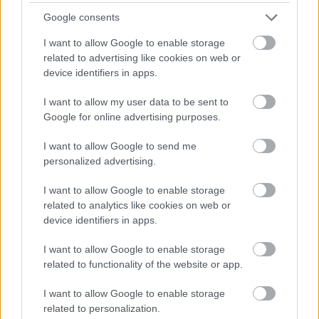
gå
disse
bekre
Google consents
OL-
går
fter:
sprint
OL-
De er
I want to allow Google to enable storage
en...
femm
kjære
related to advertising like cookies on web or
ila for
ster
device identifiers in apps.
Norge
I want to allow my user data to be sent to
LANGRE
LANGRE
LANGRE
LANGRE
LANGRE
Google for online advertising purposes.
NN
09.0
NN
19.0
NN
19.0
NN
14.0
NN
15.0
ALLROU
2.20
ALLROU
2.20
ALLROU
2.20
ALLROU
2.20
ALLROU
2.20
I want to allow Google to send me
ND
26
ND
26
ND
26
ND
26
ND
26
personalized advertising.
I want to allow Google to enable storage
FLERE ARTIKLER
related to analytics like cookies on web or
device identifiers in apps.
I want to allow Google to enable storage
related to functionality of the website or app.
I want to allow Google to enable storage
related to personalization.