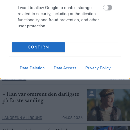
I want to allow Google to enable storage
related to security, including authentication
functionality and fraud prevention, and other
user protection.
Foto: IOF
CONFIRM
Verdenscupen sluttet på sykehus –
før den begynte
Data Deletion
Data Access
Privacy Policy
ORIENTERING
04.08.2026
– Han var omtrent den dårligste
på første samling
LANGRENN ALLROUND
04.08.2026