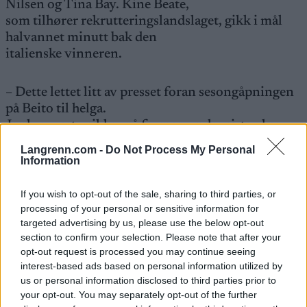
Nilsen og Tina Bay. Kine Beate,
som tilhører rekrutteringslandslaget, gikk i mål
halvannet minutt bak den
italienske vinneren.
– Dette lettet litt av presset foran sesongåpningen
på Beito til helga.
Jeg har vært usikker på formen under siste ukes
treningsopphold. Det hjelper på
Langrenn.com -
Do Not Process My Personal
selvtilliten å se at man kan gi de beste kamp, sa
Information
Bjørnås som er klar for både
Beitosprinten og verdenscupåpningen uka etter.
If you wish to opt-out of the sale, sharing to third parties, or
Testløpet på Gålå var på 7
processing of your personal or sensitive information for
targeted advertising by us, please use the below opt-out
kilometer i klassisk stil.
Resultater.
section to confirm your selection. Please note that after your
opt-out request is processed you may continue seeing
interest-based ads based on personal information utilized by
us or personal information disclosed to third parties prior to
your opt-out. You may separately opt-out of the further