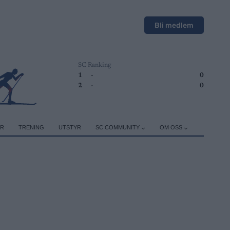
Bli medlem
SC Ranking
1
-
0
2
-
0
ER
TRENING
UTSTYR
SC COMMUNITY
OM OSS