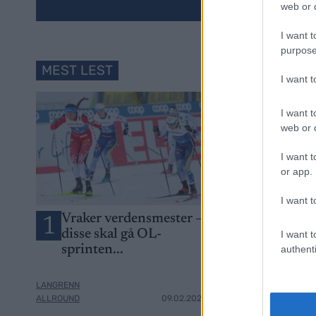
web or d
I want t
purpose
MEST LEST
I want 
I want t
web or d
I want t
or app.
I want t
Vraker verdensmester –
Går for sitt s
1
2
disse skal gå OL-
OL-gull – di
I want t
sprinten...
femmila for
authenti
LANGRENN
LANGRENN
ALLROUND
09.02.2026
ALLROUND