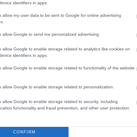
evice identifiers in apps.
o allow my user data to be sent to Google for online advertising
s.
to allow Google to send me personalized advertising.
o allow Google to enable storage related to analytics like cookies on
evice identifiers in apps.
o allow Google to enable storage related to functionality of the website
o allow Google to enable storage related to personalization.
jette strake
Disse går OL-femmila
Feiret 
3
4
sse går OL-
for Norge
armene
o allow Google to enable storage related to security, including
 Norge
bekreft
cation functionality and fraud prevention, and other user protection.
kjæres
LANGRENN
LANGRENN
19.02.2026
ALLROUND
19.02.2026
ALLROUND
CONFIRM