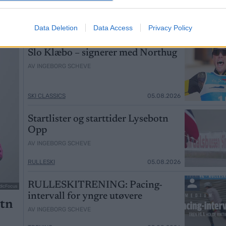
Data Deletion
Data Access
Privacy Policy
Slo Klæbo – signerer med Northug
AV INGEBORG SCHEVE
SKI CLASSICS
05.08.2026
Startlister og starttider Lysebotn
Opp
AV INGEBORG SCHEVE
RULLESKI
05.08.2026
RULLESKITRENING: Pacing-
dicFocus
intervall for yngre utøvere
otn
AV INGEBORG SCHEVE