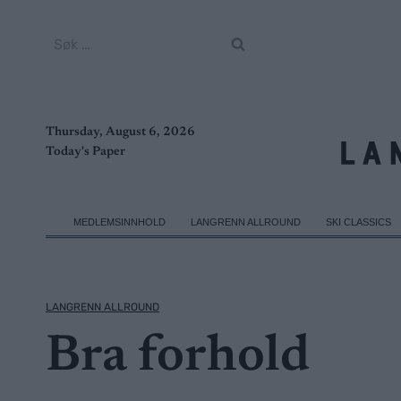
Skip
to
Søk
content
etter:
Thursday, August 6, 2026
Today's Paper
MEDLEMSINNHOLD
LANGRENN ALLROUND
SKI CLASSICS
LANGRENN ALLROUND
Bra forhold