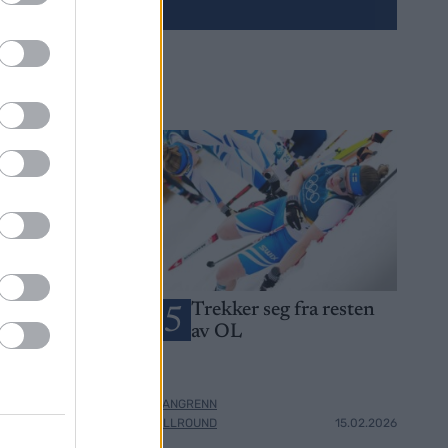
OL-gullet i
Trekker seg fra resten
5
 hans –
av OL
er: De er
ter
LANGRENN
14.02.2026
ALLROUND
15.02.2026