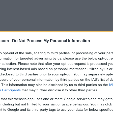
.com -
Do Not Process My Personal Information
to opt-out of the sale, sharing to third parties, or processing of your per
formation for targeted advertising by us, please use the below opt-out s
ld på Gålå. Skiskytterne, uten Frode Andresen?,
r selection. Please note that after your opt-out request is processed y
eing interest-based ads based on personal information utilized by us or
disclosed to third parties prior to your opt-out. You may separately opt-
losure of your personal information by third parties on the IAB’s list of
. This information may also be disclosed by us to third parties on the
IA
Participants
that may further disclose it to other third parties.
 that this website/app uses one or more Google services and may gath
including but not limited to your visit or usage behaviour. You may click 
g på Gålå, flere landslagsløpere er samlet for å skaffe 
 to Google and its third-party tags to use your data for below specifi
 snøbyger i lufta fortsatt, og det er bra da det er li