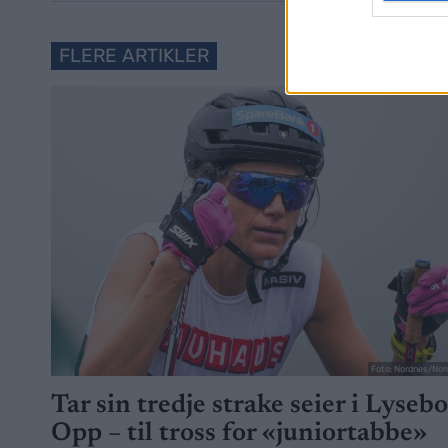
FLERE ARTIKLER
Foto: Nordnes/Nor
Tar sin tredje strake seier i Lyseb
Opp – til tross for «juniortabbe»