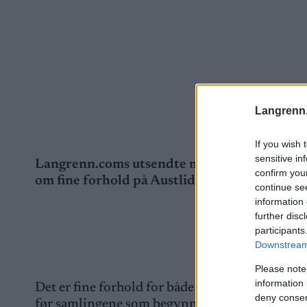
Langrenn
If you wish 
sensitive in
Langrenn.coms utsendte melder om bra forho
confirm you
om fine forhold på Austlid.
continue se
information 
further disc
participants
Downstream 
Please note
information 
Det er fine forhold for både klassisk og skøytin
deny consent
før samlingene som begynner nå på mandag. Det er