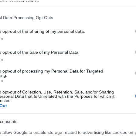
ogle consent section.
l Data Processing Opt Outs
derfra meldes det om fine forhold for begge stilarter.
o opt-out of the Sharing of my personal data.
In
steder i landet? Se på vår kategori «
Snøforhold
«.
o opt-out of the Sale of my Personal Data.
In
to opt-out of processing my Personal Data for Targeted
ing.
In
o opt-out of Collection, Use, Retention, Sale, and/or Sharing
ersonal Data that Is Unrelated with the Purposes for which it
lected.
Out
etsbrev
consents
o allow Google to enable storage related to advertising like cookies on