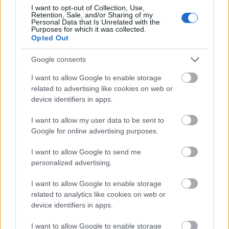
Engelberg 28. og 29.des. droppet jeg, da lysten på
I want to opt-out of Collection, Use,
Retention, Sale, and/or Sharing of my
julemat var mye større enn lysten på World-cup
Personal Data that Is Unrelated with the
Purposes for which it was collected.
poeng.
Opted Out
Google consents
I want to allow Google to enable storage
related to advertising like cookies on web or
Meld deg på vårt nyhetsbrev
device identifiers in apps.
I want to allow my user data to be sent to
Google for online advertising purposes.
Meld deg på
I want to allow Google to send me
personalized advertising.
I want to allow Google to enable storage
related to analytics like cookies on web or
MEST LEST
device identifiers in apps.
I want to allow Google to enable storage