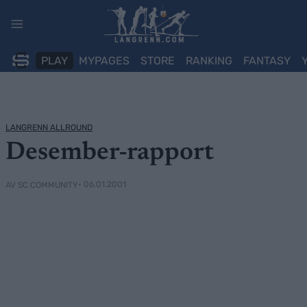
Skip
to
content
PLAY
MYPAGES
STORE
RANKING
FANTASY
LANGRENN ALLROUND
Desember-rapport
• 06.01.2001
AV SC COMMUNITY