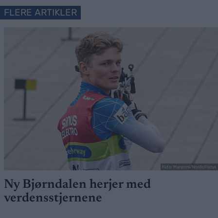
FLERE ARTIKLER
Foto: Manzoni/NordicFocus
Ny Bjørndalen herjer med
verdensstjernene