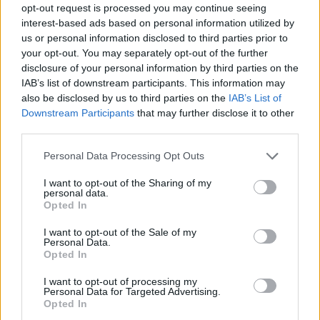
opt-out request is processed you may continue seeing
interest-based ads based on personal information utilized by
4 dager senere var det 3-mil klassisk i Davos. Her
us or personal information disclosed to third parties prior to
hadde jeg visse forhåpninger etter å ha levert gode
your opt-out. You may separately opt-out of the further
løp her før.
disclosure of your personal information by third parties on the
IAB’s list of downstream participants. This information may
Etter 4 km mistet jeg nesten motet da jeg fikk høre
also be disclosed by us to third parties on the
IAB’s List of
at jeg allerede var halvminuttet bak Myllyllä. Må
Downstream Participants
that may further disclose it to other
vel innrømme at jeg ble litt rystet av den
third parties.
meldingen og brukte den neste mila til å spekulere
over hva som var galt. På slutten klarte jeg å
Please note that this website/app uses one or more Google
Personal Data Processing Opt Outs
services and may gather and store information including but
konsentrere meg om å gå fort på ski. Det medførte
not limited to your visit or usage behaviour. You may click to
I want to opt-out of the Sharing of my
at jeg avanserte fra en middelmådig plassering til
personal data.
grant or deny consent to Google and its third-party tags to
en bra 4. plass.
Opted In
use your data for below specified purposes in below Google
consent section.
I want to opt-out of the Sale of my
Personal Data.
Løpet i Davos satt i kroppen overraskende lenge,
Opted In
for 5 dager etterpå var jeg fortsatt sliten. At jeg
fikk omgangssyken dagen etterpå gjorde ikke
I want to opt-out of processing my
Personal Data for Targeted Advertising.
tingene bedre. Etter det gikk det bra og jeg fikk
Opted In
noen fine treningsdager hjemme. Sprintløpene i