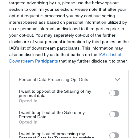
targeted advertising by us, please use the below opt-out
systemene fungerer. Det viktigste i fremtiden blir
section to confirm your selection. Please note that after your
ikke hvilke ord Bjørge Stensbøl sa, og ikke sa, i
opt-out request is processed you may continue seeing
Sydney, men å bekjentgjøre den felles motstanden
interest-based ads based on personal information utilized by
vi alle har mot enhver form for doping.
us or personal information disclosed to third parties prior to
your opt-out. You may separately opt-out of the further
disclosure of your personal information by third parties on the
Geir Skari, Langrenn.com
IAB’s list of downstream participants. This information may
also be disclosed by us to third parties on the
IAB’s List of
Downstream Participants
that may further disclose it to other
third parties.
Please note that this website/app uses one or more Google
Personal Data Processing Opt Outs
Meld deg på vårt nyhetsbrev
services and may gather and store information including but
not limited to your visit or usage behaviour. You may click to
I want to opt-out of the Sharing of my
personal data.
grant or deny consent to Google and its third-party tags to
Opted In
use your data for below specified purposes in below Google
Meld deg på
consent section.
I want to opt-out of the Sale of my
Personal Data.
Opted In
I want to opt-out of processing my
Personal Data for Targeted Advertising.