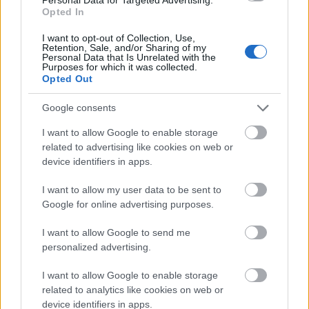
MEST LEST
Opted In
I want to opt-out of Collection, Use,
Retention, Sale, and/or Sharing of my
Personal Data that Is Unrelated with the
Purposes for which it was collected.
Opted Out
Vrake
Går
Disse
Feiret
Trekk
1
2
3
4
5
r
for
går
OL-
er seg
Google consents
verde
sitt
OL-
gullet
fra
nsmes
sjette
femm
i
resten
I want to allow Google to enable storage
ter –
strake
ila for
armen
av OL
related to advertising like cookies on web or
disse
OL-
Norge
e hans
device identifiers in apps.
skal
gull –
–
gå
disse
bekre
I want to allow my user data to be sent to
OL-
går
fter:
Google for online advertising purposes.
sprint
OL-
De er
I want to allow Google to send me
en...
femm
kjære
personalized advertising.
ila for
ster
Norge
I want to allow Google to enable storage
LANGRE
LANGRE
LANGRE
LANGRE
LANGRE
related to analytics like cookies on web or
NN
09.0
NN
19.0
NN
19.0
NN
14.0
NN
15.0
device identifiers in apps.