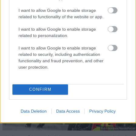
ALLROU
2.20
ALLROU
2.20
ALLROU
2.20
ALLROU
2.20
ALLROU
2.20
ND
26
ND
26
ND
26
ND
26
ND
26
I want to allow Google to enable storage
related to functionality of the website or app.
I want to allow Google to enable storage
FLERE ARTIKLER
related to personalization.
I want to allow Google to enable storage
related to security, including authentication
functionality and fraud prevention, and other
user protection.
CONFIRM
Data Deletion
Data Access
Privacy Policy
Foto: Nordnes/NordicFocus