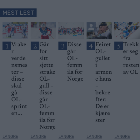
MEST LEST
Vrake
Går
Disse
Feiret
Trekk
1
2
3
4
5
r
for
går
OL-
er seg
verde
sitt
OL-
gullet
fra
nsmes
sjette
femm
i
resten
ter –
strake
ila for
armen
av OL
disse
OL-
Norge
e hans
skal
gull –
–
gå
disse
bekre
OL-
går
fter:
sprint
OL-
De er
en...
femm
kjære
ila for
ster
Norge
LANGRE
LANGRE
LANGRE
LANGRE
LANGRE