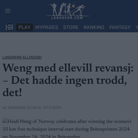
Skip
to
content
PLAY
MYPAGES
STORE
RANKING
FANTASY
LANGRENN ALLROUND
Weng med ellevill revansj:
– Det hadde ingen trodd,
det!
• 24.11.2024
AV INGEBORG SCHEVE