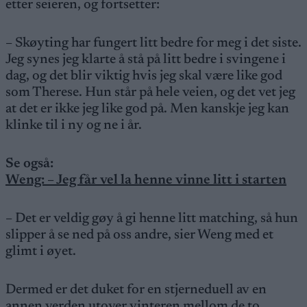
etter seieren, og fortsetter:
– Skøyting har fungert litt bedre for meg i det siste.
Jeg synes jeg klarte å stå på litt bedre i svingene i
dag, og det blir viktig hvis jeg skal være like god
som Therese. Hun står på hele veien, og det vet jeg
at det er ikke jeg like god på. Men kanskje jeg kan
klinke til i ny og ne i år.
Se også:
Weng: – Jeg får vel la henne vinne litt i starten
– Det er veldig gøy å gi henne litt matching, så hun
slipper å se ned på oss andre, sier Weng med et
glimt i øyet.
Dermed er det duket for en stjerneduell av en
annen verden utover vinteren mellom de to