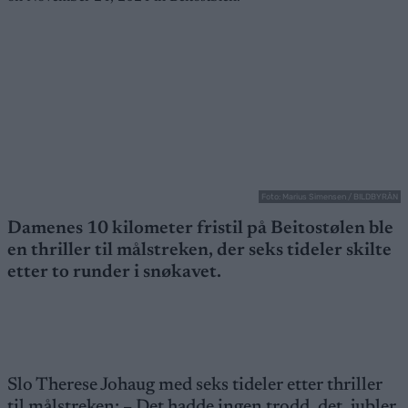
Foto: Marius Simensen / BILDBYRÅN
Damenes 10 kilometer fristil på Beitostølen ble
en thriller til målstreken, der seks tideler skilte
etter to runder i snøkavet.
Slo Therese Johaug med seks tideler etter thriller
til målstreken: – Det hadde ingen trodd, det, jubler