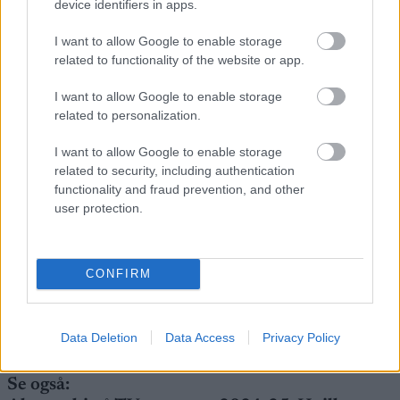
device identifiers in apps.
13:30: Sprint klassisk, finaler kvinner og menn
senior
I want to allow Google to enable storage
Startlister, detaljer og resultater
related to functionality of the website or app.
TV: NRK
I want to allow Google to enable storage
Lørdag 23. november
related to personalization.
09:15: Langrenn, 5km para sittende
10:00: 10km klassisk, para stående og kvinner
I want to allow Google to enable storage
senior
related to security, including authentication
11:20: 10km klassisk, menn senior
functionality and fraud prevention, and other
Startlister, detaljer og resultater
user protection.
TV: NRK
Søndag 24. november
11:15: 10km fristil, kvinner senior
CONFIRM
12:35: 10km fristil, menn senior
Startlister, detaljer og resultater
TV: NRK
Data Deletion
Data Access
Privacy Policy
Se også: