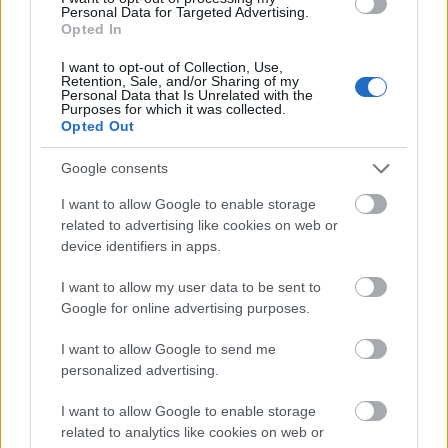
Personal Data for Targeted Advertising.
Lørdag var det 10 kilometer klassisk med
Opted In
individuell start. Her er resultater fra
Beitostølen
kvinner
og
menn
, og
I want to opt-out of Collection, Use,
Retention, Sale, and/or Sharing of my
Bruksvallarna
kvinner
og
menn
.
Personal Data that Is Unrelated with the
Purposes for which it was collected.
Opted Out
FAKTA: Sesongåpning Beitostølen 2024
Hvem:
Kvinner og menn senior med tilstrekkelig
Google consents
lave FIS-punkter
I want to allow Google to enable storage
Hva:
FIS-renn i sprint og distanse
related to advertising like cookies on web or
Hvor:
Beitostølen
device identifiers in apps.
Når:
22. til 24. november
I potten:
Plass i landslagstroppen til
I want to allow my user data to be sent to
Google for online advertising purposes.
verdenscupåpningen i Ruka 29. til 1. desember
I want to allow Google to send me
Dette er programmet:
personalized advertising.
Fredag 22. november
I want to allow Google to enable storage
11:30: Sprint klassisk, prolog
related to analytics like cookies on web or
13:00: Sprint klassisk, finaler para