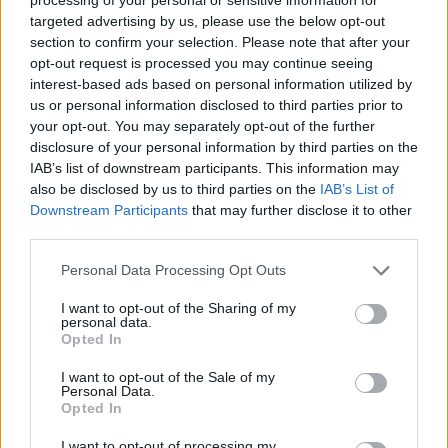
targeted advertising by us, please use the below opt-out
section to confirm your selection. Please note that after your
Nå er det klart for herrenes 10 kilometer fristil.
opt-out request is processed you may continue seeing
Også den går med individuell start, og første løper
interest-based ads based on personal information utilized by
går ut klokka 12:35.
us or personal information disclosed to third parties prior to
your opt-out. You may separately opt-out of the further
disclosure of your personal information by third parties on the
Se også:
– Det er noen fra laget som har kniven
IAB’s list of downstream participants. This information may
på strupen
also be disclosed by us to third parties on the
IAB’s List of
Downstream Participants
that may further disclose it to other
Dag tre av tre
third parties.
Søndagens 10 kilometer fristil med individuell
Please note that this website/app uses one or more Google
Personal Data Processing Opt Outs
start var siste konkurranse i den viktige
services and may gather and store information including but
åpningshelga.
not limited to your visit or usage behaviour. You may click to
I want to opt-out of the Sharing of my
personal data.
grant or deny consent to Google and its third-party tags to
Opted In
use your data for below specified purposes in below Google
Sesongåpningen startet med sprint i begge land.
consent section.
I want to opt-out of the Sale of my
Slik gikk det på Beitostølen for
kvinner
og
menn
,
Personal Data.
og slik endte
sprintfinalene i Sverige
.
Opted In
I want to opt-out of processing my