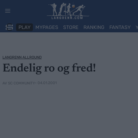
Skip
to
content
PLAY
MYPAGES
STORE
RANKING
FANTASY
LANGRENN ALLROUND
Endelig ro og fred!
• 04.01.2001
AV SC COMMUNITY