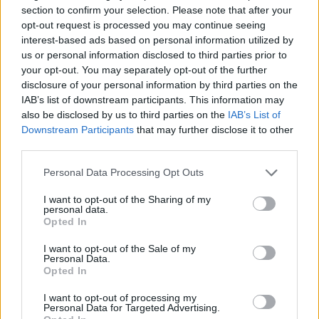
rennene blir like viktige for meg.
section to confirm your selection. Please note that after your
opt-out request is processed you may continue seeing
Med gode resultater i NM, håper jeg på en god
interest-based ads based on personal information utilized by
fortsettelse. Nye verdenscuprenn i sprint i februar,
us or personal information disclosed to third parties prior to
der jeg vil være med.
your opt-out. You may separately opt-out of the further
Jeg går en spennende tid i møte.
disclosure of your personal information by third parties on the
IAB’s list of downstream participants. This information may
also be disclosed by us to third parties on the
IAB’s List of
Downstream Participants
that may further disclose it to other
third parties.
Please note that this website/app uses one or more Google
Meld deg på vårt nyhetsbrev
Personal Data Processing Opt Outs
services and may gather and store information including but
not limited to your visit or usage behaviour. You may click to
I want to opt-out of the Sharing of my
personal data.
grant or deny consent to Google and its third-party tags to
Meld deg på
Opted In
use your data for below specified purposes in below Google
consent section.
I want to opt-out of the Sale of my
Personal Data.
Opted In
I want to opt-out of processing my
MEST LEST
Personal Data for Targeted Advertising.