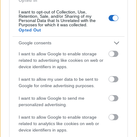
Opted In
I want to opt-out of Collection, Use,
Retention, Sale, and/or Sharing of my
Personal Data that Is Unrelated with the
Purposes for which it was collected.
Vrake
Går
Disse
Feiret
Trekk
1
2
3
4
5
Opted Out
r
for
går
OL-
er seg
verde
sitt
OL-
gullet
fra
Google consents
nsmes
sjette
femm
i
resten
ter –
strake
ila for
armen
av OL
I want to allow Google to enable storage
disse
OL-
Norge
e hans
related to advertising like cookies on web or
device identifiers in apps.
skal
gull –
–
gå
disse
bekre
I want to allow my user data to be sent to
OL-
går
fter:
Google for online advertising purposes.
sprint
OL-
De er
en...
femm
kjære
I want to allow Google to send me
ila for
ster
personalized advertising.
Norge
LANGRE
LANGRE
LANGRE
LANGRE
LANGRE
I want to allow Google to enable storage
NN
09.0
NN
19.0
NN
19.0
NN
14.0
NN
15.0
related to analytics like cookies on web or
ALLROU
2.20
ALLROU
2.20
ALLROU
2.20
ALLROU
2.20
ALLROU
2.20
device identifiers in apps.
ND
26
ND
26
ND
26
ND
26
ND
26