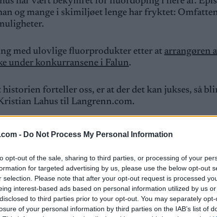
us har vært bekymret for fluordoping i flere år. Epi
han og mange i skimiljøet lenge har fryktet: Omfatte
muligheter.
sing med ulovlige fluorprodukter etter at
arrangøren 
ike under konkurransene i Falun
.
istorien forteller oss, er at der det kan jukses, så bli
 Kristian Lahus til Langrenn.com.
orbud mot et produkt som potensielt gir vesentlige
.com -
Do Not Process My Personal Information
olleres.
to opt-out of the sale, sharing to third parties, or processing of your per
garanti for at vi har en ren og rettferdig idrett slik d
formation for targeted advertising by us, please use the below opt-out s
r selection. Please note that after your opt-out request is processed y
og jeg er oppgitt over at vi står i den situasjonen vi g
eing interest-based ads based on personal information utilized by us or
disclosed to third parties prior to your opt-out. You may separately opt-
losure of your personal information by third parties on the IAB’s list of