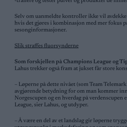
-trailere og tester pulver og produkter de finne
Selv om uanmeldte kontroller ikke vil avdekke al
hvis det gjøres i kombinasjon med mer fokus p
sesonginformasjoner.
Slik straffes fluorsynderne
Som forskjellen på Champions League og Ti
Lahus trekker også fram at jukset får store ko
– Løperne på dette nivået (som Team Telemark 
avgjørende betydning for om man kommer inn på 
Norgescupen og en hverdag på verdenscupen er
League, sier Lahus, og utdyper.
– Å være en del av et landslag gir løperne tryg