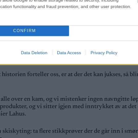
 sanksjoner som gjelder for brudd på forbudet, og hell
cation functionality and fraud prevention, and other user protection.
jukset:
– Inntil vi har et testapparat som fungerer, må 
CONFIRM
leves, spesielt der det er mye å kjempe for av heder o
Data Deletion
Data Access
Privacy Policy
istorien forteller oss, er at der det kan jukses, så bli
alle over en kam, og vi mistenker ingen navngitte løp
produkter, og vi sitter igjen med inntrykket av at det
 sier Lahus.
skiskyting: ta flere stikkprøver der de går inn i smø