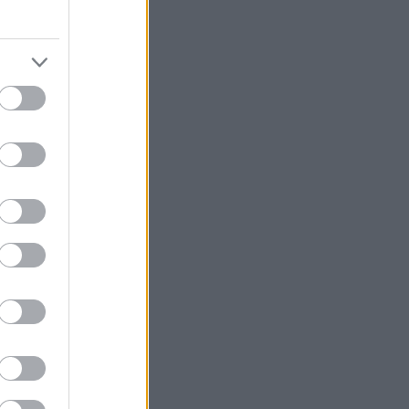
le utsatt
s C6-
 at de
ulle bruke
nasjonale
erk for,