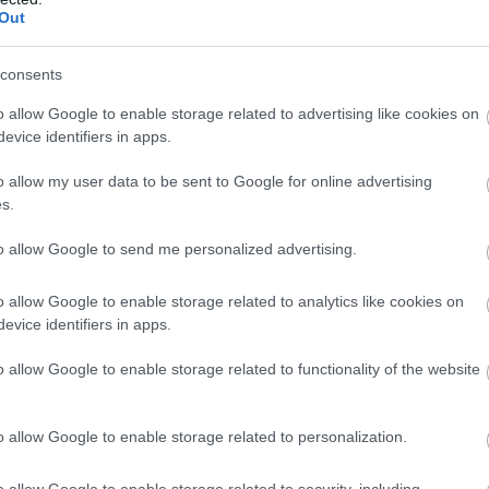
Out
 C6-forbindelser, ble vedtatt i november 2019, men b
consents
o allow Google to enable storage related to advertising like cookies on
evice identifiers in apps.
delvis fluorforbud der C8-produkter er forbudt, men
n kontrakt der de de nasjonale forbundene signerte på
o allow my user data to be sent to Google for online advertising
er forbudt i henhold til EUs regelverk.
s.
to allow Google to send me personalized advertising.
r fjorårssesongen er forbudt
o allow Google to enable storage related to analytics like cookies on
evice identifiers in apps.
der de nasjonale forbundene signerte på at de ikke sk
o allow Google to enable storage related to functionality of the website
o allow Google to enable storage related to personalization.
enne sesongen, er en helt uvanlig øvelse: Her må de 
bryte et forbud det ikke er utviklet noe entydig regelv
o allow Google to enable storage related to security, including