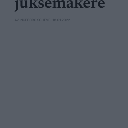
juksemakere
• 18.01.2022
AV INGEBORG SCHEVE