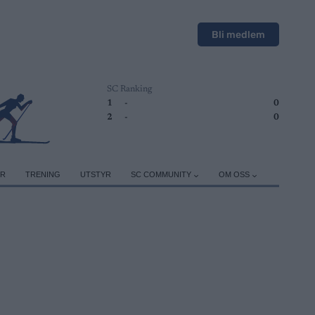
Bli medlem
SC Ranking
1
-
0
2
-
0
ER
TRENING
UTSTYR
SC COMMUNITY
OM OSS