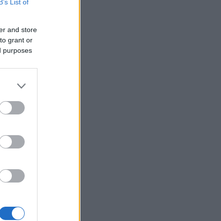
B’s List of
er and store
to grant or
ed purposes
mt
t over ti
en de har
kal