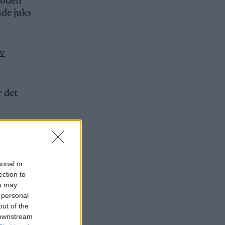
soden
nde juks
av
r det
sonal or
et er nå.
ection to
ou may
jør, sier
 personal
out of the
 downstream