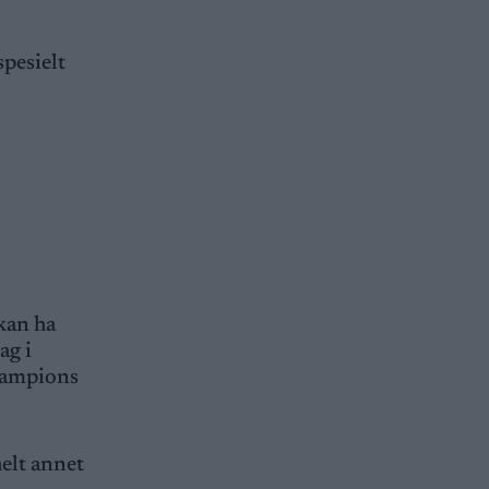
spesielt
kan ha
ag i
Champions
helt annet