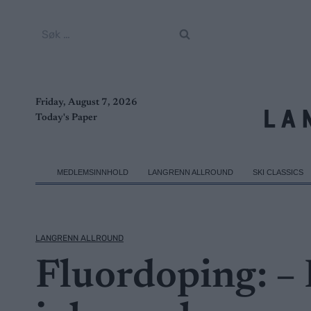
Skip
to
Søk
content
etter:
Friday, August 7, 2026
Today's Paper
MEDLEMSINNHOLD
LANGRENN ALLROUND
SKI CLASSICS
LANGRENN ALLROUND
Fluordoping: – 