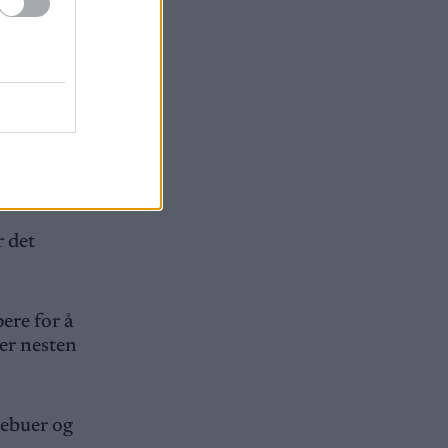
er ikke
vi leve
g ære,
r det
ere for å
 er nesten
rebuer og