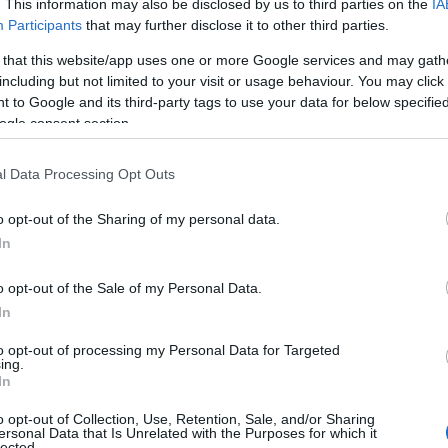
. This information may also be disclosed by us to third parties on the
IA
Participants
that may further disclose it to other third parties.
 that this website/app uses one or more Google services and may gath
including but not limited to your visit or usage behaviour. You may click 
 to Google and its third-party tags to use your data for below specifi
ogle consent section.
nn har kommet i denne situasjonen?
i langrenn, sier Lahus, som mener forbundet har forsø
l Data Processing Opt Outs
o opt-out of the Sharing of my personal data.
EU-forbudet var varslet siden før 2010. Så FIS har hat
In
l for å kontrollere og justere fluorbruk i langrenn. M
o opt-out of the Sale of my Personal Data.
In
en noe av dette på plass, bare et vedtak om at fluor s
to opt-out of processing my Personal Data for Targeted
ing.
In
o opt-out of Collection, Use, Retention, Sale, and/or Sharing
Urettferdig og ufint – men ikke nødvendigvis ulovlig
ersonal Data that Is Unrelated with the Purposes for which it
lected.