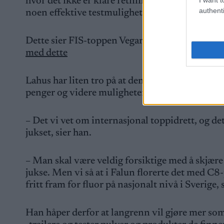
hvor det ikke er klare retningslinjer for hvilke
authenti
noen effektive testmuligheter, sier Lahus.
Dette sier FIS-toppen Vegard Ulvang om fluor
med dette
Lahus har liten tro på at denne kontrakten etter
penger og videre muligheter.
– Det vi vet om internasjonal toppidrett, og det h
jukset, sier han.
– Man skal være veldig forsiktige med å skjære 
jukse. Men vi så at i Falun florerte det med C8-
fritt fram for fluor på nasjonalt nivå i Sverige,
Han håper derfor at langrenn vil gjøre mer som 