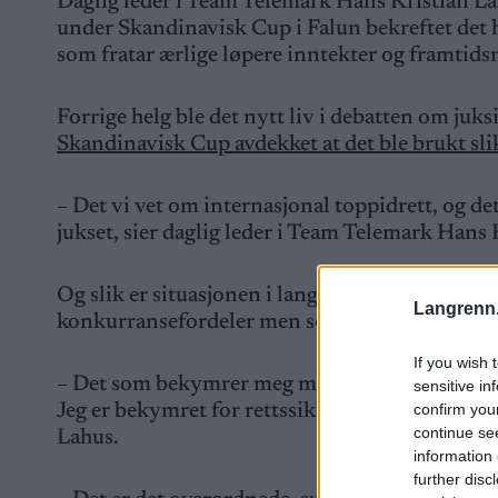
Daglig leder i Team Telemark Hans Kristian Lah
under Skandinavisk Cup i Falun bekreftet det 
som fratar ærlige løpere inntekter og framtids
Forrige helg ble det nytt liv i debatten om juk
Skandinavisk Cup avdekket at det ble brukt sl
– Det vi vet om internasjonal toppidrett, og det h
jukset, sier daglig leder i Team Telemark Hans
Og slik er situasjonen i langrenn nå, med et f
Langrenn
konkurransefordeler men som ikke kan kontr
If you wish 
– Det som bekymrer meg mest, er at vi har ingen 
sensitive in
confirm you
Jeg er bekymret for rettssikkerheten til løperne, 
continue se
Lahus.
information 
further disc