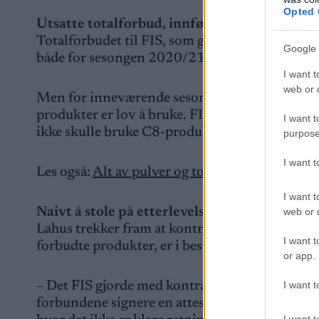
Opted 
Utsatte totalforbud, innførte delvis forbud
Totalforbudet til FIS, som gjelder både C8- og
Google 
både for sesongen 2020/21 og 2021/22.
I want t
web or d
Men for inneværende sesong er det innført et 
produkter er lov å bruke. FIS lanserte derfor e
I want t
ikke skulle bruke C8-produkter. Det er C8 som 
purpose
I want 
Les også:
Alt av pulver og topping kjøpt inn fø
I want t
Naivt å stole på etterlevelse
web or d
Lahus trekker fram at kontrakten FIS lanserte 
I want t
forbudte produkter, er i beste fall naiv.
or app.
I want t
– Det FIS gjorde med kontrakten i forkant av d
forbundene signere en attest på at de ikke skal 
I want t