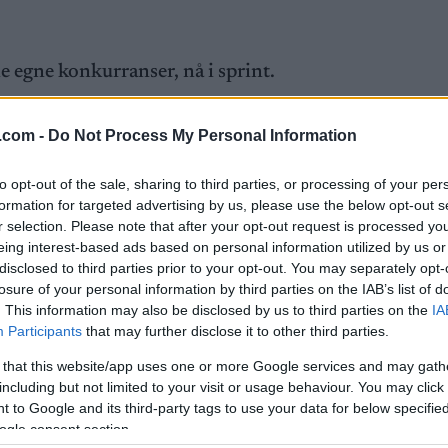
e egne konkurranser, nå i sprint.
lder. For i likhet med Finland og Norge har det svens
.com -
Do Not Process My Personal Information
enscuphelger.
to opt-out of the sale, sharing to third parties, or processing of your per
formation for targeted advertising by us, please use the below opt-out s
int, de har noen virkelige superjenter der. Men allike
r selection. Please note that after your opt-out request is processed y
ogen.
eing interest-based ads based on personal information utilized by us or
disclosed to third parties prior to your opt-out. You may separately opt-
3 minutter, 19 sekunder og 23 hundredeler.
Hun vant f
losure of your personal information by third parties on the IAB’s list of
. This information may also be disclosed by us to third parties on the
IA
Participants
that may further disclose it to other third parties.
 that this website/app uses one or more Google services and may gath
 prolog-konkurranse i klassisk teknikk fulgte sprin
including but not limited to your visit or usage behaviour. You may click 
 to Google and its third-party tags to use your data for below specifi
ogle consent section.
deltakere totalt så er det begrenset hvor mye rock’n’r