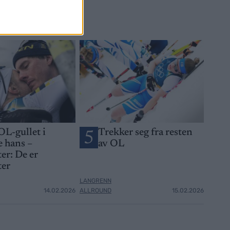
OL-gullet i
Trekker seg fra resten
5
 hans –
av OL
er: De er
ter
LANGRENN
14.02.2026
ALLROUND
15.02.2026