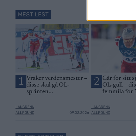
MEST LEST
Vraker verdensmester –
Går for sitt s
1
2
disse skal gå OL-
OL-gull – di
sprinten...
femmila for
LANGRENN
LANGRENN
ALLROUND
09.02.2026
ALLROUND