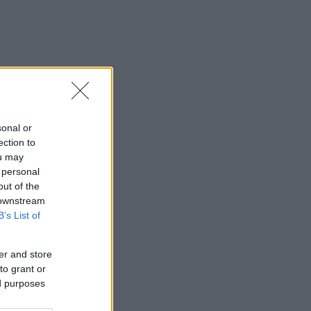
ke
sonal or
ection to
vel var
ou may
 personal
out of the
or øvrig
 downstream
B’s List of
er and store
terne
to grant or
ed purposes
oll det