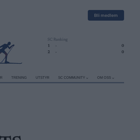
Bli medlem
SC Ranking
1
-
0
2
-
0
ER
TRENING
UTSTYR
SC COMMUNITY
OM OSS