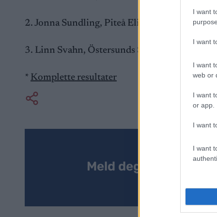
I want t
purpose
2. Jonna Sundling, Piteå Elit SK 03:19.26
I want 
3. Linn Svahn, Östersunds SK 03:19.83
I want t
web or d
*
Komplette resultater
I want t
or app.
I want t
I want t
authenti
Meld deg på vårt nyh