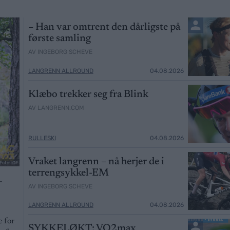
– Han var omtrent den dårligste på
første samling
AV INGEBORG SCHEVE
LANGRENN ALLROUND
04.08.2026
Klæbo trekker seg fra Blink
AV LANGRENN.COM
RULLESKI
04.08.2026
Vraket langrenn – nå herjer de i
Foto: IOF
terrengsykkel-EM
–
AV INGEBORG SCHEVE
LANGRENN ALLROUND
04.08.2026
e for
SYKKELØKT: VO2max