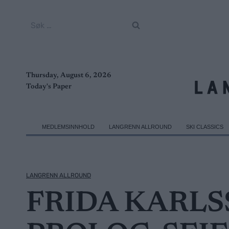
Skip
to
Søk
content
etter:
Thursday, August 6, 2026
Today's Paper
MEDLEMSINNHOLD
LANGRENN ALLROUND
SKI CLASSICS
LANGRENN ALLROUND
FRIDA KARL