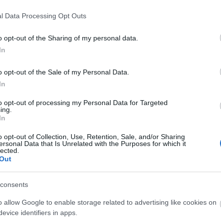
 go’biter av dueller, der er det som kjent 6 løpere i 
l Data Processing Opt Outs
o opt-out of the Sharing of my personal data.
In
t)
o opt-out of the Sale of my Personal Data.
Partner Challenge
In
to opt-out of processing my Personal Data for Targeted
ing.
In
o opt-out of Collection, Use, Retention, Sale, and/or Sharing
ersonal Data that Is Unrelated with the Purposes for which it
lected.
Out
consents
SK
o allow Google to enable storage related to advertising like cookies on
evice identifiers in apps.
3