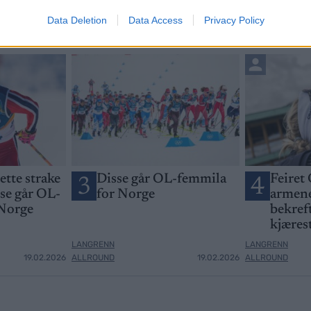
Data Deletion
Data Access
Privacy Policy
jette strake
Disse går OL-femmila
Feiret 
3
4
sse går OL-
for Norge
armene
 Norge
bekreft
kjæres
LANGRENN
LANGRENN
19.02.2026
ALLROUND
19.02.2026
ALLROUND