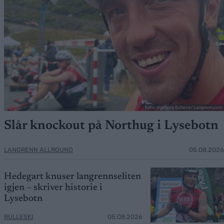
Foto: Ingeborg Scheve/ Langrenn.com
Slår knockout på Northug i Lysebotn
LANGRENN ALLROUND
05.08.2026
Hedegart knuser langrennseliten
igjen – skriver historie i
Lysebotn
RULLESKI
05.08.2026