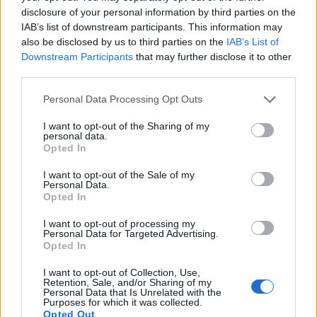
disclosure of your personal information by third parties on the
høydesamlinger, gutta må bli hjemme
IAB’s list of downstream participants. This information may
also be disclosed by us to third parties on the
IAB’s List of
Myhre er en av to nye løpere
inn på
kvinnenes
Downstream Participants
that may further disclose it to other
third parties.
elitelandslag denne sesongen
. Hun kom inn i
troppen etter å ha vært på rekruttlandslaget
Please note that this website/app uses one or more Google
Personal Data Processing Opt Outs
forrige sesong.
services and may gather and store information including but
not limited to your visit or usage behaviour. You may click to
I want to opt-out of the Sharing of my
personal data.
grant or deny consent to Google and its third-party tags to
Myhre
fikk plassen på elitelandslaget etter å ha
Opted In
use your data for below specified purposes in below Google
levert en rekke sterke prestasjoner gjennom hele
consent section.
I want to opt-out of the Sale of my
fjorårssesongen, inkludert to gull under NM, flere
Personal Data.
pallplasser i Skandinavisk Cup og fjerdeplass på
Opted In
lagsprinten under verdenscupen i Dresden før jul.
I want to opt-out of processing my
Personal Data for Targeted Advertising.
Opted In
Les også:
Hva kan vi forvente av de norske
landslagsjentene i vinter?
I want to opt-out of Collection, Use,
Retention, Sale, and/or Sharing of my
Personal Data that Is Unrelated with the
Purposes for which it was collected.
Opted Out