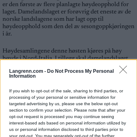
er den første av flere planlagte høydeopphold for
laget. Damelandslaget er forøvrig det eneste av de
norske landslagene som har lagt opp til
høydeopphold som den del av sesongoppkjøringen
i år.
Høydesamlingene denne høsten kjøres på høy
høyde i Nord-Italia. I tillegg skal damelandslaget
ha et høydeopphold i Sveits i forbindelse med den
Langrenn.com -
Do Not Process My Personal
siste verdenscuprunden i Davos før jul og Tour de
Information
Ski i januar.
If you wish to opt-out of the sale, sharing to third parties, or
Trener for damelandslaget Stig Rune Kveen
processing of your personal or sensitive information for
targeted advertising by us, please use the below opt-out
utelukker heller ikke at det kan bli aktuelt med en
section to confirm your selection. Please note that after your
høydesamling i forkant av
VM i Planica
i Slovenia,
opt-out request is processed you may continue seeing
som arrangeres i månedsskiftet februar-mars.
interest-based ads based on personal information utilized by
us or personal information disclosed to third parties prior to
your opt-out. You may separately opt-out of the further
Les også:
Landslagsjentene skal på