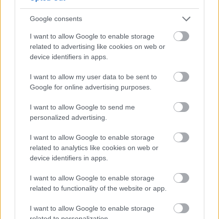
Google consents
Meld deg på vårt nyhetsbrev
I want to allow Google to enable storage
related to advertising like cookies on web or
device identifiers in apps.
Meld deg på
I want to allow my user data to be sent to
Google for online advertising purposes.
I want to allow Google to send me
personalized advertising.
MEST LEST
I want to allow Google to enable storage
related to analytics like cookies on web or
device identifiers in apps.
Vrake
Går
Disse
Feiret
Trekk
1
2
3
4
5
I want to allow Google to enable storage
r
for
går
OL-
er seg
related to functionality of the website or app.
verde
sitt
OL-
gullet
fra
nsmes
sjette
femm
i
resten
I want to allow Google to enable storage
ter –
strake
ila for
armen
av OL
related to personalization.