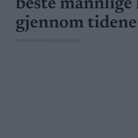
beste mannlige
gjennom tidene
• 21.01.2022
AV ØYVIND MOEN FJELD