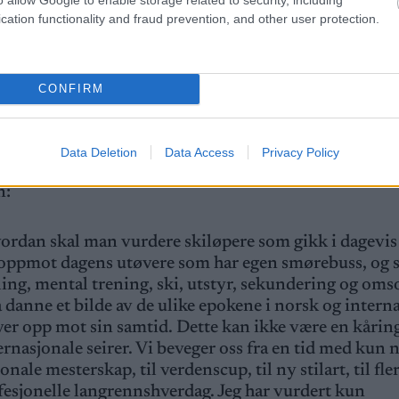
cation functionality and fraud prevention, and other user protection.
Torgeir Bjørn, men jeg har lært veldig mye gjennom ar
CONFIRM
en vil bli lagt ut i deler over de neste to ukene og de 
Data Deletion
Data Access
Privacy Policy
n:
vordan skal man vurdere skiløpere som gikk i dagevis 
, oppmot dagens utøvere som har egen smørebuss, og 
dling, mental trening, ski, utstyr, sekundering og oms
å danne et bilde av de ulike epokene i norsk og intern
ver opp mot sin samtid. Dette kan ikke være en kårin
ernasjonale seirer. Vi beveger oss fra en tid med kun 
nale mesterskap, til verdenscup, til ny stilart, til fle
fesjonelle langrennshverdag. Jeg har vurdert kun