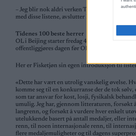
authenti
– Jeg blir nok aldri verken Thor Gotaas eller 
med disse listene, avslutter Fisketjøn.
Tidenes 100 beste herrer
OL i Beijing starter fredag 4. februar 2022. List
offentliggjøres dagen før OL-ilden tennes.
Her er Fisketjøn sin egen introduksjon til liste
«Dette har vært en utrolig vanskelig øvelse. H
komme seg til en konkurranse der de tok sølv
som tar ansvar for kost, losji, fysikalsk behan
umulig. Jeg har, gjennom litteraturen, forsøkt 
langrenn, og forsøkt å vurdere hver enkelt utø
utelukkende basert på antall medaljer, eller int
renn, til noen internasjonale renn, til internasjo
flere medaljemuligheter og til dagens superpro