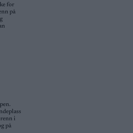
ke for
 enn på
og
an
ppen.
endeplass
-renn i
og på