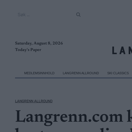
Skip
to
Søk
content
etter:
Saturday, August 8, 2026
Today's Paper
MEDLEMSINNHOLD
LANGRENN ALLROUND
SKI CLASSICS
LANGRENN ALLROUND
Langrenn.com k