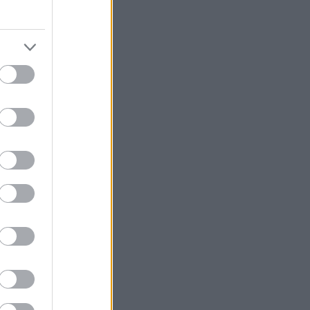
ittig mye
oen ganger
 og
isse blitt
han en
 med
å lese
ang i
 seg i
en vår.