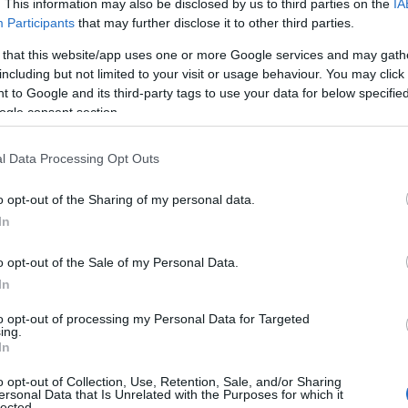
. This information may also be disclosed by us to third parties on the
IA
galand fotballkrets og gleder seg til å gå den italiensk
Participants
that may further disclose it to other third parties.
 that this website/app uses one or more Google services and may gath
including but not limited to your visit or usage behaviour. You may click 
oelgaard, så jeg har alltid hatt lyst til å gå det renn
 to Google and its third-party tags to use your data for below specifi
alonga istedenfor. Det gleder jeg meg veldig til.
ogle consent section.
for en 40-års presang til meg selv. Alle andre kaller det
l Data Processing Opt Outs
 han at han har gjort en del forberedelser i forkant.
o opt-out of the Sharing of my personal data.
In
 i helger og ferier. For fire-fem år siden fikk jeg i till
 glad i, forteller Fisketjøn som ikke aner hva han går 
o opt-out of the Sale of my Personal Data.
mil lange italienske klassikeren.
In
to opt-out of processing my Personal Data for Targeted
ing.
In
teresse ligger i barndommen.
o opt-out of Collection, Use, Retention, Sale, and/or Sharing
ersonal Data that Is Unrelated with the Purposes for which it
er jeg syntes langrenn var det aller morsomste. Det 
lected.