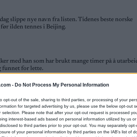
ag slippe nye navn fra listen. Tidenes beste norske
før ilden tennes i Beijing.
kker med han som har brukt mange timer på å utarbei
funnet for lette.
.com -
Do Not Process My Personal Information
rets Marcialonga. Jeg har ikke så mange timer med ski 
to opt-out of the sale, sharing to third parties, or processing of your per
en foran TVen, forklarer Fisketjøn.
formation for targeted advertising by us, please use the below opt-out s
r selection. Please note that after your opt-out request is processed y
Fisketjøn. Han er rogalending og beskriver egen
eing interest-based ads based on personal information utilized by us or
disclosed to third parties prior to your opt-out. You may separately opt-
losure of your personal information by third parties on the IAB’s list of