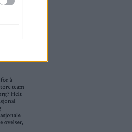
beidet
beste
for å
store team
org? Helt
asjonal
g
nasjonale
re øvelser,