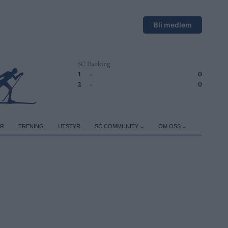
Bli medlem
SC Ranking
1
-
0
2
-
0
ER
TRENING
UTSTYR
SC COMMUNITY
OM OSS