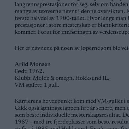
langrennsprestasjoner for seg, selv om bånden
mange av utøverne nevnt i denne oversikten. Kr
første halvdel av 1900-tallet. Hvor lenge man
prestasjoner i store mesterskap er blant krite
kommer. Forut for innføringen av verdenscupen
Her er navnene på noen av løperne som ble veid
Arild Monsen
Født: 1962.
Klubb: Molde & omegn. Hokksund IL.
VM stafett: 1 gull.
Karrierens høydepunkt kom med VM-gullet i st
Gikk også åpningsetappen fire år senere, men 
som beste individuelle mesterskapsresultat. De
1987 – med tre fjerdeplasser som beste resulta
stafett i 1985 med Hokksund. Er nå trener for 