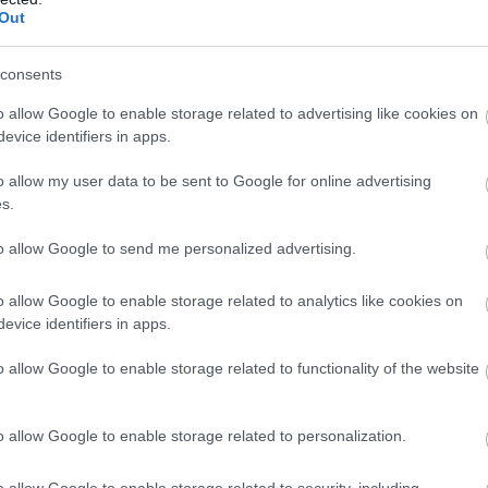
 det har jeg fulgt veldig godt med. Det har blitt vanv
Out
ilien at når det er langrenn, da får jeg lov til å se. N
 reprise når vi kommer hjem fra tur. Det er min hobby
consents
o allow Google to enable storage related to advertising like cookies on
evice identifiers in apps.
lpint og skiskyting, men med årene har interessen for d
o allow my user data to be sent to Google for online advertising
.
s.
to allow Google to send me personalized advertising.
ster og kåringer. Før OL i Pyeongchang i 2018 lagde 
ennsløperne gjennom tidene
.
o allow Google to enable storage related to analytics like cookies on
evice identifiers in apps.
rmasjon og systematisk sette den sammen. Det begynte
o allow Google to enable storage related to functionality of the website
startet jo opp såpass seint. Det første jeg gjorde var 
n først OL-stafetten for kvinner. Før OL i Pyeongch
 å sette i gang. Det var veldig gøy å lærerikt å fordype
o allow Google to enable storage related to personalization.
r. Langrenn er en utrolig viktig del av idrettshistori
o allow Google to enable storage related to security, including