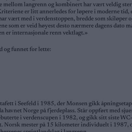
e mellom langrenn og kombinert har vært veldig ster
iteriene er litt annerledes for løpere i moderne tid,
 har vært med i verdenstoppen, bredde som skiløper 
riene som er veid høyest desto nærmere dagens dato m
 er internasjonale renn vektlagt.»
 og funnet for lette:
afett i Seefeld i 1985, der Monsen gikk åpningseta
da havnet Norge på fjerdeplass. Står oppført med sju
buterte i verdenscupen i 1982, og gikk sitt siste WC
t. Norsk mester på 15 kilometer individuelt i 1987, 
herrenes sprintlandslag i langrenn.