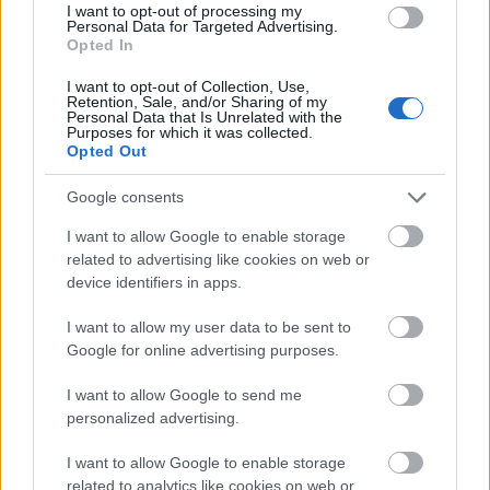
I want to opt-out of processing my
Personal Data for Targeted Advertising.
Opted In
MEST LEST
I want to opt-out of Collection, Use,
Retention, Sale, and/or Sharing of my
Personal Data that Is Unrelated with the
Purposes for which it was collected.
Opted Out
Vrake
Går
Disse
Feiret
Trekk
1
2
3
4
5
Google consents
r
for
går
OL-
er seg
verde
sitt
OL-
gullet
fra
I want to allow Google to enable storage
nsmes
sjette
femm
i
resten
related to advertising like cookies on web or
ter –
strake
ila for
armen
av OL
device identifiers in apps.
disse
OL-
Norge
e hans
skal
gull –
–
I want to allow my user data to be sent to
Google for online advertising purposes.
gå
disse
bekre
OL-
går
fter:
I want to allow Google to send me
sprint
OL-
De er
personalized advertising.
en...
femm
kjære
ila for
ster
I want to allow Google to enable storage
Norge
related to analytics like cookies on web or