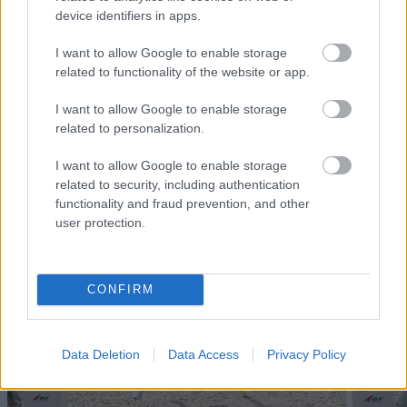
LANGRE
LANGRE
LANGRE
LANGRE
LANGRE
device identifiers in apps.
NN
09.0
NN
19.0
NN
19.0
NN
14.0
NN
15.0
ALLROU
2.20
ALLROU
2.20
ALLROU
2.20
ALLROU
2.20
ALLROU
2.20
I want to allow Google to enable storage
ND
26
ND
26
ND
26
ND
26
ND
26
related to functionality of the website or app.
I want to allow Google to enable storage
related to personalization.
FLERE ARTIKLER
I want to allow Google to enable storage
Medlemsartikler
related to security, including authentication
functionality and fraud prevention, and other
user protection.
CONFIRM
Data Deletion
Data Access
Privacy Policy