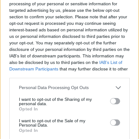
processing of your personal or sensitive information for
NRK satser
targeted advertising by us, please use the below opt-out
Helgas verdenscupåpning på Beitostølen står NRK
section to confirm your selection. Please note that after your
bak, og da mangler det ikke rutine. Og til tross for
opt-out request is processed you may continue seeing
trangere kår i statskanalen, så satset det stort.
interest-based ads based on personal information utilized by
50 personer og 19 kameraer vil være i sving for å
us or personal information disclosed to third parties prior to
gi seerne en god start på langrennsesongen.
your opt-out. You may separately opt-out of the further
disclosure of your personal information by third parties on the
IAB’s list of downstream participants. This information may
Tilrettelagt av Odd Nytrøen
also be disclosed by us to third parties on the
IAB’s List of
Downstream Participants
that may further disclose it to other
third parties.
Please note that this website/app uses one or more Google
Personal Data Processing Opt Outs
services and may gather and store information including but
not limited to your visit or usage behaviour. You may click to
I want to opt-out of the Sharing of my
Meld deg på vårt nyhetsbrev
personal data.
grant or deny consent to Google and its third-party tags to
Opted In
use your data for below specified purposes in below Google
consent section.
I want to opt-out of the Sale of my
Meld deg på
Personal Data.
Opted In