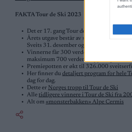
authenti
FAKTA Tour de Ski 2023
Det er 17. gang Tour de Ski arrangeres.
Årets utgave består av sju etapper fordelt 
Sveits 31. desember og avslutter med monst
Vinnerne får 300 verdenscuppoeng for samm
maksimum 700 verdenscuppoeng dersom e
Premiepotten er økt til 326.000 sveitserfr
Her finner du
detaljert program for hele T
dag for dag.
Dette er
Norges tropp til Tour de Ski
Alle
tidligere vinnere i Tour de Ski fra 200
Alt om
«monsterbakken» Alpe Cermis