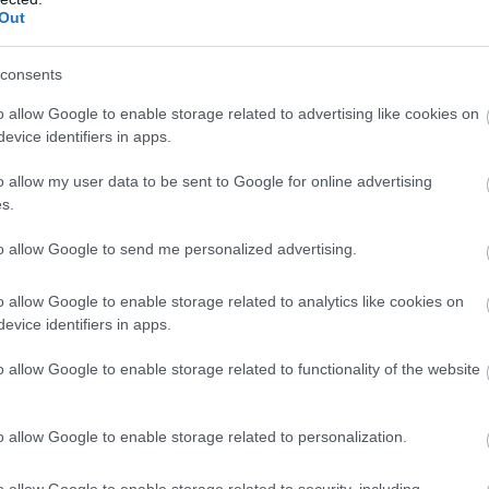
 jaktstart
Out
consents
aljer
sk
o allow Google to enable storage related to advertising like cookies on
enn
evice identifiers in apps.
er og menn
o allow my user data to be sent to Google for online advertising
aljer
s.
k fellesstart
to allow Google to send me personalized advertising.
aljer
o allow Google to enable storage related to analytics like cookies on
kken» Alpe Cermis fristil fellesstart
evice identifiers in apps.
o allow Google to enable storage related to functionality of the website
aljer
o allow Google to enable storage related to personalization.
o allow Google to enable storage related to security, including