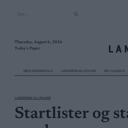
Skip
to
Søk
content
etter:
Thursday, August 6, 2026
Today's Paper
MEDLEMSINNHOLD
LANGRENN ALLROUND
SKI CLASSICS
LANGRENN ALLROUND
Startlister og s