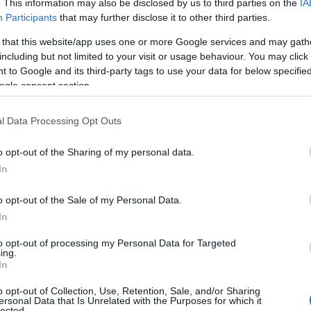
mer tre på 10km klassisk.
Resultater 10km klassisk 
. This information may also be disclosed by us to third parties on the
IA
Participants
that may further disclose it to other third parties.
 that this website/app uses one or more Google services and may gath
 dager, fra 31. desember til 8. januar.
including but not limited to your visit or usage behaviour. You may click 
 to Google and its third-party tags to use your data for below specifi
ogle consent section.
til
l Data Processing Opt Outs
n
g menn
o opt-out of the Sharing of my personal data.
aljer
In
jaktstart
o opt-out of the Sale of my Personal Data.
In
aljer
to opt-out of processing my Personal Data for Targeted
isk
ing.
n
In
ner
o opt-out of Collection, Use, Retention, Sale, and/or Sharing
aljer
ersonal Data that Is Unrelated with the Purposes for which it
lected.