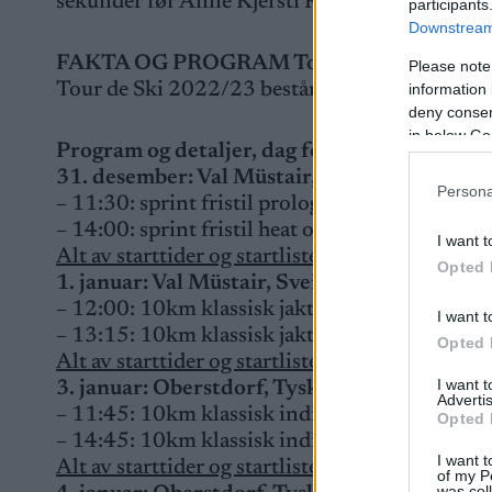
sekunder før Anne Kjersti Kalvå, som ble num
participants
Downstream 
FAKTA OG PROGRAM Tour de Ski 2023
Please note
Tour de Ski 2022/23 består av sju etapper på ni
information 
deny consent
in below Go
Program og detaljer, dag for dag
31. desember: Val Müstair, Sveits, sprint fris
Persona
– 11:30: sprint fristil prolog, kvinner og men
– 14:00: sprint fristil heat og finer, kvinner o
I want t
Alt av starttider og startlister, resultater og det
Opted 
1. januar: Val Müstair, Sveits, 10km klassisk 
– 12:00: 10km klassisk jaktstart, kvinner
I want t
– 13:15: 10km klassisk jaktstart, menn
Opted 
Alt av starttider og startlister, resultater og det
I want 
3. januar: Oberstdorf, Tyskland, 10km klass
Advertis
– 11:45: 10km klassisk individuell start, men
Opted 
– 14:45: 10km klassisk individuell start, kvin
I want t
Alt av starttider og startlister, resultater og det
of my P
was col