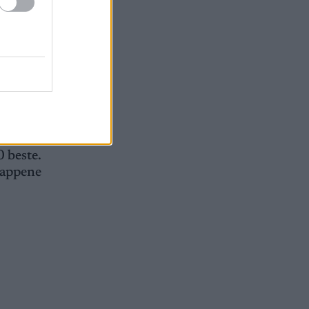
star i
tså totalt
0 beste.
etappene