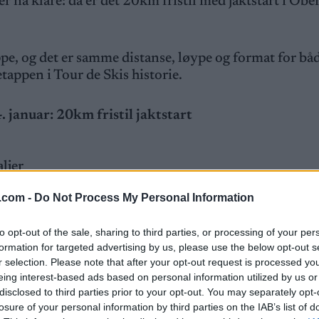
er nå klare: da er det 20km fristil med jaktstart i Obe
ppe, og det er samme distanse, løype og format for b
tappen i Tour de Skis historie.
. januar: 20km fristil jaktstart
aljer
.com -
Do Not Process My Personal Information
ene fra tirsdagens 10km klassisk med individuell star
to opt-out of the sale, sharing to third parties, or processing of your per
 12 sekunder foran Simen Hegstad Krüger som ble n
formation for targeted advertising by us, please use the below opt-out s
r selection. Please note that after your opt-out request is processed y
er bak Klæbo.
Resultater 10km klassisk menn
eing interest-based ads based on personal information utilized by us or
disclosed to third parties prior to your opt-out. You may separately opt-
r først, 16.9 sekunder foran Krista Pärmäkoski og 19
losure of your personal information by third parties on the IAB’s list of