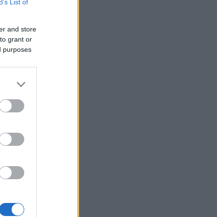
kvinner
B’s List of
er and store
to grant or
ed purposes