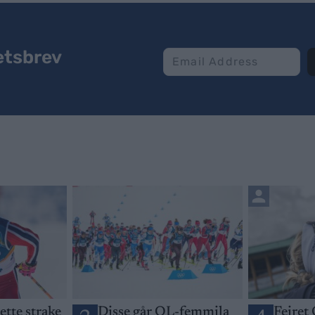
etsbrev
jette strake
Disse går OL-femmila
Feiret 