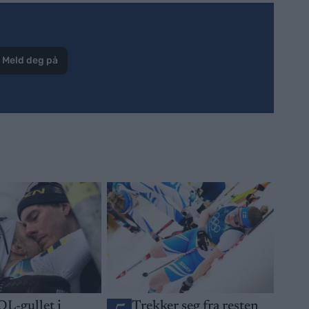
Meld deg på
OL-gullet i
Trekker seg fra resten