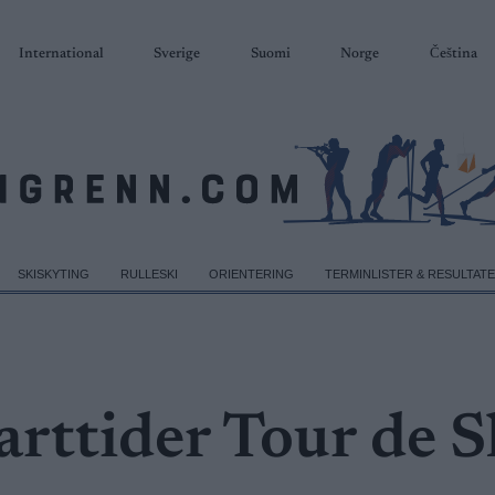
International
Sverige
Suomi
Norge
Čeština
SKISKYTING
RULLESKI
ORIENTERING
TERMINLISTER & RESULTAT
tarttider Tour de S