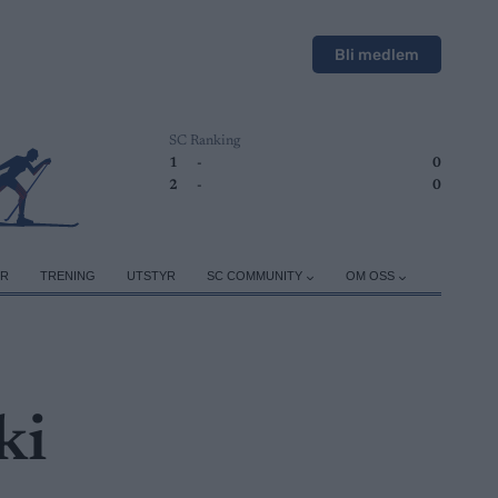
Bli medlem
SC Ranking
1
-
0
2
-
0
ER
TRENING
UTSTYR
SC COMMUNITY
OM OSS
ki