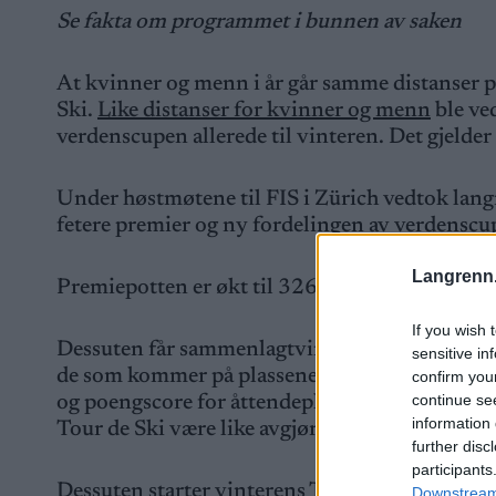
Se fakta om programmet i bunnen av saken
At kvinner og menn i år går samme distanser på
Ski.
Like distanser for kvinner og menn
ble ve
verdenscupen allerede til vinteren. Det gjelder 
Under høstmøtene til FIS i Zürich vedtok lang
fetere premier og ny fordelingen av verdensc
Langrenn
Premiepotten er økt til 326.000 sveitserfrancs 
If you wish 
Dessuten får sammenlagtvinneren av cupen nå 
sensitive in
de som kommer på plassene bak vinneren som ka
confirm you
continue se
og poengscore for åttendeplass sammenlagt er 
information 
Tour de Ski være like avgjørende for sammenla
further disc
participants
Dessuten starter vinterens Tour de Ski noen da
Downstream 