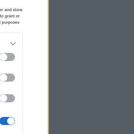
er and store
t
to grant or
ed purposes
dsvis 3.
e.
terens
ermed vil
 start, vil