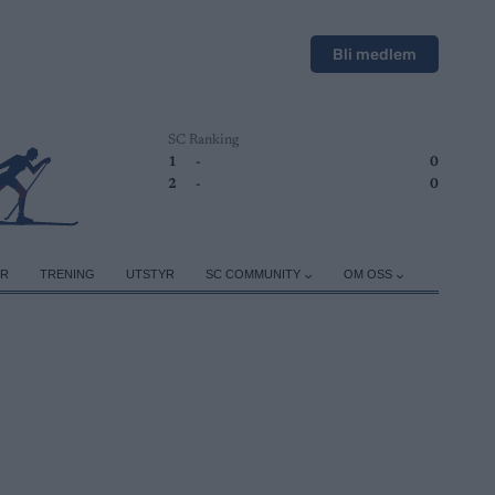
Bli medlem
SC Ranking
1
-
0
2
-
0
ER
TRENING
UTSTYR
SC COMMUNITY
OM OSS