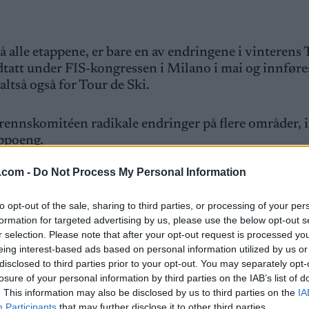
 alle etappene, er bare en av endringene i vinterens 
dtatt under FIS-kongressen i Milano i mai og innføres
altså også for Tour de Ski.
rennskomitéen radikale endringer på flere områder, 
uppoeng.
.com -
Do Not Process My Personal Information
og er lik for begge kjønn. Pengene deles ut til 20 bes
to opt-out of the sale, sharing to third parties, or processing of your per
bare 300 poeng, mot 400 poeng tidligere. Men det er
formation for targeted advertising by us, please use the below opt-out s
n glede seg: Tredjeplass gir nå 270 poeng i stedet f
r selection. Please note that after your opt-out request is processed y
eing interest-based ads based on personal information utilized by us or
207 poeng i stedet for 128. Dermed vil ikke sammenl
disclosed to third parties prior to your opt-out. You may separately opt-
gtseier i verdenscupen totalt.
losure of your personal information by third parties on the IAB’s list of
. This information may also be disclosed by us to third parties on the
IA
ger senere enn hva som har vært vanlig de siste åra.
Participants
that may further disclose it to other third parties.