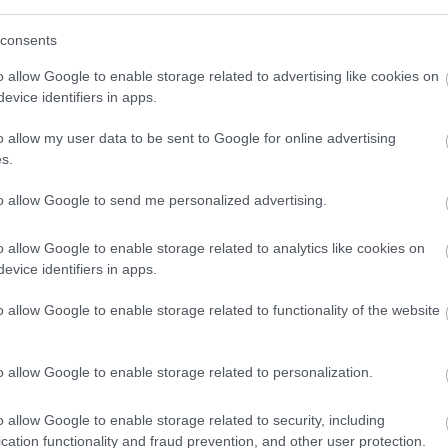
 av hans oppkjøring til VM i Planica i månedsskiftet 
consents
o allow Google to enable storage related to advertising like cookies on
evice identifiers in apps.
o allow my user data to be sent to Google for online advertising
s.
l
to allow Google to send me personalized advertising.
jaktstart
sk
o allow Google to enable storage related to analytics like cookies on
jaktstart
evice identifiers in apps.
k
 fellesstart
o allow Google to enable storage related to functionality of the website
n Alpe Cermis fristil, fellesstart
o allow Google to enable storage related to personalization.
o allow Google to enable storage related to security, including
cation functionality and fraud prevention, and other user protection.