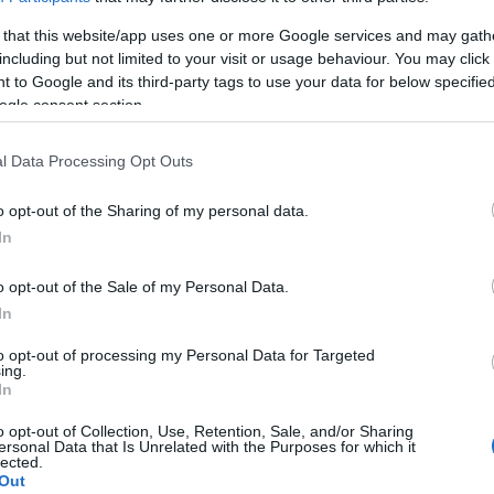
 that this website/app uses one or more Google services and may gath
årsaften, 31. desember. Der kjøres det to etapper, førs
including but not limited to your visit or usage behaviour. You may click 
 to Google and its third-party tags to use your data for below specifi
ogle consent section.
i Tyskland, med 10km klassisk og 20km fristil henhol
l Data Processing Opt Outs
o opt-out of the Sharing of my personal data.
 i Italia
In
o opt-out of the Sale of my Personal Data.
r, selvsagt med den beryktede monsterbakken som final
In
to opt-out of processing my Personal Data for Targeted
 alle solemerker ikke å finne på startstreken til vin
ing.
testengelsen av utøvere fra Russland og Belarus, og d
In
til å forsvare tittelen.
o opt-out of Collection, Use, Retention, Sale, and/or Sharing
ersonal Data that Is Unrelated with the Purposes for which it
lected.
 som vatn sammenlagt
. Så sant russerne ikke stiller til
Out