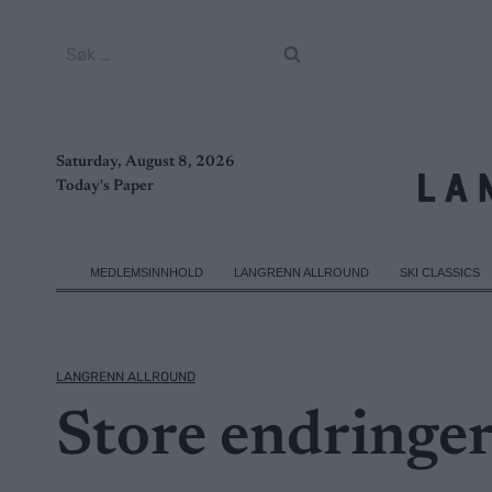
Skip
to
Søk
content
etter:
Saturday, August 8, 2026
Today's Paper
MEDLEMSINNHOLD
LANGRENN ALLROUND
SKI CLASSICS
LANGRENN ALLROUND
Store endringer