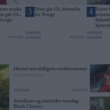
jette strake
Disse går OL-femmila
Feiret 
3
4
sse går OL-
for Norge
armene
 Norge
bekreft
kjæres
LANGRENN
LANGRENN
19.02.2026
ALLROUND
19.02.2026
ALLROUND
Henter inn tidligere verdensmester
AV INGEBORG SCHEVE
SKISKYTING
06.08.2026
Startlister og starttider torsdag:
Blink Classics