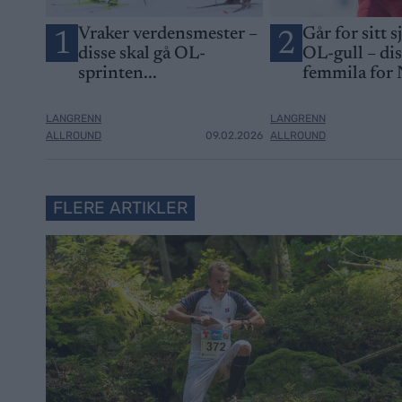
Vraker verdensmester –
Går for sitt s
1
2
disse skal gå OL-
OL-gull – di
sprinten...
femmila for
LANGRENN
LANGRENN
ALLROUND
09.02.2026
ALLROUND
FLERE ARTIKLER