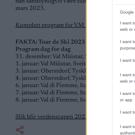
han sannsynligvis være tilbake i år, som en del
mars 2023.
Google 
I want t
Komplett program for VM 2023
web or d
I want t
FAKTA: Tour de Ski 2023
purpose
Program dag for dag
31. desember: Val Müistar, Sveits – sprint fristi
I want 
1. januar: Val Müistar, Sveits – 10km klassisk, 
3. januar: Oberstdorf, Tyskland – 10km klassi
I want t
4. januar: Oberstdorf, Tyskland – 20km fristil, 
web or d
6. januar: Val di Fiemme, Italia – sprint klassis
7. januar: Val di Fiemme, Italia – 15km klassisk,
I want t
8. januar: Val di Fiemme, Italia – monsternbakke
or app.
I want t
Slik blir verdenscupen 2022/23
I want t
authenti