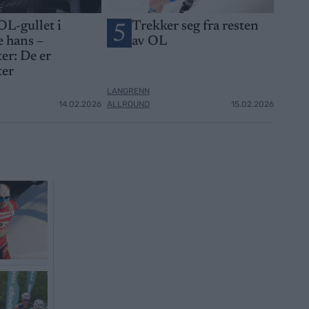
OL-gullet i
Trekker seg fra resten
5
 hans –
av OL
er: De er
ter
LANGRENN
14.02.2026
ALLROUND
15.02.2026