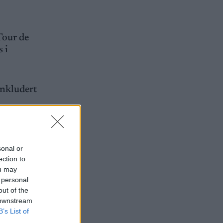
Tour de
 i
inkludert
te.
sonal or
 spesielt
ection to
or 240,
ou may
 personal
agtseier i
out of the
 downstream
B’s List of