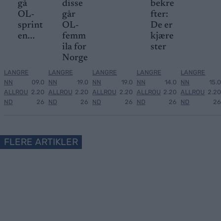
gå
disse
bekre
OL-
går
fter:
sprint
OL-
De er
en...
femm
kjære
ila for
ster
Norge
LANGRE
LANGRE
LANGRE
LANGRE
LANGRE
NN
09.0
NN
19.0
NN
19.0
NN
14.0
NN
15.0
ALLROU
2.20
ALLROU
2.20
ALLROU
2.20
ALLROU
2.20
ALLROU
2.20
ND
26
ND
26
ND
26
ND
26
ND
26
FLERE ARTIKLER