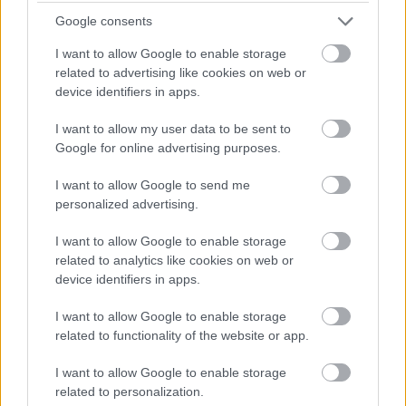
Verdenscupen sammenlagt:
Google consents
1. Martin Johnsrud Sundby, Norge
2. Petter Northug, Norge
I want to allow Google to enable storage
3. Finn-Hågen Krogh, Norge
related to advertising like cookies on web or
device identifiers in apps.
Totalt antall løpere topp-10 per nasjon:
Norge
I want to allow my user data to be sent to
5, Finland 3, Sverige og USA 1 hver.
Google for online advertising purposes.
Norske løpere topp-10:
Martin Johnsrud Sundby
1, Petter Northug 2, Finn-Hågen Krogh 3, Niklas
I want to allow Google to send me
personalized advertising.
Dyrhaug 6, Emil Iversen 8, Didrik Tønseth 9,
Hans Christer Holund 10
I want to allow Google to enable storage
related to analytics like cookies on web or
Sesongen 2014-15
device identifiers in apps.
Verdenscupen sammenlagt:
I want to allow Google to enable storage
1. Dario Cologna, Sveits
related to functionality of the website or app.
2. Petter Northug, Norge
3. Calle Halfvarsson, Sverige
I want to allow Google to enable storage
related to personalization.