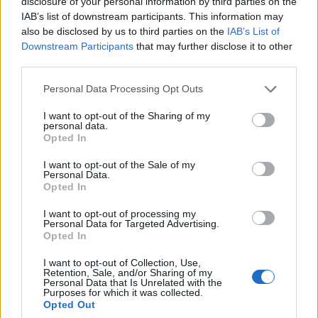
disclosure of your personal information by third parties on the
Holund 6, Emil Iversen 9
IAB’s list of downstream participants. This information may
also be disclosed by us to third parties on the
IAB’s List of
Downstream Participants
that may further disclose it to other
Sesongen 2016-17
third parties.
Verdenscupen sammenlagt:
Please note that this website/app uses one or more Google
1. Martin Johnsrud Sundby, Norge
Personal Data Processing Opt Outs
services and may gather and store information including but
2. Sergey Ustiugov, Russland
not limited to your visit or usage behaviour. You may click to
I want to opt-out of the Sharing of my
3. Alex Harvey, Canada
personal data.
grant or deny consent to Google and its third-party tags to
Opted In
use your data for below specified purposes in below Google
Totalt antall løpere topp-10 per nasjon:
Norge
consent section.
I want to opt-out of the Sale of my
Personal Data.
5; Russland, Finland, Sverige, Canada og Sveits 1
Opted In
hver.
Norske løpere topp-10:
Martin Johnsrud Sundby
I want to opt-out of processing my
Personal Data for Targeted Advertising.
1, Johannes Høsflot Klæbo 4, Niklas Dyrhaug 8,
Opted In
Sjur Røthe 9, Finn-Hågen Krogh 10
Svenske løpere topp-10:
Marcus Hellner
I want to opt-out of Collection, Use,
Retention, Sale, and/or Sharing of my
Personal Data that Is Unrelated with the
Purposes for which it was collected.
Sesongen 2015-16
Opted Out