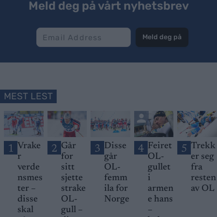
Meld deg på vårt nyhetsbrev
Meld deg på
MEST LEST
Vrake
Går
Disse
Feiret
Trekk
1
2
3
4
5
r
for
går
OL-
er seg
verde
sitt
OL-
gullet
fra
nsmes
sjette
femm
i
resten
ter –
strake
ila for
armen
av OL
disse
OL-
Norge
e hans
skal
gull –
–