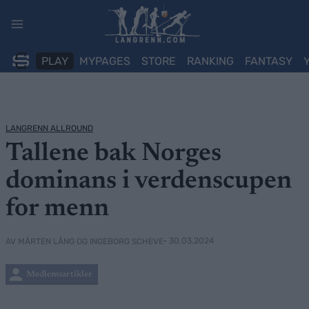
Skip
to
content
PLAY
MYPAGES
STORE
RANKING
FANTASY
LANGRENN ALLROUND
Tallene bak Norges
dominans i verdenscupen
for menn
• 30.03.2024
AV MÅRTEN LÅNG OG INGEBORG SCHEVE
Medlemsartikler