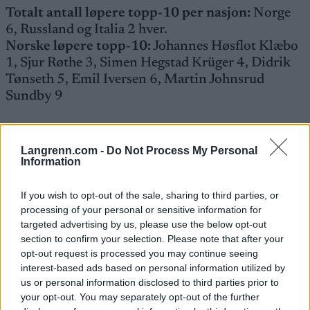
Totalt antall løpere topp-10 per nasjon:
Norge
6, Russland og Italia 2 hver.
Norske løpere topp-10:
Johannes Høsflot Klæbo
1, Sjur Røthe 3, Simen Hegstad Krüger 4, Didrik
Tønseth 5, Emil Iversen 6, Martin Johnsrud
Sundby 9
Sesongen 2017-18
Langrenn.com -
Do Not Process My Personal
Verdenscupen sammenlagt:
Information
1. Johannes Høsflot Klæbo, Norge
2. Dario Cologna, Sveits
If you wish to opt-out of the sale, sharing to third parties, or
3. Martin Johnsrud Sundby, Norge
processing of your personal or sensitive information for
targeted advertising by us, please use the below opt-out
section to confirm your selection. Please note that after your
Totalt antall løpere topp-10 per nasjon:
Norge
opt-out request is processed you may continue seeing
4; Sveits, Canada, Russland, Kazakhstan og Italia 1
interest-based ads based on personal information utilized by
hver.
us or personal information disclosed to third parties prior to
Norske løpere topp-10:
Johannes Høsflot Klæbo
your opt-out. You may separately opt-out of the further
1, Martin Johnsrud Sundby 3, Hans Christer