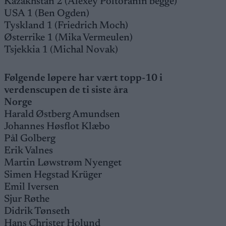
Kazakhstan 2 (Alexey Poltoranin begge)
USA 1 (Ben Ogden)
Tyskland 1 (Friedrich Moch)
Østerrike 1 (Mika Vermeulen)
Tsjekkia 1 (Michal Novak)
Følgende løpere har vært topp-10 i
verdenscupen de ti siste åra
Norge
Harald Østberg Amundsen
Johannes Høsflot Klæbo
Pål Golberg
Erik Valnes
Martin Løwstrøm Nyenget
Simen Hegstad Krüger
Emil Iversen
Sjur Røthe
Didrik Tønseth
Hans Christer Holund