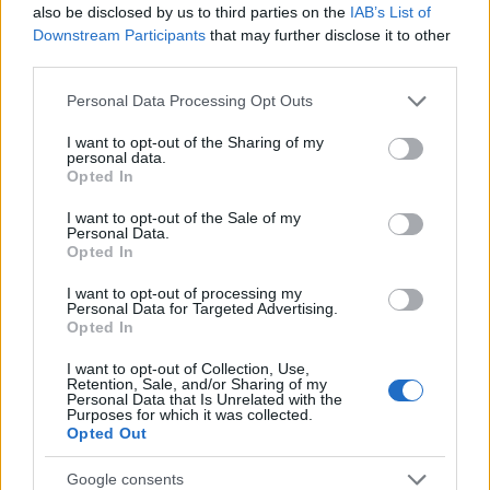
also be disclosed by us to third parties on the
IAB’s List of
Downstream Participants
that may further disclose it to other
Meld deg på
third parties.
Please note that this website/app uses one or more Google
Personal Data Processing Opt Outs
services and may gather and store information including but
not limited to your visit or usage behaviour. You may click to
I want to opt-out of the Sharing of my
personal data.
grant or deny consent to Google and its third-party tags to
MEST LEST
Opted In
use your data for below specified purposes in below Google
consent section.
I want to opt-out of the Sale of my
Personal Data.
Opted In
Vrake
Går
Disse
Feiret
Trekk
1
2
3
4
5
I want to opt-out of processing my
Personal Data for Targeted Advertising.
r
for
går
OL-
er seg
Opted In
verde
sitt
OL-
gullet
fra
nsmes
sjette
femm
i
resten
I want to opt-out of Collection, Use,
ter –
strake
ila for
armen
av OL
Retention, Sale, and/or Sharing of my
Personal Data that Is Unrelated with the
disse
OL-
Norge
e hans
Purposes for which it was collected.
skal
gull –
–
Opted Out
gå
disse
bekre
Google consents
OL-
går
fter: