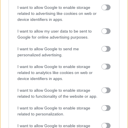
sprint
OL-
De er
I want to allow Google to enable storage
en...
femm
kjære
related to advertising like cookies on web or
ila for
ster
device identifiers in apps.
Norge
I want to allow my user data to be sent to
LANGRE
LANGRE
LANGRE
LANGRE
LANGRE
NN
09.0
NN
19.0
NN
19.0
NN
14.0
NN
15.0
Google for online advertising purposes.
ALLROU
2.20
ALLROU
2.20
ALLROU
2.20
ALLROU
2.20
ALLROU
2.20
ND
26
ND
26
ND
26
ND
26
ND
26
I want to allow Google to send me
personalized advertising.
I want to allow Google to enable storage
FLERE ARTIKLER
related to analytics like cookies on web or
device identifiers in apps.
I want to allow Google to enable storage
related to functionality of the website or app.
I want to allow Google to enable storage
related to personalization.
I want to allow Google to enable storage