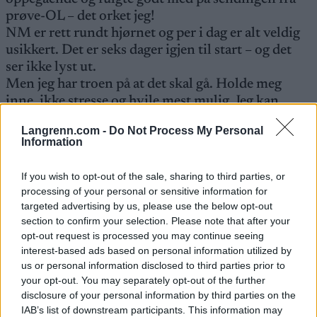
prøve-OL – det orket jeg!
NM er rett rundt hjørnet og per i dag er alt veldig
usikkert. Det er seks dager igjen til start – og det
ser ikke lyst ut.
Men jeg har troen på at det skal gå. Holde meg
inne, ikke stresse og hvile mest mulig. Jeg kan
rekke det, men det er tvilsomt om jeg får vist hva
Langrenn.com -
Do Not Process My Personal
jeg er god for.
Information
Derfor tar jeg også VM med stor ro. Først må jeg
bli frisk, så begynne å trene, før jeg endelig kan ta
If you wish to opt-out of the sale, sharing to third parties, or
i.
processing of your personal or sensitive information for
I dag vet jeg ikke hvor lang tid det kan ta.
targeted advertising by us, please use the below opt-out
section to confirm your selection. Please note that after your
opt-out request is processed you may continue seeing
interest-based ads based on personal information utilized by
us or personal information disclosed to third parties prior to
your opt-out. You may separately opt-out of the further
Meld deg på vårt nyhetsbrev
disclosure of your personal information by third parties on the
IAB’s list of downstream participants. This information may