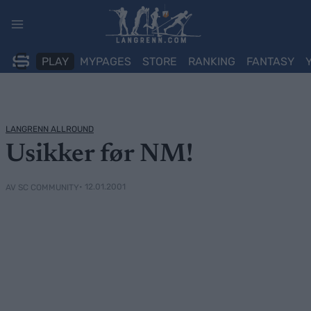
Skip
to
content
PLAY
MYPAGES
STORE
RANKING
FANTASY
LANGRENN ALLROUND
Usikker før NM!
• 12.01.2001
AV SC COMMUNITY