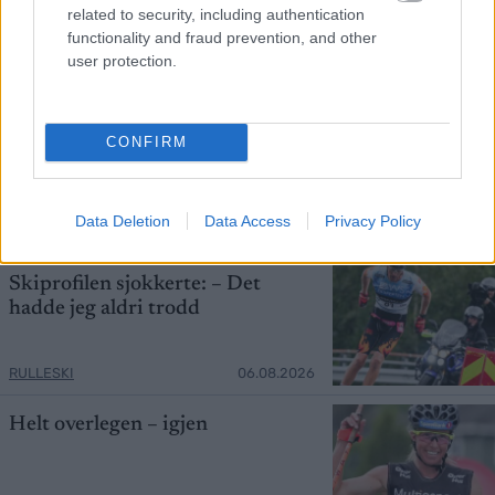
related to security, including authentication
functionality and fraud prevention, and other
user protection.
Foto: Manzoni/NordicFocus
CONFIRM
Startlister og starttider fredag
Data Deletion
Data Access
Privacy Policy
RULLESKI
07.08.2026
Skiprofilen sjokkerte: – Det
hadde jeg aldri trodd
RULLESKI
06.08.2026
Helt overlegen – igjen