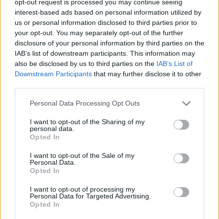
Se også: Millionsmellen for ski-VM mye større
opt-out request is processed you may continue seeing
enn ventet
interest-based ads based on personal information utilized by
us or personal information disclosed to third parties prior to
your opt-out. You may separately opt-out of the further
5. «Kommunen gransker»
disclosure of your personal information by third parties on the
IAB’s list of downstream participants. This information may
Trondheim kommune gransker egne
also be disclosed by us to third parties on the
IAB’s List of
disposisjoner, innenfor kommunelovens rammer.
Downstream Participants
that may further disclose it to other
third parties.
Det omfatter ikke NSFs eierstyring.
Please note that this website/app uses one or more Google
Personal Data Processing Opt Outs
services and may gather and store information including but
Dette er ikke en tolkning – det er eksplisitt
not limited to your visit or usage behaviour. You may click to
I want to opt-out of the Sharing of my
bekreftet av kommunen selv.
personal data.
grant or deny consent to Google and its third-party tags to
Opted In
use your data for below specified purposes in below Google
I e-post fra leder av kontrollutvalget i Trondheim
consent section.
I want to opt-out of the Sale of my
Personal Data.
kommune, Gjermund Gorset, fremgår det: «Vårt
Opted In
revisjonsobjekt vil være Trondheim kommune.»
I want to opt-out of processing my
Personal Data for Targeted Advertising.
Det betyr at gjennomgangen ikke omfatter Norges
Opted In
Skiforbund. Dette kan derfor ikke erstatte en