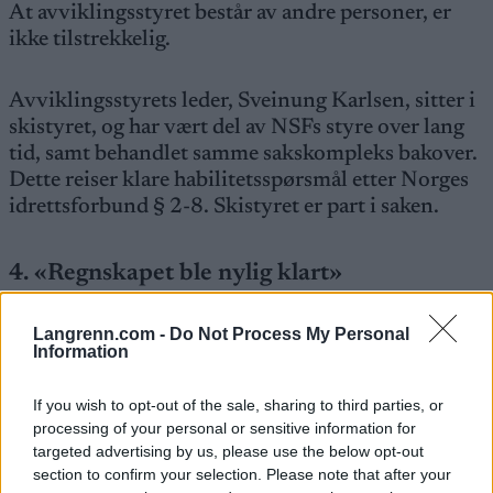
At avviklingsstyret består av andre personer, er
ikke tilstrekkelig.
Avviklingsstyrets leder, Sveinung Karlsen, sitter i
skistyret, og har vært del av NSFs styre over lang
tid, samt behandlet samme sakskompleks bakover.
Dette reiser klare habilitetsspørsmål etter Norges
idrettsforbund § 2-8. Skistyret er part i saken.
4. «Regnskapet ble nylig klart»
Dette forklarer ikke hvorfor granskingen ble
Langrenn.com -
Do Not Process My Personal
stanset.
Information
Tvert imot: jo større usikkerhet, desto sterkere
If you wish to opt-out of the sale, sharing to third parties, or
processing of your personal or sensitive information for
behov for uavhengig gjennomgang.
targeted advertising by us, please use the below opt-out
section to confirm your selection. Please note that after your