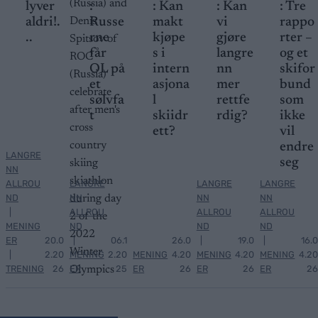
lyver
:
: Kan
: Kan
: Tre
aldri!.
Russe
makt
vi
rappo
..
rne
kjøpe
gjøre
rter –
får
s i
langre
og et
OL på
intern
nn
skifor
et
asjona
mer
bund
sølvfa
l
rettfe
som
t
skiidr
rdig?
ikke
ett?
vil
endre
LANGRE
seg
NN
ALLROU
LANGRE
LANGRE
LANGRE
ND
NN
NN
NN
|
ALLROU
ALLROU
ALLROU
MENING
ND
ND
ND
ER
20.0
|
06.1
26.0
|
19.0
|
16.0
|
2.20
MENING
2.20
MENING
4.20
MENING
4.20
MENING
4.20
TRENING
26
ER
25
ER
26
ER
26
ER
26