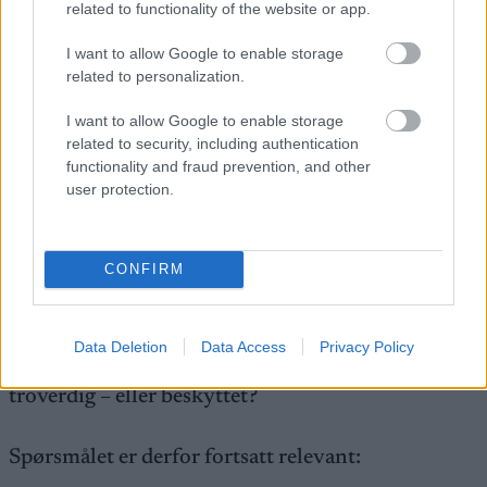
Det finnes ikke dokumentasjon i styreprotokoller
related to functionality of the website or app.
som underbygger dette. Uten formell forankring
I want to allow Google to enable storage
fremstår det som en påstand – ikke en realitet.
related to personalization.
I want to allow Google to enable storage
Konklusjonen:
related to security, including authentication
functionality and fraud prevention, and other
Dette handler ikke om mangel på forklaringer. Det
user protection.
handler om kvaliteten på forklaringene.
Når vedtatt gransking stoppes, og erstattes med
CONFIRM
forklaringer som ikke adresserer kjernen i saken,
står vi igjen med et alvorlig spørsmål:
Data Deletion
Data Access
Privacy Policy
Om styringen i Norges Skiforbund er robust og
troverdig – eller beskyttet?
Spørsmålet er derfor fortsatt relevant: