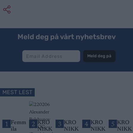
Meld deg på vårt nyhetsbrev
Meld deg på
MEST LEST
Femm
KRO
KRO
KRO
KRO
1
2
3
4
5
ila
NIKK
NIKK
NIKK
NIKK