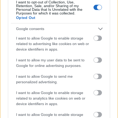
I want to opt-out of Collection, Use,
ekstern og uavhengig gransking av hele saken.
Retention, Sale, and/or Sharing of my
Personal Data that Is Unrelated with the
Purposes for which it was collected.
Opted Out
Se også:
Anmelder hele styret i Ski-VM for
tyveri og underslag
Google consents
I want to allow Google to enable storage
6. «Konkurs er unngått»
related to advertising like cookies on web or
device identifiers in apps.
Det er positivt. Men det er ikke en forklaring – det
er et
resultat
.
I want to allow my user data to be sent to
Google for online advertising purposes.
Spørsmålet er fortsatt: Hvordan oppstod
I want to allow Google to send me
situasjonen?
personalized advertising.
I want to allow Google to enable storage
Se også:
VM-selskapet unngår konkurs
related to analytics like cookies on web or
device identifiers in apps.
7. «Eierstyring er prioritert»
I want to allow Google to enable storage