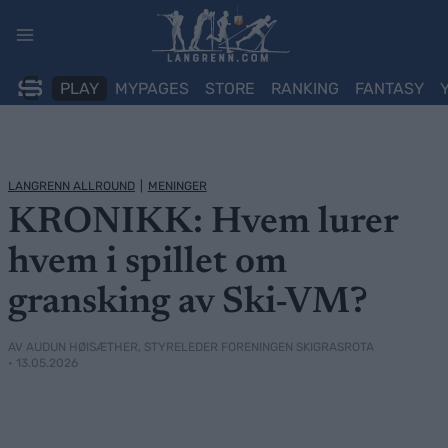
Skip
to
content
PLAY
MYPAGES
STORE
RANKING
FANTASY
LANGRENN ALLROUND
|
MENINGER
KRONIKK: Hvem lurer
hvem i spillet om
gransking av Ski-VM?
AV AUDUN HØISÆTHER, STYRELEDER FORENINGEN SKIGRASROTA
• 13.05.2026