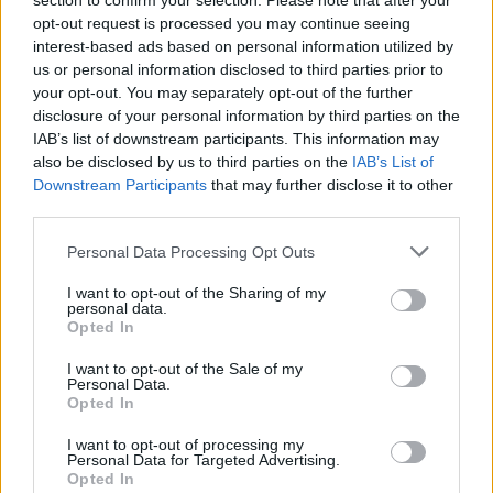
section to confirm your selection. Please note that after your
sekund foran norske Amund Hoel fra Team
opt-out request is processed you may continue seeing
Engcon. Kalland-Olsen blir nummer åtte.
interest-based ads based on personal information utilized by
us or personal information disclosed to third parties prior to
your opt-out. You may separately opt-out of the further
Trollhättan Action Week/ Alliansloppet 2025
disclosure of your personal information by third parties on the
resultater
IAB’s list of downstream participants. This information may
also be disclosed by us to third parties on the
IAB’s List of
Topp 3 menn, Alliansloppet 48km
Downstream Participants
that may further disclose it to other
third parties.
1. Alvar Myhlback, Lager 157 Ski Team,
1:44:57.0
Please note that this website/app uses one or more Google
Personal Data Processing Opt Outs
services and may gather and store information including but
2. Thomas Joly, Team Ramudden/ Frankrike,
not limited to your visit or usage behaviour. You may click to
I want to opt-out of the Sharing of my
1:44:58.1
personal data.
grant or deny consent to Google and its third-party tags to
3. Amund Hoel, Team Engcon,1:44:58.6
Opted In
use your data for below specified purposes in below Google
consent section.
I want to opt-out of the Sale of my
Personal Data.
Fullstendige resultater
Opted In
I want to opt-out of processing my
Det 48 kilometer lange Alliansloppet var det
Personal Data for Targeted Advertising.
andre av de tre rulleskirennene i Trollhättan
Opted In