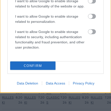
I want to allow Google to enable storage
related to functionality of the website or app.
BLIN
Verde
Norsk
Tar
Hede
1
2
3
4
5
I want to allow Google to enable storage
K
nscup
makto
sin
gart
related to personalization.
2026:
vinne
ppvis
tredje
utfor
Komp
ren og
ning i
strake
drer
I want to allow Google to enable storage
lett
flere
Frank
seier i
langre
related to security, including authentication
progr
stjern
rike: –
Lyseb
nnseli
functionality and fraud prevention, and other
am og
er
Er i
otn
ten
user protection.
sende
trekk
en
Opp –
igjen
skjem
er seg
helt
til
a...
egen
tross
CONFIRM
klasse
for
«junio
RULLES
rtabb
KI
Data Deletion
Data Access
Privacy Policy
e»
|
03.0
31.0
SKI
26.0
05.0
27.0
RULLES
8.20
RULLES
7.20
CLASSIC
7.20
RULLES
8.20
RULLES
7.20
KI
26
KI
26
S
26
KI
26
KI
26