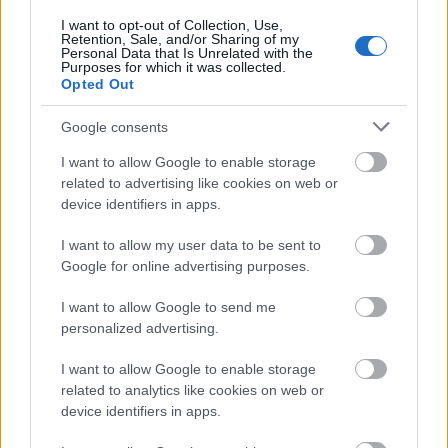
Action Week 2025. I år inngår disse også i
I want to opt-out of Collection, Use,
rulleskiverdenscupen. Søndag avslutter rennhelga
Retention, Sale, and/or Sharing of my
Personal Data that Is Unrelated with the
med 15 kilometer klassisk med individuell start
Purposes for which it was collected.
for både kvinner og menn.
Opted Out
Google consents
I want to allow Google to enable storage
related to advertising like cookies on web or
device identifiers in apps.
Meld deg på vårt nyhetsbrev
I want to allow my user data to be sent to
Google for online advertising purposes.
Meld deg på
I want to allow Google to send me
personalized advertising.
I want to allow Google to enable storage
related to analytics like cookies on web or
MEST LEST
device identifiers in apps.