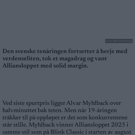
Foto: Rolf Zetterberg
Den svenske tenåringen fortsetter å herje med
verdenseliten, tok et magadrag og vant
Alliansloppet med solid margin.
Ved siste spurtpris ligger Alvar Myhlback over
halvminuttet bak teten. Men når 19-åringen
tråkker til på oppløpet er det som konkurrentene
står stille. Myhlback vinner Alliansloppet 2025 i
samme stil som på Blink Classic i starten av august