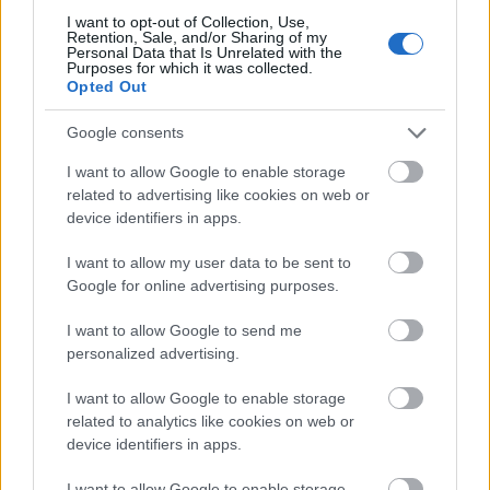
nybegynner, men gleder meg til å være med på å
I want to opt-out of Collection, Use,
Retention, Sale, and/or Sharing of my
gjøre jakt litt mer folkelig, sier Thingnes Bø videre
Personal Data that Is Unrelated with the
til oa.no.
Purposes for which it was collected.
Opted Out
Johannes Thingnes Bø har slått seg ned på
Kongsvinger med familien. Nå begynner
Google consents
hverdagen å blinke seg ut. Nammo på Raufoss blir
en viktig medspiller for stryningen. Men han blir
I want to allow Google to enable storage
related to advertising like cookies on web or
altså å se i 6.divisjon i fotball.
device identifiers in apps.
I want to allow my user data to be sent to
Google for online advertising purposes.
I want to allow Google to send me
Meld deg på vårt nyhetsbrev
personalized advertising.
I want to allow Google to enable storage
Meld deg på
related to analytics like cookies on web or
device identifiers in apps.
I want to allow Google to enable storage