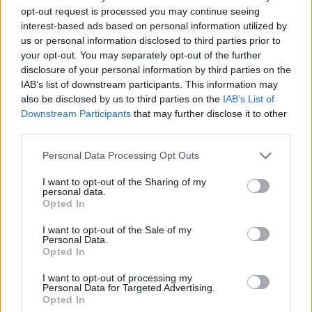
opt-out request is processed you may continue seeing
videreutvikle, profilere og være en ambassadør for
interest-based ads based on personal information utilized by
det vi gjør på ammunisjon sammen med Lapua. I
us or personal information disclosed to third parties prior to
prinsippet blir han ansatt i Nammo, sier toppsjef i
your opt-out. You may separately opt-out of the further
Nammo Morten Brandzæg til Oppland
disclosure of your personal information by third parties on the
Arbeiderblad.
IAB’s list of downstream participants. This information may
also be disclosed by us to third parties on the
IAB’s List of
Downstream Participants
that may further disclose it to other
Skal begynne å jakte
third parties.
Nammo og Lapua skal fortsette å utvikle
Please note that this website/app uses one or more Google
ammunisjon for skyting og skiskyting, men også
Personal Data Processing Opt Outs
services and may gather and store information including but
jaktmarkedet er et område Thingnes Bø skal jobbe
not limited to your visit or usage behaviour. You may click to
I want to opt-out of the Sharing of my
mot.
personal data.
grant or deny consent to Google and its third-party tags to
– Det neste eventyret mitt blir nå å begynne å
Opted In
use your data for below specified purposes in below Google
jakte. I lag med Nammo og Lapua skal jeg nå vise
consent section.
I want to opt-out of the Sale of my
min prosess fra skiskyting til jakt som hobby. Det
Personal Data.
Opted In
blir spennende. Jeg skal også bidra til å
videreutvikle ammunisjon for skiskyting og
I want to opt-out of processing my
skyting. Jeg vet hvor lite som skiller gull og ikke
Personal Data for Targeted Advertising.
Opted In
gull på presisjon i skiskyting. På jakt er jeg