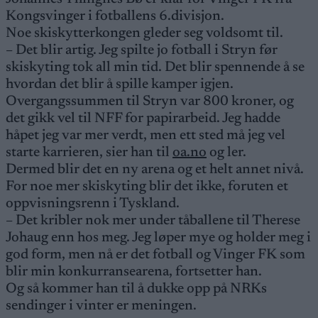
Kongsvinger i fotballens 6.divisjon.
Noe skiskytterkongen gleder seg voldsomt til.
– Det blir artig. Jeg spilte jo fotball i Stryn før
skiskyting tok all min tid. Det blir spennende å se
hvordan det blir å spille kamper igjen.
Overgangssummen til Stryn var 800 kroner, og
det gikk vel til NFF for papirarbeid. Jeg hadde
håpet jeg var mer verdt, men ett sted må jeg vel
starte karrieren, sier han til
oa.no
og ler.
Dermed blir det en ny arena og et helt annet nivå.
For noe mer skiskyting blir det ikke, foruten et
oppvisningsrenn i Tyskland.
– Det kribler nok mer under tåballene til Therese
Johaug enn hos meg. Jeg løper mye og holder meg i
god form, men nå er det fotball og Vinger FK som
blir min konkurransearena, fortsetter han.
Og så kommer han til å dukke opp på NRKs
sendinger i vinter er meningen.