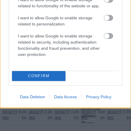
related to functionality of the website or app.
MEST LEST
I want to allow Google to enable storage
related to personalization.
I want to allow Google to enable storage
related to security, including authentication
Skal
Snapp
Vrake
Utest
–
1
2
3
4
5
functionality and fraud prevention, and other
gifte
er til
t
enges
Føler
user protection.
seg
seg
igjen:
i ti år:
meg
med
Norge
Disse
–
lurt:
tidlig
s
går
Gjens
Disse
CONFIRM
ere
gulltr
felless
peiler
går
landsl
ener
tarten
alvore
sprint
agskol
t
en for
Data Deletion
Data Access
Privacy Policy
lega...
Norge
01.0
22.0
18.0
20.0
12.0
SKISKYT
8.20
SKISKYT
2.20
SKISKYT
2.20
SKISKYT
7.20
SKISKYT
2.20
ING
26
ING
26
ING
26
ING
26
ING
26