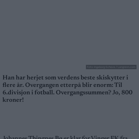
Foto: Ingeborg Scheve / Langrenn.com
Han har herjet som verdens beste skiskytter i
flere år. Overgangen etterpå blir enorm: Til
6.divisjon i fotball. Overgangssummen? Jo, 800
kroner!
Johannes Thingnes Bø er klar for Vinger FK fra