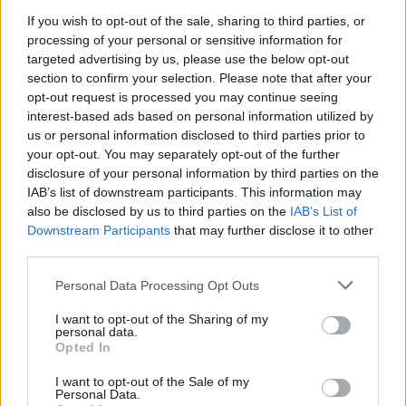
If you wish to opt-out of the sale, sharing to third parties, or
processing of your personal or sensitive information for
Søndag 3. desember
targeted advertising by us, please use the below opt-out
14:00: Jaktstart 12.5km, kvinner
section to confirm your selection. Please note that after your
16:00: Jaktstart 15km, menn
opt-out request is processed you may continue seeing
Startlister og detaljer
interest-based ads based on personal information utilized by
us or personal information disclosed to third parties prior to
your opt-out. You may separately opt-out of the further
—
disclosure of your personal information by third parties on the
IAB’s list of downstream participants. This information may
also be disclosed by us to third parties on the
IAB’s List of
FAKTA: IBU-Cup, Kontiolahti
Downstream Participants
that may further disclose it to other
Hvem:
Uttatte eliteløpere
third parties.
Hva:
IBU-Cup skiskyting
Hvor:
Kontiolahti, Finland
Please note that this website/app uses one or more Google
Personal Data Processing Opt Outs
Når:
30. november til 3. desember
services and may gather and store information including but
not limited to your visit or usage behaviour. You may click to
I want to opt-out of the Sharing of my
personal data.
grant or deny consent to Google and its third-party tags to
Opted In
Program
use your data for below specified purposes in below Google
Torsdag 30. november
consent section.
I want to opt-out of the Sale of my
10:45: 15km normaldistanse, kvinner
Personal Data.