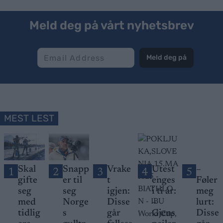
Meld deg på vårt nyhetsbrev
Meld deg på
MEST LEST
Skal
Snapp
Vrake
Utest
–
1
2
3
4
5
gifte
er til
t
enges
Føler
seg
seg
igjen:
i ti år:
meg
med
Norge
Disse
–
lurt:
tidlig
s
går
Gjens
Disse