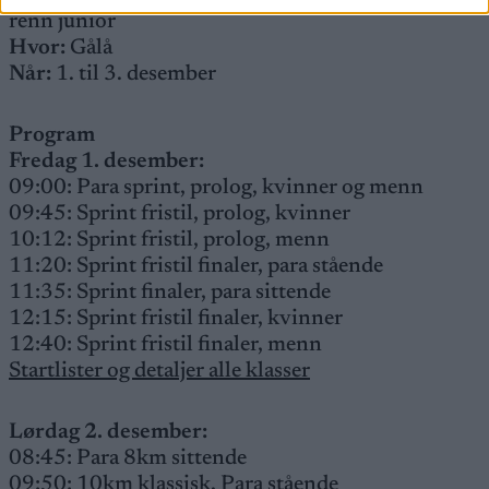
renn junior
Hvor:
Gålå
Når:
1. til 3. desember
Program
Fredag 1. desember:
09:00: Para sprint, prolog, kvinner og menn
09:45: Sprint fristil, prolog, kvinner
10:12: Sprint fristil, prolog, menn
11:20: Sprint fristil finaler, para stående
11:35: Sprint finaler, para sittende
12:15: Sprint fristil finaler, kvinner
12:40: Sprint fristil finaler, menn
Startlister og detaljer alle klasser
Lørdag 2. desember:
08:45: Para 8km sittende
09:50: 10km klassisk, Para stående