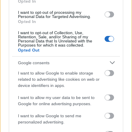
Opted In
14:30: 20km normaldistanse, menn
I want to opt-out of processing my
Personal Data for Targeted Advertising.
Lørdag 2. desember
Opted In
11:00: Sprint 7.5km, kvinner
I want to opt-out of Collection, Use,
14:30: Sprint 10km, menn
Retention, Sale, and/or Sharing of my
Personal Data that Is Unrelated with the
Purposes for which it was collected.
Søndag 3. desember
Opted Out
11:00: Blandet stafett 4x6km, kvinner og menn
Google consents
14:00: Parstafett, kvinner og menn
I want to allow Google to enable storage
related to advertising like cookies on web or
—
device identifiers in apps.
FAKTA: Verdenscup Gällivare
I want to allow my user data to be sent to
Google for online advertising purposes.
Hvem:
Uttatte eliteløpere.
Dette er Norges tropp
Hva:
Verdenscup langrenn
I want to allow Google to send me
Hvor:
Gällivare, Sverige
personalized advertising.
Når:
2. til 3. desember, 2023