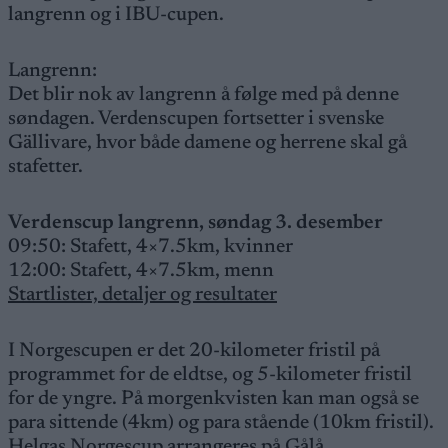
langrenn og i IBU-cupen.
Langrenn:
Det blir nok av langrenn å følge med på denne
søndagen. Verdenscupen fortsetter i svenske
Gällivare, hvor både damene og herrene skal gå
stafetter.
Verdenscup langrenn, søndag 3. desember
09:50: Stafett, 4×7.5km, kvinner
12:00: Stafett, 4×7.5km, menn
Startlister, detaljer og resultater
I Norgescupen er det 20-kilometer fristil på
programmet for de eldtse, og 5-kilometer fristil
for de yngre. På morgenkvisten kan man også se
para sittende (4km) og para stående (10km fristil).
Helgas Norgescup arrangeres på Gålå.