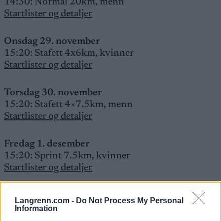
14:30: Normal 20km, menn
Startlister og detaljer
Onsdag 29. november
15:20: Stafett 4x6km, kvinner
Startlister og detaljer
Torsdag 30. november
15:20: Stafett 4×7.5km, menn
Startlister og detaljer
Fredag 1. desember
15:20: Sprint 7.5km, kvinner
Startlister og detaljer
Lørdag 2. desember
Langrenn.com -
Do Not Process My Personal
14:45: 10km sprint, menn
Information
Startlister og detaljer