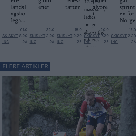
ere
gulltr
felless
peiler
går
landsl
ener
tarten
alvore
sprint
agskol
t
en for
lega...
Norge
01.0
22.0
18.0
20.0
12.0
SKISKYT
8.20
SKISKYT
2.20
SKISKYT
2.20
SKISKYT
7.20
SKISKYT
2.20
ING
26
ING
26
ING
26
ING
26
ING
26
FLERE ARTIKLER