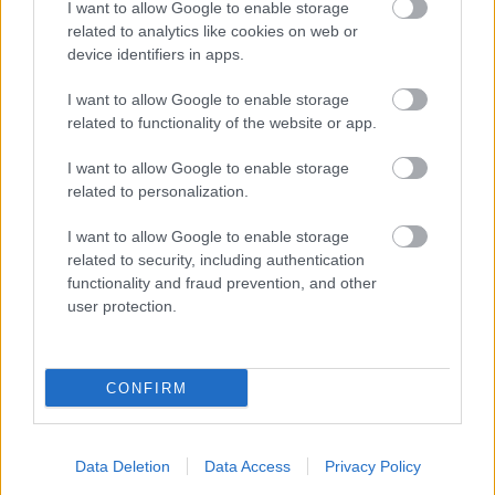
I want to allow Google to enable storage
related to analytics like cookies on web or
Program
device identifiers in apps.
Lørdag 2. desember
09:45: 10 km fristil, kvinner
I want to allow Google to enable storage
12:00: 10 km fristil, menn
related to functionality of the website or app.
Startlister, detaljer og resultater
I want to allow Google to enable storage
related to personalization.
Søndag 3. desember
09:50: Stafett, 4×7.5km, kvinner
I want to allow Google to enable storage
12:00: Stafett, 4×7.5km, menn
related to security, including authentication
functionality and fraud prevention, and other
Startlister, detaljer og resultater
user protection.
—
CONFIRM
FAKTA: Norgescup og U23-NM langrenn
Hvem:
Senior og junior kvinner og menn, Para
senior og junior kvinner og menn
Data Deletion
Data Access
Privacy Policy
Hva:
Norgescup langrenn senior, U23-NM, FIS-