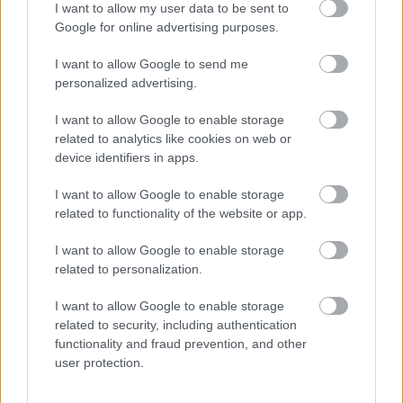
I want to allow my user data to be sent to
2.5km), menn
Google for online advertising purposes.
12:30 – Sjusjøen: Fellesstart 40+40 (5 x 2.5km),
kvinner
I want to allow Google to send me
personalized advertising.
14:15 – Sjusjøen: Fellesstart Heat A (5 x 3km),
menn
I want to allow Google to enable storage
Se startlister og detaljer Idre
related to analytics like cookies on web or
Se startlister og detaljer Sjusjøen
device identifiers in apps.
I want to allow Google to enable storage
related to functionality of the website or app.
I want to allow Google to enable storage
Meld deg på vårt nyhetsbrev
related to personalization.
I want to allow Google to enable storage
related to security, including authentication
Meld deg på
functionality and fraud prevention, and other
user protection.