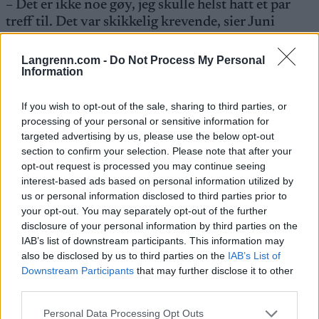
– Det er ikke noe gøy, jeg skulle helst hatt et par
treff til. Det var skikkelig krevende, sier Juni
Arnekleiv i et intervju med NRK etter målgang.
Langrenn.com -
Do Not Process My Personal
Information
Det unge talentet, Maren Hjelmeset Kirkeeide, var
det også mange som hadde forventninger til i
If you wish to opt-out of the sale, sharing to third parties, or
dagens renn. Værforholdene ble for vanskelige for
processing of your personal or sensitive information for
Kirkeeide. Hun måtte fem ganger i strafferunden.
targeted advertising by us, please use the below opt-out
section to confirm your selection. Please note that after your
opt-out request is processed you may continue seeing
Nesten hele den norske troppen var tilstede på
interest-based ads based on personal information utilized by
Sjusjøen, men Ragnhild Femsteinevik stilte ikke til
us or personal information disclosed to third parties prior to
start grunnet en positiv koronatest. Dette skriver
your opt-out. You may separately opt-out of the further
Norges Skiskytterforbund
i en pressemelding.
disclosure of your personal information by third parties on the
IAB’s list of downstream participants. This information may
also be disclosed by us to third parties on the
IAB’s List of
Skiskyttergutta går sin sprint på Sjusjøen senere i
Downstream Participants
that may further disclose it to other
dag, klokken 12.45.
third parties.
Please note that this website/app uses one or more Google
Personal Data Processing Opt Outs
Dette er det første rennet hvor det ikke er lov til å