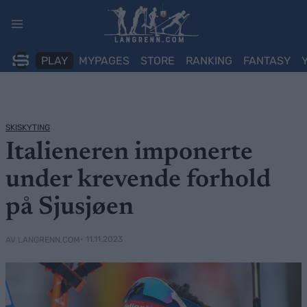
Skip
to
content
PLAY
MYPAGES
STORE
RANKING
FANTASY
SKISKYTING
Italieneren imponerte
under krevende forhold
på Sjusjøen
• 11.11.2023
AV LANGRENN.COM