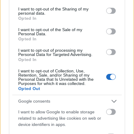
services and may gather and store information including but
gå med fluor under skia.
HER
kan du lese mer om
not limited to your visit or usage behaviour. You may click to
I want to opt-out of the Sharing of my
personal data.
hva fluorforbudet har å si for skiskytterne.
grant or deny consent to Google and its third-party tags to
Opted In
use your data for below specified purposes in below Google
consent section.
I want to opt-out of the Sale of my
Lørdag, 11. november
Personal Data.
10.00 – Idre: kortdistanse, individuell start, menn
Opted In
12.10 – Idre: kortdistanse, individuell start,
I want to opt-out of processing my
kvinner
Personal Data for Targeted Advertising.
10:15 – Sjusjøen: Sprint, kvinner
Opted In
12:45 – Sjusjøen: Sprint, menn
I want to opt-out of Collection, Use,
Se startlister og detaljer Idre
Retention, Sale, and/or Sharing of my
Personal Data that Is Unrelated with the
Se startlister og detaljer Sjusjøen
Purposes for which it was collected.
Opted Out
Søndag,
12. november
Google consents
10.00 – Idre: Sprint 10km, individuell start,
menn
I want to allow Google to enable storage
related to advertising like cookies on web or
11.50 – Idre: Sprint 7.5km, individuell start,
device identifiers in apps.
kvinner
10:45 – Sjusjøen: Fellesstart 80 Heat B (6 x