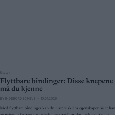
Utstyr
Flyttbare bindinger: Disse knepene
må du kjenne
BY
INGEBORG SCHEVE
10.01.2025
Med flyttbare bindinger kan du justere skiens egenskaper på et hav
av måter, ikke bare for felleski men også for skøyteski og for alle