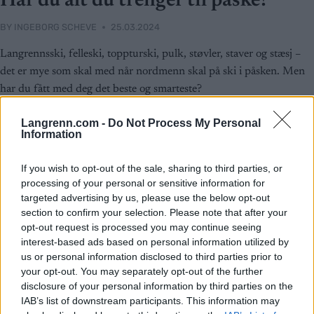
Har du alt du trenger til påske?
BY
INGEBORG SCHEVE
25.03.2024
Langrennsski, felleski, toppturski, pulk, støvler, staver og stæsj –
det er mye som skal med når nordmenn skal på ski i påsken. Men
har du fått med deg det beste og smarteste?
Langrenn.com -
Do Not Process My Personal
Information
If you wish to opt-out of the sale, sharing to third parties, or
processing of your personal or sensitive information for
targeted advertising by us, please use the below opt-out
section to confirm your selection. Please note that after your
opt-out request is processed you may continue seeing
interest-based ads based on personal information utilized by
us or personal information disclosed to third parties prior to
your opt-out. You may separately opt-out of the further
disclosure of your personal information by third parties on the
IAB’s list of downstream participants. This information may