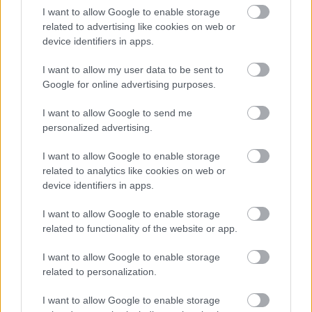
I want to allow Google to enable storage
related to advertising like cookies on web or
device identifiers in apps.
I want to allow my user data to be sent to
Google for online advertising purposes.
Langrenn Allround
|
Trening
|
Utstyr
I want to allow Google to send me
Den store skitesten 2023 – Felleski
personalized advertising.
BY
HEDDA WESTBY
15.10.2023
I want to allow Google to enable storage
related to analytics like cookies on web or
Årets store skitest er endelig her! Langrenn.com har testet både
device identifiers in apps.
felleski, stakeski og staver for at du skal kunne få en guide til hva
I want to allow Google to enable storage
som er best egnet for deg. I denne artikkelen vil du få mer
related to functionality of the website or app.
informasjon om felleski av en rekke kjente skileverandører.
I want to allow Google to enable storage
related to personalization.
I want to allow Google to enable storage