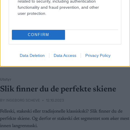
related to security, including authentication
functionality and fraud prevention, and other
user protection.
CONFIRM
Data Deletion
Data Access
Privacy Policy
Utstyr
Slik finner du de perfekte skiene
BY
INGEBORG SCHEVE
12.10.2023
Felleski, stakeski eller tradisjonelle klassiskski? Slik finner du de
perfekte skiene. Og derfor er stakeski det segmentet som øker mest
innen langrennsski.