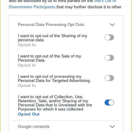
also be disclosed by us to third parties on the
IAB’s List of
Downstream Participants
that may further disclose it to other
third parties.
Utstyr
Please note that this website/app uses one or more Google
Personal Data Processing Opt Outs
Slik får du maks ut av felleskiene
services and may gather and store information including but
not limited to your visit or usage behaviour. You may click to
I want to opt-out of the Sharing of my
personal data.
BY
INGEBORG SCHEVE
21.03.2024
grant or deny consent to Google and its third-party tags to
Opted In
use your data for below specified purposes in below Google
Klar for påske? Slik unngår du lugging og «is i rubben», optimerer
consent section.
I want to opt-out of the Sale of my
Personal Data.
gliden og felleskienes levetid.
Opted In
I want to opt-out of processing my
Personal Data for Targeted Advertising.
Opted In
I want to opt-out of Collection, Use,
Retention, Sale, and/or Sharing of my
Personal Data that Is Unrelated with the
Purposes for which it was collected.
Opted Out
Google consents