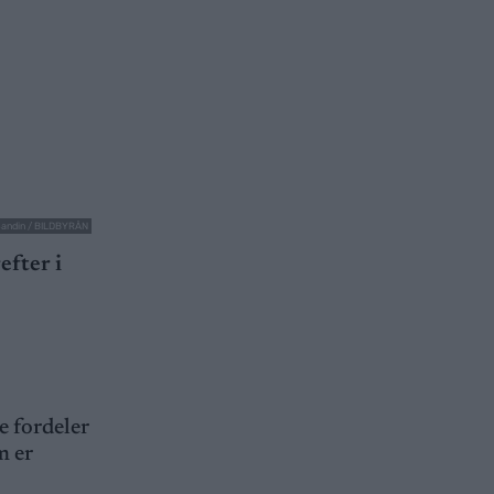
 Sandin / BILDBYRÅN
efter i
e fordeler
m er