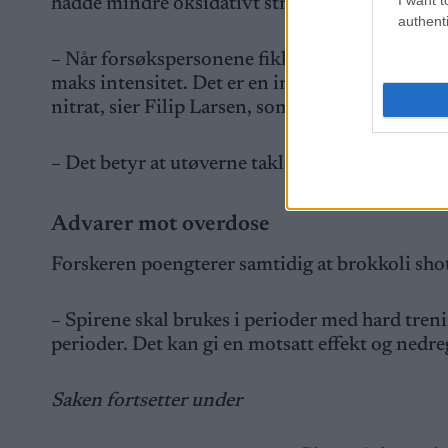
hadde mindre oksidativt stress i musklene. Effe
authenti
– Når forsøkspersonene fikk brokkolispirer tålt
maks intensitet. Det er en imponerende effek
nitrat, sier Filip Larsen, som er en av forskern
– Det betyr at utøverne takler hard trening bedr
Advarer mot overdose
Forskeren poengterer samtidig at brokkoli shot
– Spirene skal brukes i perioder med hard tren
perioder. Det kan gi en motsatt effekt og nedr
Saken fortsetter under