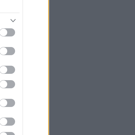
rne to
n andre
vnen og