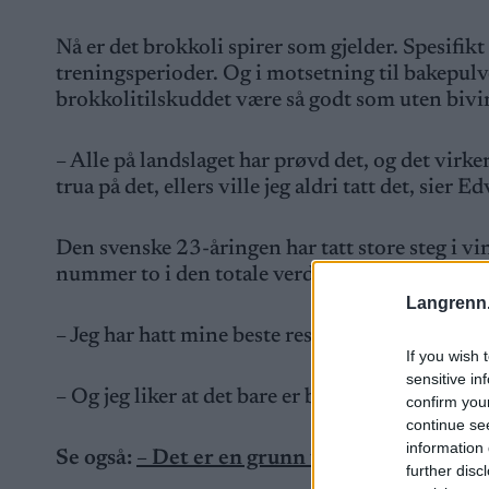
Nå er det brokkoli spirer som gjelder. Spesifik
treningsperioder. Og i motsetning til bakepulv
brokkolitilskuddet være så godt som uten bivi
– Alle på landslaget har prøvd det, og det virker
trua på det, ellers ville jeg aldri tatt det, sier 
Den svenske 23-åringen har tatt store steg i 
nummer to i den totale verdenscupen, like ba
Langrenn
– Jeg har hatt mine beste resultater når jeg har 
If you wish 
sensitive in
– Og jeg liker at det bare er brokkoli, ikke noe 
confirm you
continue se
information 
Se også:
– Det er en grunn til at det kastes 
further disc