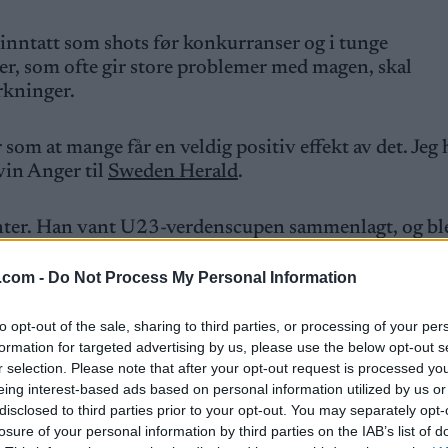
t inntatt som shots før konkurranser og i tunge
er, som ofte gir store problemer med magen, skal
rkninger.
 som at mange får en veldig positiv effekt av det. Jeg 
Edvin Anger til
Sweden Herald
.
vinter. Han vant U23-verdenscupen sammenlagt, og bl
k Johannes Høsflot Klæbo.
.com -
Do Not Process My Personal Information
tatt brokkoli, sier Anger.
to opt-out of the sale, sharing to third parties, or processing of your per
formation for targeted advertising by us, please use the below opt-out s
verre enn det, legger han til.
r selection. Please note that after your opt-out request is processed y
eing interest-based ads based on personal information utilized by us or
disclosed to third parties prior to your opt-out. You may separately opt-
opp mye mer etter skirenn nå
losure of your personal information by third parties on the IAB’s list of