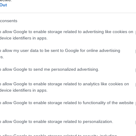
llegg fikk han med seg bronse fra VM-stafetten.
Out
consents
g med det
o allow Google to enable storage related to advertising like cookies on
evice identifiers in apps.
o allow my user data to be sent to Google for online advertising
akta som viser at at brokkolitilskudd kan forbedre
s.
to allow Google to send me personalized advertising.
och idrottshögskolan i Sverige sammenliknet forske
o allow Google to enable storage related to analytics like cookies on
evice identifiers in apps.
o allow Google to enable storage related to functionality of the website
50 gram brokkolispirer før harde intervalløkter, de
o allow Google to enable storage related to personalization.
udd hadde lavere laktatnivåer, forbedret prestasjonse
o allow Google to enable storage related to security, including