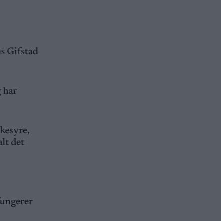
s Gifstad
g har
lkesyre,
alt det
 fungerer