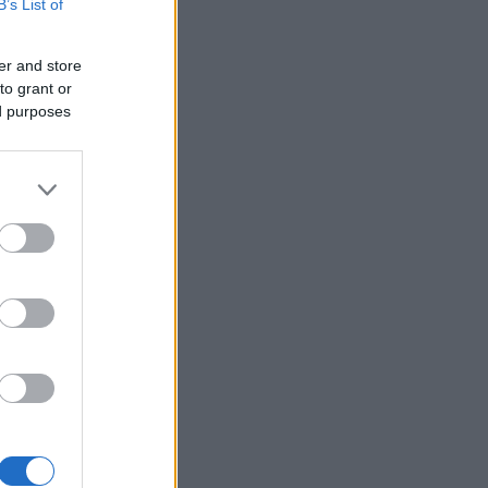
B’s List of
er and store
to grant or
ed purposes
arklund /
kkoli
 beste