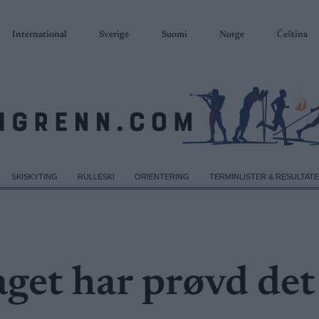
International
Sverige
Suomi
Norge
Čeština
SKISKYTING
RULLESKI
ORIENTERING
TERMINLISTER & RESULTAT
aget har prøvd det