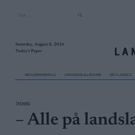
Skip
to
Søk
content
etter:
Saturday, August 8, 2026
Today's Paper
MEDLEMSINNHOLD
LANGRENN ALLROUND
SKI CLASSICS
TRENING
– Alle på landsl