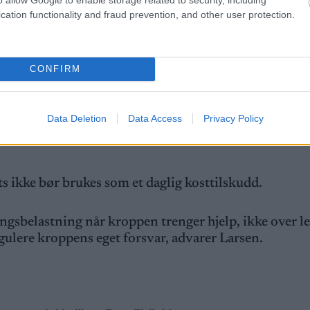
kten skal være vesentlig større enn ved koffein og ni
cation functionality and fraud prevention, and other user protection.
e de treningen betydelig bedre. De orket også å sykle
t sammenliknet med andre vanlige tilskudd som koffe
CONFIRM
e bak studien.
e, sier Larsen.
Data Deletion
Data Access
Privacy Policy
s ikke bør brukes som et daglig kosttilskudd.
ingsbelastning når kroppen trenger hjelp, ikke over l
egulere kroppens eget forsvar, advarer Larsen.