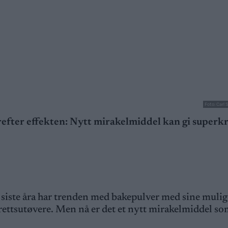
Foto: Carl
refter effekten: Nytt mirakelmiddel kan gi superkr
e siste åra har trenden med bakepulver med sine mulig
drettsutøvere. Men nå er det et nytt mirakelmiddel so