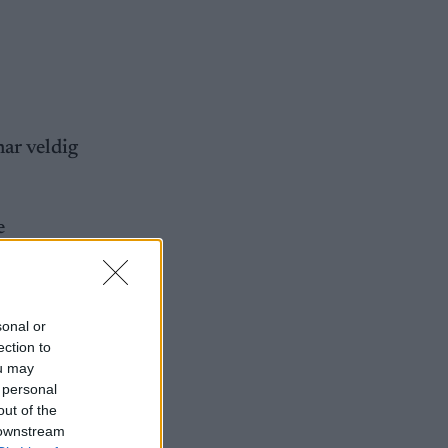
har veldig
e
sonal or
ection to
ou may
 personal
out of the
 downstream