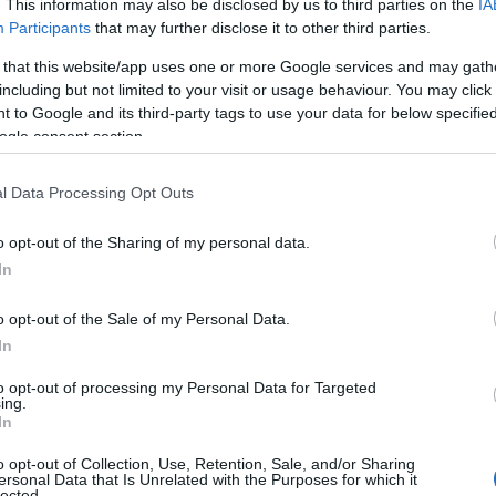
. This information may also be disclosed by us to third parties on the
IA
Participants
that may further disclose it to other third parties.
 that this website/app uses one or more Google services and may gath
including but not limited to your visit or usage behaviour. You may click 
 to Google and its third-party tags to use your data for below specifi
ogle consent section.
 i vinter, bare slått av Johannes Høsflot Klæbo. Foto: Joel M
BILDBYRÅN
l Data Processing Opt Outs
o opt-out of the Sharing of my personal data.
In
på brokkoli-shots. Han går imidlertid på mer enn
trenden.
o opt-out of the Sale of my Personal Data.
In
er meg til forskningsbevis. Og det du ser, er at det (bro
ier Poromaa.
to opt-out of processing my Personal Data for Targeted
ing.
In
d to store milepæler: I midten av januar tok William
o opt-out of Collection, Use, Retention, Sale, and/or Sharing
ok sølv på femmila under VM i Trondheim. Det er hans
ersonal Data that Is Unrelated with the Purposes for which it
lected.