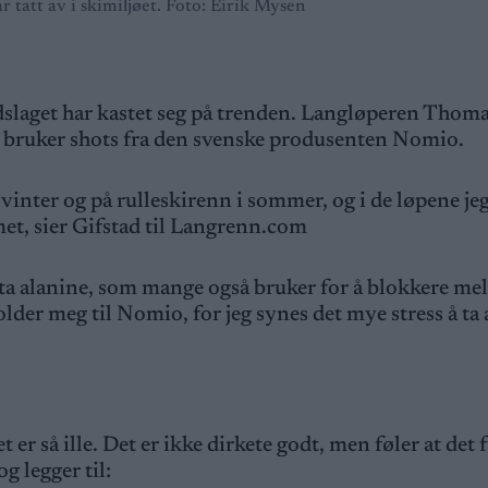
r tatt av i skimiljøet. Foto: Eirik Mysen
dslaget har kastet seg på trenden. Langløperen Thoma
og bruker shots fra den svenske produsenten Nomio.
vinter og på rulleskirenn i sommer, og i de løpene je
emet, sier Gifstad til Langrenn.com
beta alanine, som mange også bruker for å blokkere me
holder meg til Nomio, for jeg synes det mye stress å ta 
 er så ille. Det er ikke dirkete godt, men føler at det
og legger til: