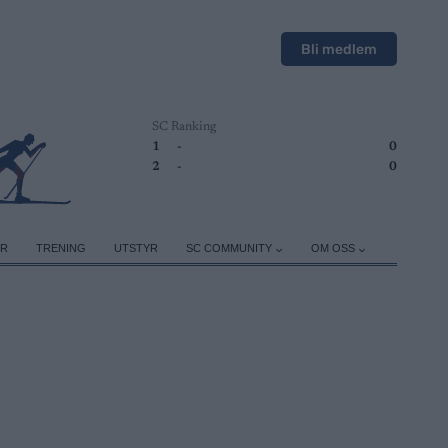
Bli medlem
SC Ranking
1
-
0
2
-
0
ER
TRENING
UTSTYR
SC COMMUNITY
OM OSS