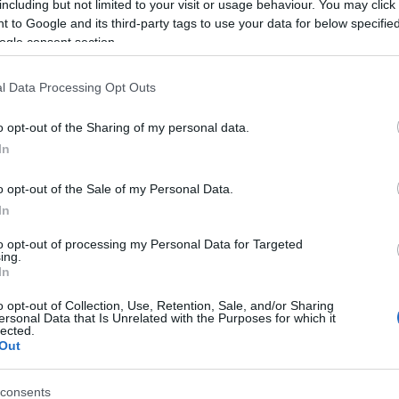
Høy (85-95% av maks puls)
including but not limited to your visit or usage behaviour. You may click 
 to Google and its third-party tags to use your data for below specifi
Motbakke
ogle consent section.
Oppvarming / Intervaller / Nedtrapping
l Data Processing Opt Outs
o opt-out of the Sharing of my personal data.
In
 maksimale oksygenopptaks (VO2max). Intervallene
o opt-out of the Sale of my Personal Data.
 mest effektive øktene for å heve den aerobe kapasite
In
to opt-out of processing my Personal Data for Targeted
ing.
In
o opt-out of Collection, Use, Retention, Sale, and/or Sharing
ersonal Data that Is Unrelated with the Purposes for which it
lected.
Out
consents