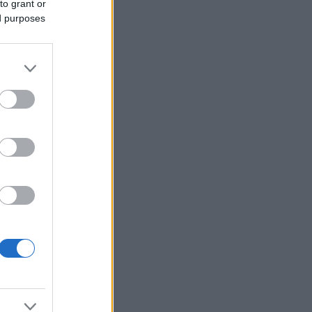
to grant or
ed purposes
ten.