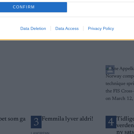
CONFIRM
etsbrev
Data Deletion
Data Access
Privacy Policy
pet som ga
Femmila lyver aldri!
Tidlig
3
4
verden
ny sats
LANGRENN