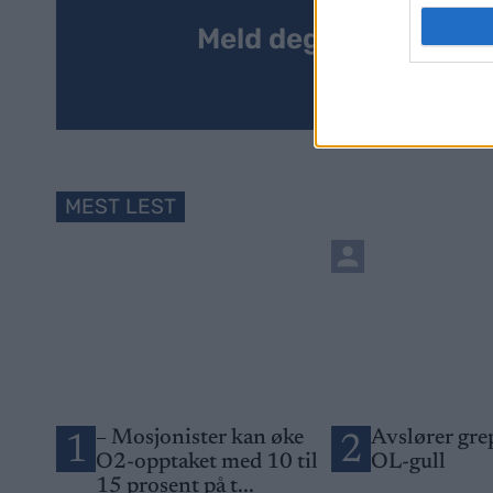
Meld deg på vårt nyh
MEST LEST
– Mosjonister kan øke
Avslører gre
1
2
O2-opptaket med 10 til
OL-gull
15 prosent på t...