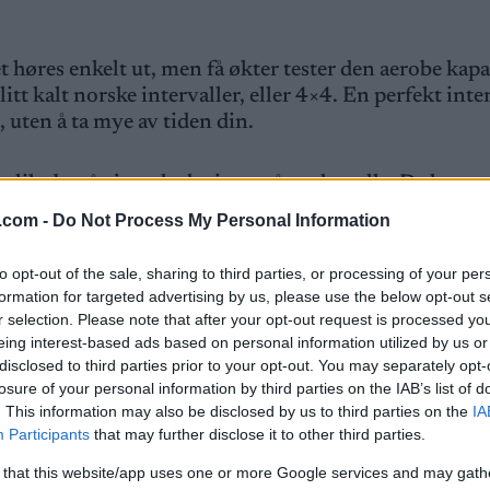
et høres enkelt ut, men få økter tester den aerobe kapa
tt kalt norske intervaller, eller 4×4. En perfekt inte
uten å ta mye av tiden din.
r like bra å gjøre de det inne på tredemølle. Da kan ma
.com -
Do Not Process My Personal Information
e for time
to opt-out of the sale, sharing to third parties, or processing of your per
formation for targeted advertising by us, please use the below opt-out s
r selection. Please note that after your opt-out request is processed y
eing interest-based ads based on personal information utilized by us or
disclosed to third parties prior to your opt-out. You may separately opt-
losure of your personal information by third parties on the IAB’s list of
Intervaller
. This information may also be disclosed by us to third parties on the
IA
Participants
that may further disclose it to other third parties.
45-60 minutter
 that this website/app uses one or more Google services and may gath