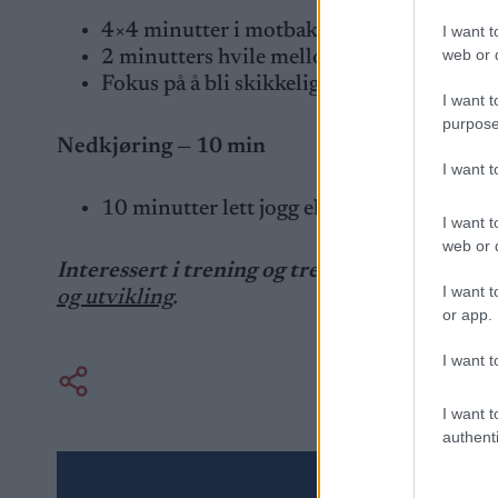
4×4 minutter i motbakke
I want t
web or d
2 minutters hvile mellom dragene
Fokus på å bli skikkelig sliten
I want t
purpose
Nedkjøring — 10 min
I want 
10 minutter lett jogg eller gange
I want t
web or d
Interessert i trening og treningstrender?
Her
I want t
og utvikling
.
or app.
I want t
I want t
authenti