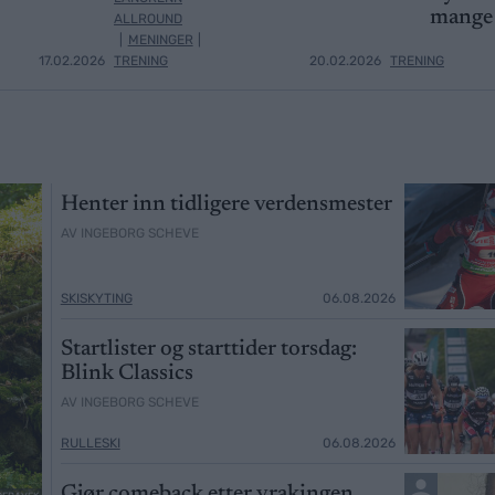
mange 
ALLROUND
|
MENINGER
|
17.02.2026
TRENING
20.02.2026
TRENING
Henter inn tidligere verdensmester
AV INGEBORG SCHEVE
SKISKYTING
06.08.2026
Startlister og starttider torsdag:
Blink Classics
AV INGEBORG SCHEVE
RULLESKI
06.08.2026
Gjør comeback etter vrakingen