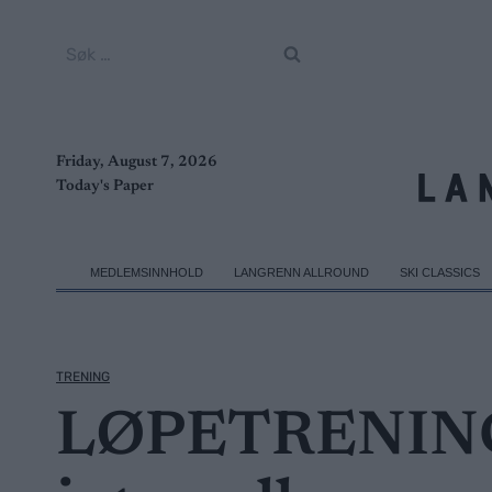
Skip
to
Søk
content
etter:
Friday, August 7, 2026
Today's Paper
MEDLEMSINNHOLD
LANGRENN ALLROUND
SKI CLASSICS
TRENING
LØPETRENING: