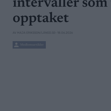
intervaller som
opptaket
• 18.06.2026
AV MAJA ERIKSSON/LÄNGD.SE
Medlemsartikler