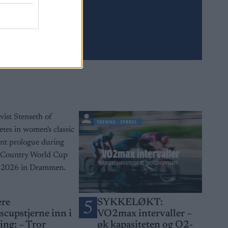
Meld deg på
ere
SYKKELØKT:
5
scupstjerne inn i
VO2max intervaller –
ing: – Tror
øk kapasiteten og O2-