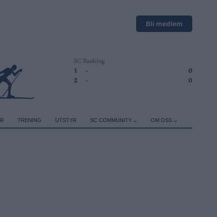
Bli medlem
SC Ranking
1
-
0
2
-
0
ER
TRENING
UTSTYR
SC COMMUNITY
OM OSS