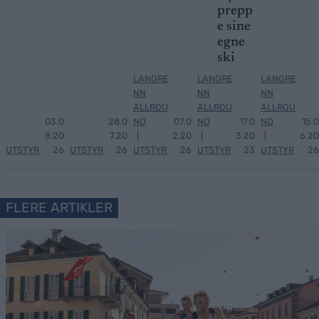
prepp
e sine
egne
ski
LANGRE
LANGRE
LANGRE
NN
NN
NN
ALLROU
ALLROU
ALLROU
03.0
28.0
ND
07.0
ND
17.0
ND
15.0
8.20
7.20
|
2.20
|
3.20
|
6.20
UTSTYR
26
UTSTYR
26
UTSTYR
26
UTSTYR
23
UTSTYR
26
FLERE ARTIKLER