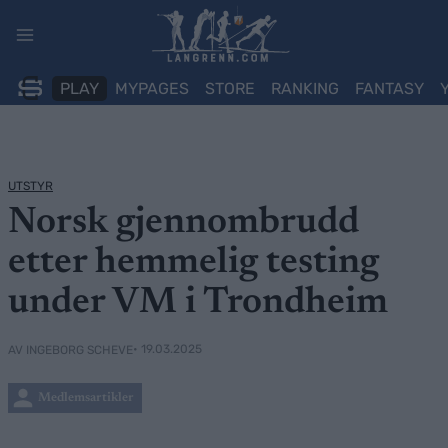
Skip
to
content
PLAY
MYPAGES
STORE
RANKING
FANTASY
UTSTYR
Norsk gjennombrudd
etter hemmelig testing
under VM i Trondheim
• 19.03.2025
AV INGEBORG SCHEVE
Medlemsartikler