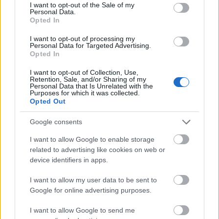
consent section.
I want to opt-out of the Sale of my
brukes til å lage andre produkter man til nå har fått
Personal Data.
Opted In
fra petroleumsindustroen, inkludert vokser som
kan brukes til skismøring.
I want to opt-out of processing my
Personal Data for Targeted Advertising.
Opted In
CO2 er en drivhusgass som bidrar til global
oppvarming og klimaendringer. Når man fjerner
I want to opt-out of Collection, Use,
Retention, Sale, and/or Sharing of my
CO2 fra lufta, så er man med på å redusere utslipp
Personal Data that Is Unrelated with the
Purposes for which it was collected.
som fører til drivhuseffekten. Når man i tillegg
Opted Out
kan bruke 100 prosent fornybar energi til å lage
produkter som verden trenger og man nå
Google consents
framstiller på måter som setter store
I want to allow Google to enable storage
klimaavtrykk, er man i ferd med å gjøre et stort
related to advertising like cookies on web or
byks inn i det grønne skiftet.
device identifiers in apps.
I want to allow my user data to be sent to
I den sammenheng er skismøring selvsagt en liten
Google for online advertising purposes.
aktør, men alle er en del av næringskjeden,
poengterer Gløgård.
I want to allow Google to send me