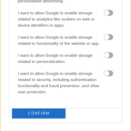
personalized advertising.
– Slik sett kan du si at vi bruker
I want to allow Google to enable storage
overskuddsproduktet deres til å lage helt
related to analytics like cookies on web or
klimanøytral skismøring, sier Gløgård, som
device identifiers in apps.
understreker at global oppvarming definitivt er en
trussel for framtida til skisporten.
I want to allow Google to enable storage
related to functionality of the website or app.
Se også:
Swix jubler over fluorforbudet
I want to allow Google to enable storage
related to personalization.
Saken fortsetter under
I want to allow Google to enable storage
related to security, including authentication
functionality and fraud prevention, and other
Illustrasjon: Nordic Electrofuel
user protection.
Basert på naturens prinsipper
CONFIRM
Bjørn Bringedal i
Nordic Electrofuel
forklarer at
PtL-teknologien som brukes for å produsere eFuel