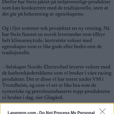
Derfor har Swix jaktet på miljøvennlige produkter
som kan konkurrere med de tradisjonelle, uten at
det går på bekostning av egenskapene.
Og i fjor sommer tok prosjektet en ny retning. Nå
har Swix funnet en norsk leverandør som tilbyr
helt klimanøytrale, kortreiste vokser med
egenskaper som er like gode eller bedre enn de
tradisjonelle.
– Selskapet Nordic Electrofuel leverer vokser med
de karbonkjederekkene som vi bruker i våre racing
produkter. Det er disse vi har testet under VM i
Trondheim, og som vi ser er like bra som de
syntetiske og petroleumsbaserte topp-produktene
vi bruker i dag, sier Gløgård.
Se også:
Langrenn.com -
Do Not Process My Personal