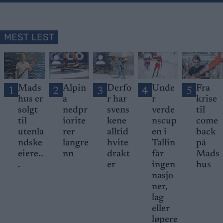
MEST LEST
Mads
Alpin
Derfo
Unde
Fra
1
2
3
4
5
hus er
a
r har
r
krise
solgt
nedpr
svens
verde
til
til
iorite
kene
nscup
come
utenla
rer
alltid
en i
back
ndske
langre
hvite
Tallin
på
eiere..
nn
drakt
får
Mads
.
er
ingen
hus
nasjo
ner,
lag
eller
løpere