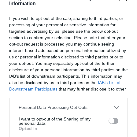
Information
Utviklingssjefen på Swix: – Å finne opp nye
skismøringer føles vel så meningsfylt som det
If you wish to opt-out of the sale, sharing to third parties, or
jeg drev med i legemiddelindustrien
processing of your personal or sensitive information for
targeted advertising by us, please use the below opt-out
Saken fortsetter under
section to confirm your selection. Please note that after your
opt-out request is processed you may continue seeing
interest-based ads based on personal information utilized by
Christian Gløgård. Foto: Swix
us or personal information disclosed to third parties prior to
your opt-out. You may separately opt-out of the further
disclosure of your personal information by third parties on the
Helt klimanøytralt, og vinn/vinn/vinn
IAB’s list of downstream participants. This information may
Det norske firmaet bruker såkalt PTL-teknologi
also be disclosed by us to third parties on the
IAB’s List of
(Power to Liquid). De tar CO2 fra utslippspunkter
Downstream Participants
that may further disclose it to other
third parties.
eller fra lufta og bruker 100 prosent fornybar
elektrisitet for å lage miljøvennlige og
Please note that this website/app uses one or more Google
Personal Data Processing Opt Outs
klimanøytrale «e-fuels». Disse skal først og fremst
services and may gather and store information including but
erstatte vanlig flybensin og fossilt drivstoff.
not limited to your visit or usage behaviour. You may click to
I want to opt-out of the Sharing of my
personal data.
grant or deny consent to Google and its third-party tags to
Opted In
use your data for below specified purposes in below Google
Men i den prosessen får de også stoffer som kan