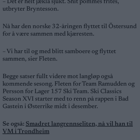
– Det er helt jækla sjukt. Shit pommes frites,
utbryter Bryntesson.
Nå har den norske 32-åringen flyttet til Östersund
for å være sammen med kjæresten.
– Vi har til og med blitt samboere og flyttet
sammen, sier Fleten.
Begge satser fullt videre mot langløp også
kommende sesong. Fleten for Team Ramudden og
Persson for Lager 157 Ski Team. Ski Classics
Season XVI starter med to renn på rappen i Bad
Gastein i Østerrike midt i desember.
Se også:
Smadret langrennseliten, nå vil han til
VM i Trondheim