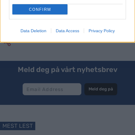
året.
CONFIRM
Registrer deg som medlem
HER
Data Deletion
Data Access
Privacy Policy
Meld deg på vårt nyhetsbrev
Meld deg på
MEST LEST