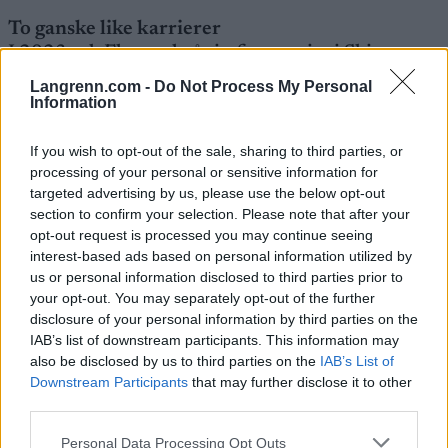
To ganske like karrierer
I 2023 tok Fleten altså sin første seier i Ski
Classics, da hun vant Vasaloppet. I vinter vant hun
Langrenn.com -
Do Not Process My Personal
åtte av de 14 Ski Classics-løpene hun deltok i, var
Information
på pallen i samtlige renn hun stilte opp på, og vant
langløpsserien sammenlagt med over 500 poengs
If you wish to opt-out of the sale, sharing to third parties, or
margin til neste løper.
processing of your personal or sensitive information for
targeted advertising by us, please use the below opt-out
section to confirm your selection. Please note that after your
Se også:
Er hun Ski Classics svar på Therese
opt-out request is processed you may continue seeing
Johaug?
interest-based ads based on personal information utilized by
us or personal information disclosed to third parties prior to
your opt-out. You may separately opt-out of the further
Det er nesten nøyaktig det samme som skjedde for
disclosure of your personal information by third parties on the
Persson året før: Han vant Vasaloppet og
IAB’s list of downstream participants. This information may
ytterligere åtte av de totalt 14 langløpene i Ski
also be disclosed by us to third parties on the
IAB’s List of
Classics vinteren 2022/23. Han var da også den
Downstream Participants
that may further disclose it to other
første svensken til å vinne Vasaloppet på 11 år, og
third parties.
han vant langløpsserien sammenlagt med
nesten
Please note that this website/app uses one or more Google
Personal Data Processing Opt Outs