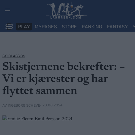
Skip
to
content
PLAY
MYPAGES
STORE
RANKING
FANTASY
SKI CLASSICS
Skistjernene bekrefter: –
Vi er kjærester og har
flyttet sammen
• 28.08.2024
AV INGEBORG SCHEVE