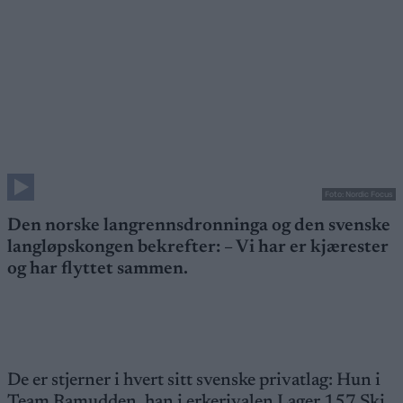
Foto: Nordic Focus
Den norske langrennsdronninga og den svenske
langløpskongen bekrefter: – Vi har er kjærester
og har flyttet sammen.
De er stjerner i hvert sitt svenske privatlag: Hun i
Team Ramudden, han i erkerivalen Lager 157 Ski