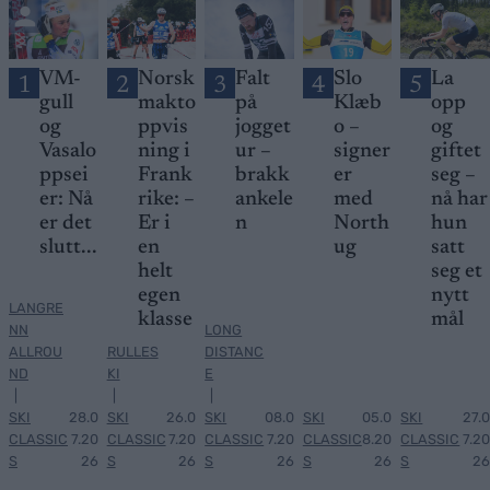
VM-
Norsk
Falt
Slo
La
1
2
3
4
5
gull
makto
på
Klæb
opp
og
ppvis
jogget
o –
og
Vasalo
ning i
ur –
signer
giftet
ppsei
Frank
brakk
er
seg –
er: Nå
rike: –
ankele
med
nå har
er det
Er i
n
North
hun
slutt...
en
ug
satt
helt
seg et
egen
nytt
LANGRE
klasse
mål
NN
LONG
ALLROU
RULLES
DISTANC
ND
KI
E
|
|
|
SKI
28.0
SKI
26.0
SKI
08.0
SKI
05.0
SKI
27.0
CLASSIC
7.20
CLASSIC
7.20
CLASSIC
7.20
CLASSIC
8.20
CLASSIC
7.20
S
26
S
26
S
26
S
26
S
26