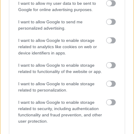
I want to allow my user data to be sent to
Google for online advertising purposes.
I want to allow Google to send me
personalized advertising.
I want to allow Google to enable storage
related to analytics like cookies on web or
device identifiers in apps.
For løpende oppdateringer og detaljert
I want to allow Google to enable storage
informasjon om Ski Classics Pro Tour, gå
related to functionality of the website or app.
til
skiclassics.com
.
I want to allow Google to enable storage
related to personalization.
Alle medlemmer av Langrenn.com har full tilgang
til alt innhold på nettsiden, samt direktesendinger
I want to allow Google to enable storage
fra alle Ski Classics Pro Tour-eventer med engelske
related to security, including authentication
kommentarer på strømmekanalen
SC Play
. Og
functionality and fraud prevention, and other
user protection.
som medlem av ett av verdens ledende XC-
skimiljøer, vil du få en rekke eksklusive tilbud hele