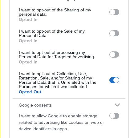
800 poengs margin
til Andreas Nygaard på
services and may gather and store information including but
andreplass.
not limited to your visit or usage behaviour. You may click to
I want to opt-out of the Sharing of my
personal data.
grant or deny consent to Google and its third-party tags to
Opted In
use your data for below specified purposes in below Google
Se video intervju med Emil Persson
(Saken
consent section.
I want to opt-out of the Sale of my
fortsetter under)
Personal Data.
Opted In
I want to opt-out of processing my
Personal Data for Targeted Advertising.
Opted In
Les også:
Så mye tjente Ski Classics-stjernene i
I want to opt-out of Collection, Use,
premiepenger
Retention, Sale, and/or Sharing of my
Personal Data that Is Unrelated with the
Purposes for which it was collected.
Opted Out
Se alt om Ski Classics Season XVI med
presentasjon av alle løpene:
Google consents
I want to allow Google to enable storage
related to advertising like cookies on web or
device identifiers in apps.