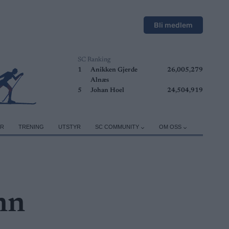
Bli medlem
SC Ranking
1
Anikken Gjerde
26,005,279
Alnæs
5
Johan Hoel
24,504,919
ER
TRENING
UTSTYR
SC COMMUNITY
OM OSS
nn