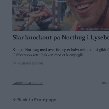
Foto: Ingeborg Scheve/ Lang
Slår knockout på Northug i Lyseb
Knuste Northug med over fire og et halvt minutt – så gikk C
Halfvarsson rett i bakken med et kjempeglis.
AV INGEBORG SCHEVE
LANGRENN ALLROUND
05.0
Back to Frontpage