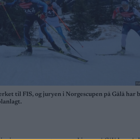
Fo
ket til FIS, og juryen i Norgescupen på Gålå har b
lanlagt.