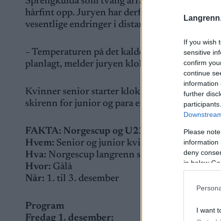
Sprengkulda som tvang arrangøren til å avlyse
hårfint opp. Juryen har derfor besluttet at sø
Langrenn
vesentlige endringer i distanser og starttider.
If you wish 
– Temperaturen på det kaldeste punktet i løyp
sensitive in
confirm you
planlagt, melder juryen klokka 10:45.
continue se
information 
Kvinner senior starter klokka 11:10. Menn seni
further disc
skirenn for junior og para er avlyst.
participants
Downstream 
FAKTA: Norgescup og U23-NM langrenn
Please note
information 
Hvem:
Senior og junior kvinner og menn, Par
deny consent
Hva:
Norgescup langrenn senior, U23-NM, FI
in below Go
Hvor:
Gålå
Når:
1. til 3. desember
Persona
Program
I want t
Fredag 1. desember: