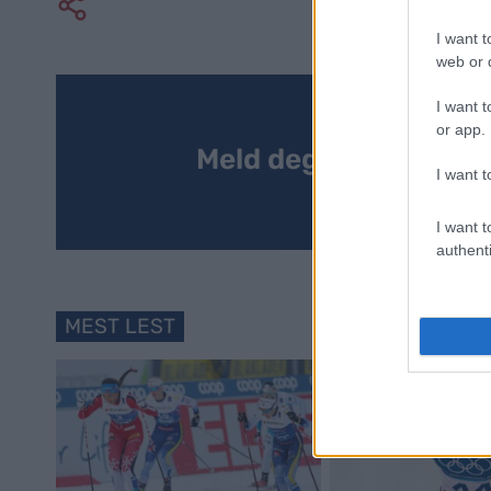
I want t
web or d
I want t
or app.
Meld deg på vårt nyh
I want t
I want t
authenti
MEST LEST