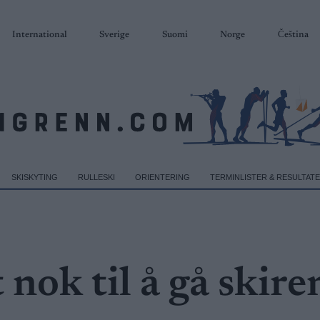
International
Sverige
Suomi
Norge
Čeština
SKISKYTING
RULLESKI
ORIENTERING
TERMINLISTER & RESULTAT
 nok til å gå skire