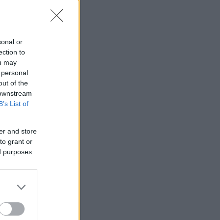
luppet
med
sonal or
m
ection to
ou may
 personal
out of the
il. Alle
 downstream
B’s List of
er and store
to grant or
ed purposes