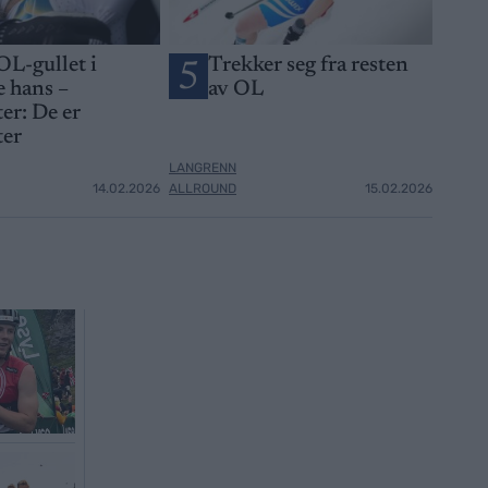
OL-gullet i
Trekker seg fra resten
5
 hans –
av OL
er: De er
ter
LANGRENN
14.02.2026
ALLROUND
15.02.2026