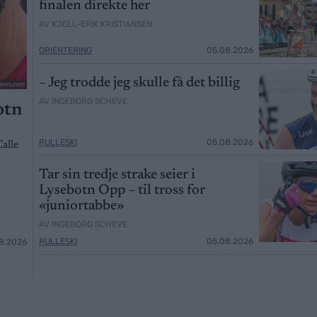
finalen direkte her
AV KJELL-ERIK KRISTIANSEN
ORIENTERING
05.08.2026
– Jeg trodde jeg skulle få det billig
renn.com
AV INGEBORG SCHEVE
otn
RULLESKI
05.08.2026
alle
Tar sin tredje strake seier i
Lysebotn Opp – til tross for
«juniortabbe»
AV INGEBORG SCHEVE
RULLESKI
05.08.2026
8.2026