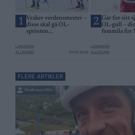
Vraker verdensmester –
Går for sitt s
1
2
disse skal gå OL-
OL-gull – di
sprinten...
femmila for
LANGRENN
LANGRENN
ALLROUND
09.02.2026
ALLROUND
FLERE ARTIKLER
Medlemsartikler