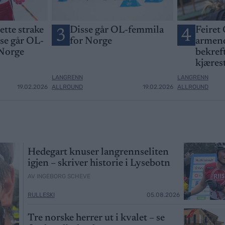
jette strake
Disse går OL-femmila
Feiret 
3
4
sse går OL-
for Norge
armene
 Norge
bekreft
kjæres
LANGRENN
LANGRENN
19.02.2026
ALLROUND
19.02.2026
ALLROUND
Hedegart knuser langrennseliten
igjen – skriver historie i Lysebotn
AV INGEBORG SCHEVE
RULLESKI
05.08.2026
Tre norske herrer ut i kvalet – se