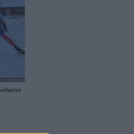
to: Synnøve Bruland
esluttet