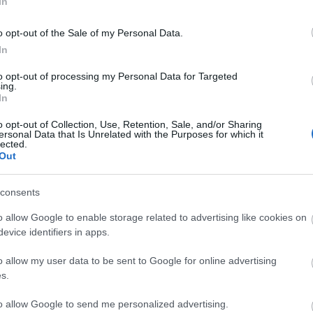
In
o opt-out of the Sale of my Personal Data.
In
to opt-out of processing my Personal Data for Targeted
ing.
In
o opt-out of Collection, Use, Retention, Sale, and/or Sharing
ersonal Data that Is Unrelated with the Purposes for which it
lected.
Out
consents
o allow Google to enable storage related to advertising like cookies on
evice identifiers in apps.
 18 år
o allow my user data to be sent to Google for online advertising
 år
s.
to allow Google to send me personalized advertising.