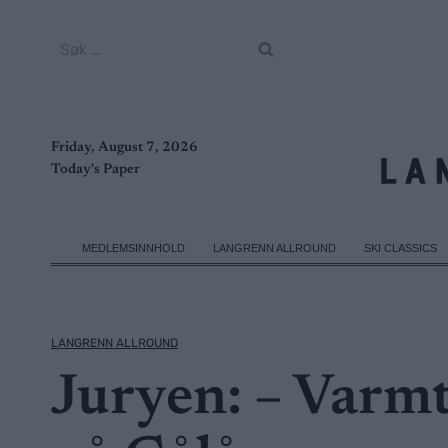
Skip
to
Søk
content
etter:
Friday, August 7, 2026
Today's Paper
MEDLEMSINNHOLD
LANGRENN ALLROUND
SKI CLASSICS
LANGRENN ALLROUND
Juryen: – Varmt