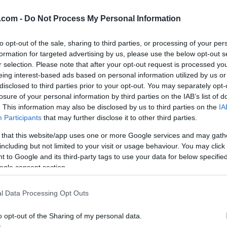
 juniorene og parautøvernes skirenn på Gålå har nå s
ndagens skirenn for senior skal gå som planlagt, men 
.com -
Do Not Process My Personal Information
to opt-out of the sale, sharing to third parties, or processing of your per
a er nå minus 17.3 grader. Seniorenes skirenn går so
formation for targeted advertising by us, please use the below opt-out s
r selection. Please note that after your opt-out request is processed y
eing interest-based ads based on personal information utilized by us or
disclosed to third parties prior to your opt-out. You may separately opt-
or starter klokka 12.10 Begge går 10 kilometer frist
losure of your personal information by third parties on the IAB’s list of
. This information may also be disclosed by us to third parties on the
IA
Participants
that may further disclose it to other third parties.
 that this website/app uses one or more Google services and may gath
including but not limited to your visit or usage behaviour. You may click 
a senior og junior kvinner og menn
 to Google and its third-party tags to use your data for below specifi
S-renn junior
ogle consent section.
l Data Processing Opt Outs
o opt-out of the Sharing of my personal data.