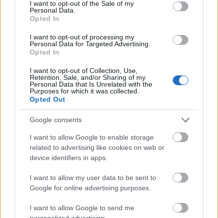
consent section.
I want to opt-out of the Sale of my
Personal Data.
Opted In
Søndag 1. desember
10:30: 20km fristil fellesstart, menn
I want to opt-out of processing my
Personal Data for Targeted Advertising.
12:25: 20km fristil fellesstart, kvinner
Opted In
Startlister, detaljer og resultater
TV: NRK
I want to opt-out of Collection, Use,
Retention, Sale, and/or Sharing of my
Personal Data that Is Unrelated with the
Purposes for which it was collected.
Alt av startlister, detaljer og resultater finner du i
Opted Out
seksjonen «
Terminlister & resultater
» på
Langrenn.com
Google consents
I want to allow Google to enable storage
Se også:
related to advertising like cookies on web or
device identifiers in apps.
Alt om ski på TV sesongen 2024-25: Hvilke
kanaler sender hva og når?
I want to allow my user data to be sent to
Google for online advertising purposes.
I want to allow Google to send me
personalized advertising.