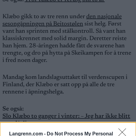
Klæbo gikk to av tre renn under
den nasjonale
sesongåpningen på Beitostølen
sist helg. Først
vant han sprinten med stålkontroll. Så vant han
klassiskrennet med solid margin. Deretter reiste
han hjem. 28-åringen hadde fått de svarene han
trengte, og dro på hytta på Skeikampen for å trene
i fred noen dager.
Mandag kom landslagsuttaket til verdenscupen i
Finland, der Klæbo er satt opp på alle de tre
rennene i åpningshelga.
Se også:
Slo Klæbo to ganger i vinter: – Jeg har ikke blitt
noe dårligere
Langrenn.com -
Do Not Process My Personal