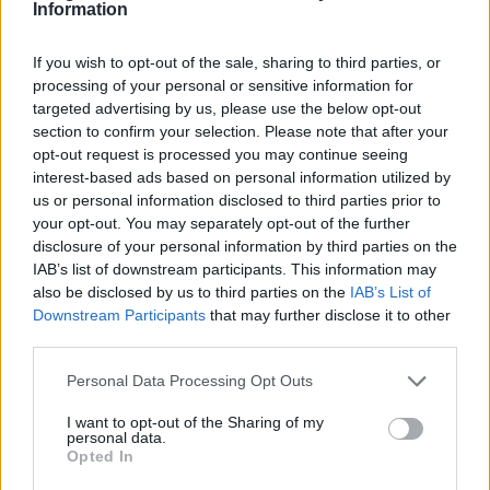
Information
FAKTA: Verdenscup Ruka
Hvem:
Uttatte eliteløpere.
Dette er Norges tropp
If you wish to opt-out of the sale, sharing to third parties, or
Hva:
Verdenscupåpning langrenn
processing of your personal or sensitive information for
Hvor:
Ruka, Finland
targeted advertising by us, please use the below opt-out
Når:
29. november til 1. desember
section to confirm your selection. Please note that after your
opt-out request is processed you may continue seeing
interest-based ads based on personal information utilized by
Program
us or personal information disclosed to third parties prior to
Fredag 29. november
your opt-out. You may separately opt-out of the further
11:00: 10km klassisk individuell start, kvinner
disclosure of your personal information by third parties on the
13:40:
10km klassisk individuell start, menn
IAB’s list of downstream participants. This information may
Startlister, detaljer og resultater
also be disclosed by us to third parties on the
IAB’s List of
TV: NRK
Downstream Participants
that may further disclose it to other
third parties.
Lørdag 30. november
Please note that this website/app uses one or more Google
Personal Data Processing Opt Outs
services and may gather and store information including but
10:00: Sprint klassisk prolog, kvinner og menn
not limited to your visit or usage behaviour. You may click to
I want to opt-out of the Sharing of my
12:30: Sprint klassisk finaler, kvinner og menn
personal data.
grant or deny consent to Google and its third-party tags to
Startlister, detaljer og resultater
Opted In
use your data for below specified purposes in below Google
TV: NRK