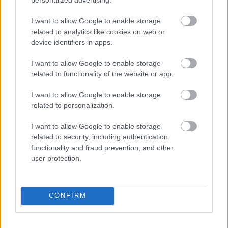
Meld deg på vårt nyhetsbrev
I want to allow Google to enable storage
related to analytics like cookies on web or
device identifiers in apps.
Meld deg på
I want to allow Google to enable storage
related to functionality of the website or app.
I want to allow Google to enable storage
related to personalization.
MEST LEST
I want to allow Google to enable storage
related to security, including authentication
functionality and fraud prevention, and other
user protection.
Vrake
Går
Disse
Feiret
Trekk
1
2
3
4
5
r
for
går
OL-
er seg
verde
sitt
OL-
gullet
fra
CONFIRM
nsmes
sjette
femm
i
resten
ter –
strake
ila for
armen
av OL
disse
OL-
Norge
e hans