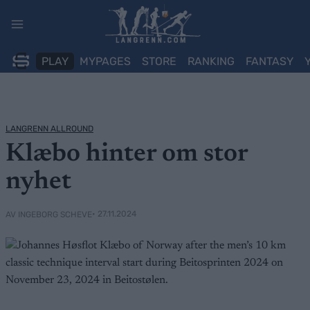
Skip
to
content
PLAY
MYPAGES
STORE
RANKING
FANTASY
LANGRENN ALLROUND
Klæbo hinter om stor
nyhet
• 27.11.2024
AV INGEBORG SCHEVE