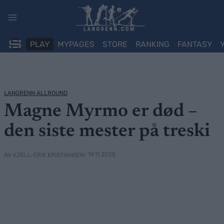
Skip
to
content
PLAY
MYPAGES
STORE
RANKING
FANTASY
LANGRENN ALLROUND
Magne Myrmo er død –
den siste mester på treski
• 19.11.2025
AV KJELL-ERIK KRISTIANSEN