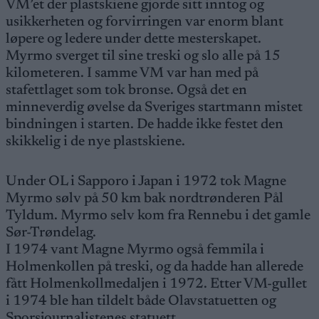
VM’et der plastskiene gjorde sitt inntog og
usikkerheten og forvirringen var enorm blant
løpere og ledere under dette mesterskapet.
Myrmo sverget til sine treski og slo alle på 15
kilometeren. I samme VM var han med på
stafettlaget som tok bronse. Også det en
minneverdig øvelse da Sveriges startmann mistet
bindningen i starten. De hadde ikke festet den
skikkelig i de nye plastskiene.
Under OL i Sapporo i Japan i 1972 tok Magne
Myrmo sølv på 50 km bak nordtrønderen Pål
Tyldum. Myrmo selv kom fra Rennebu i det gamle
Sør-Trøndelag.
I 1974 vant Magne Myrmo også femmila i
Holmenkollen på treski, og da hadde han allerede
fått Holmenkollmedaljen i 1972. Etter VM-gullet
i 1974 ble han tildelt både Olavstatuetten og
Sporsjournalistenes statuett.