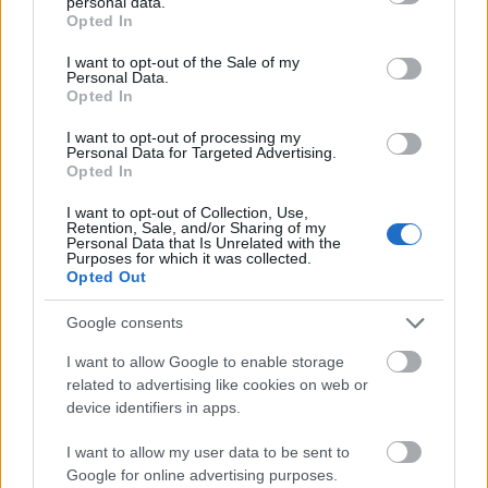
personal data.
grant or deny consent to Google and its third-party tags to
Opted In
use your data for below specified purposes in below Google
consent section.
I want to opt-out of the Sale of my
Personal Data.
Opted In
Meld deg på vårt nyhetsbrev
I want to opt-out of processing my
Personal Data for Targeted Advertising.
Opted In
Meld deg på
I want to opt-out of Collection, Use,
Retention, Sale, and/or Sharing of my
Personal Data that Is Unrelated with the
Purposes for which it was collected.
Opted Out
MEST LEST
Google consents
I want to allow Google to enable storage
related to advertising like cookies on web or
device identifiers in apps.
Vrake
Går
Disse
Feiret
Trekk
1
2
3
4
5
I want to allow my user data to be sent to
r
for
går
OL-
er seg
Google for online advertising purposes.
verde
sitt
OL-
gullet
fra