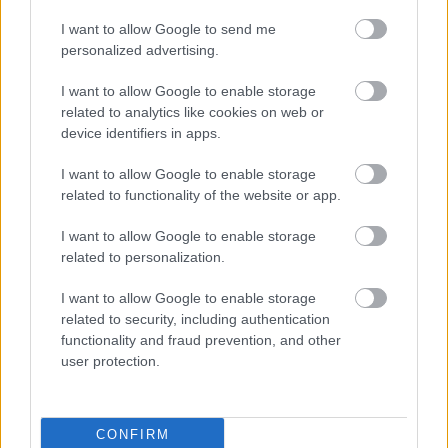
nsmes
sjette
femm
i
resten
I want to allow Google to send me
ter –
strake
ila for
armen
av OL
personalized advertising.
disse
OL-
Norge
e hans
skal
gull –
–
I want to allow Google to enable storage
gå
disse
bekre
related to analytics like cookies on web or
OL-
går
fter:
device identifiers in apps.
sprint
OL-
De er
en...
femm
kjære
I want to allow Google to enable storage
ila for
ster
related to functionality of the website or app.
Norge
I want to allow Google to enable storage
LANGRE
LANGRE
LANGRE
LANGRE
LANGRE
related to personalization.
NN
09.0
NN
19.0
NN
19.0
NN
14.0
NN
15.0
ALLROU
2.20
ALLROU
2.20
ALLROU
2.20
ALLROU
2.20
ALLROU
2.20
I want to allow Google to enable storage
ND
26
ND
26
ND
26
ND
26
ND
26
related to security, including authentication
functionality and fraud prevention, and other
user protection.
FLERE ARTIKLER
CONFIRM