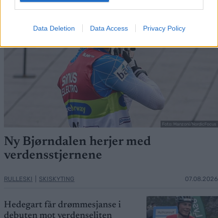
Data Deletion
Data Access
Privacy Policy
Foto: Manzoni/NordicFocus
Ny Bjørndalen herjer med
verdensstjernene
RULLESKI
|
SKISKYTING
07.08.2026
Hedegart får drømmesjanse i
debuten mot verdenseliten