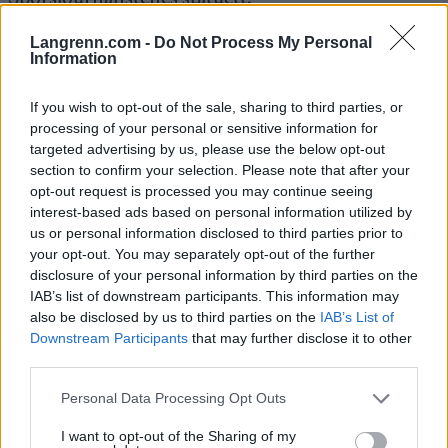
Langrenn.com -
Do Not Process My Personal
Magne Myrmo var en kjent skikkelse i skimiljøet
Information
også etter sin aktive karriere. Han trente flere lag,
blant annet det norske damelandslaget mellom
If you wish to opt-out of the sale, sharing to third parties, or
1978 og 1980. Og han var i mange år en viktig
processing of your personal or sensitive information for
targeted advertising by us, please use the below opt-out
brikke i smøreteamet til det norske landslaget. På
section to confirm your selection. Please note that after your
slutten av sin karriere i skimiljøet var han også
opt-out request is processed you may continue seeing
smører for Estland.
interest-based ads based on personal information utilized by
I 2021 fortalte Magne Myrmo at han led av
us or personal information disclosed to third parties prior to
Alzheimers sykdom. Han døde altså onsdag, 82 år
your opt-out. You may separately opt-out of the further
gammel og sørges fremst av kona Mona Lill
disclosure of your personal information by third parties on the
Myrmo. I sin karriere representerte han Rennebu
IAB’s list of downstream participants. This information may
also be disclosed by us to third parties on the
IAB’s List of
IL.
Downstream Participants
that may further disclose it to other
Dermed har to store norske langrennsløpere gått
third parties.
bort på kort tid. Odd Martinsen døde den
25.oktober.
Please note that this website/app uses one or more Google
Personal Data Processing Opt Outs
services and may gather and store information including but
not limited to your visit or usage behaviour. You may click to
I want to opt-out of the Sharing of my