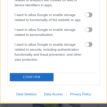
device identifiers in apps.
LANGRE
LANGRE
LANGRE
LANGRE
LANGRE
NN
09.0
NN
19.0
NN
19.0
NN
14.0
NN
15.0
ALLROU
2.20
ALLROU
2.20
ALLROU
2.20
ALLROU
2.20
ALLROU
2.20
I want to allow Google to enable storage
ND
26
ND
26
ND
26
ND
26
ND
26
related to functionality of the website or app.
I want to allow Google to enable storage
related to personalization.
FLERE ARTIKLER
I want to allow Google to enable storage
related to security, including authentication
functionality and fraud prevention, and other
user protection.
CONFIRM
Data Deletion
Data Access
Privacy Policy