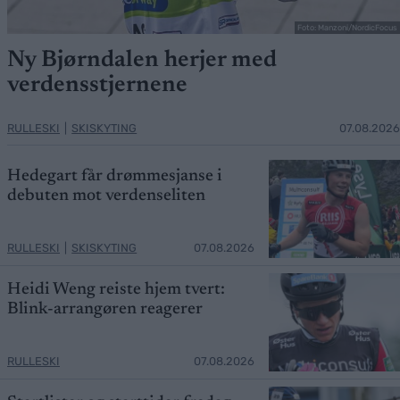
Foto: Manzoni/NordicFocus
Ny Bjørndalen herjer med
verdensstjernene
RULLESKI
|
SKISKYTING
07.08.2026
Hedegart får drømmesjanse i
debuten mot verdenseliten
RULLESKI
|
SKISKYTING
07.08.2026
Heidi Weng reiste hjem tvert:
Blink-arrangøren reagerer
RULLESKI
07.08.2026