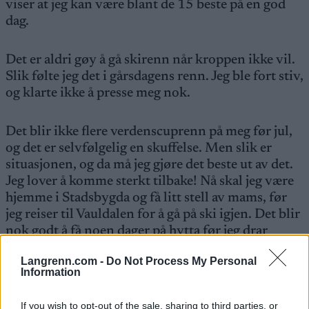
viser at jeg kan være blant de 15 beste på en god
dag.
Det er aldri gøy å gå skirenn når kroppen ikke vil.
Slik følte jeg det i gårsdagens renn. Jeg ble fort stiv,
og klarte ikke å presse meg nok.
Det blir ikke flere verdenscuprenn på meg før jul,
og det er selvfølgelig en skuffelse. Men slik er
situasjonen, og da må jeg gjøre det beste ut av det.
Jeg lover å komme sterkt tilbake! Nå skal jeg være
hjemme i Stadsbygda og få litt stell av mams, før
jeg reiser til Vauldalen for å gå på ski igjen. Det blir
nok godt å få noen dager på hytta før jeg drar
videre til Orsa for å gå scandinavisk cup der neste
Langrenn.com -
Do Not Process My Personal
helg.
Information
De neste dagene skal jeg tenke igjennom hva jeg
If you wish to opt-out of the sale, sharing to third parties, or