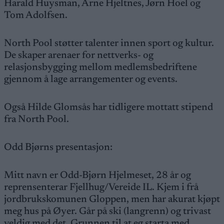
Harald Huysman, Arne Hjeltnes, Jørn Hoel og
Tom Adolfsen.
North Pool støtter talenter innen sport og kultur.
De skaper arenaer for nettverks- og
relasjonsbygging mellom medlemsbedriftene
gjennom å lage arrangementer og events.
Også Hilde Glomsås har tidligere mottatt stipend
fra North Pool.
Odd Bjørns presentasjon:
Mitt navn er Odd-Bjørn Hjelmeset, 28 år og
reprensenterar Fjellhug/Vereide IL. Kjem i frå
jordbrukskomunen Gloppen, men har akurat kjøpt
meg hus på Øyer. Går på ski (langrenn) og trivast
veldig med det. Grunnen til at eg starta med