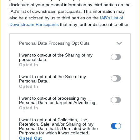
disclosure of your personal information by third parties on the
Målsettinga mi framover er:
IAB’s list of downstream participants. This information may
also be disclosed by us to third parties on the
IAB’s List of
Downstream Participants
that may further disclose it to other
Medalje VM Lahti. 2001.
third parties.
Medalje OL Salt Lake. 2002.
Vere med og kjempe om verdenscupen i desse to
Please note that this website/app uses one or more Google
Personal Data Processing Opt Outs
services and may gather and store information including but
åra.
not limited to your visit or usage behaviour. You may click to
I want to opt-out of the Sharing of my
Eg syns North Pool er eit flott konsept der talentar
personal data.
grant or deny consent to Google and its third-party tags to
og medlemmer får kontakt på ein spesiell måte.
Opted In
use your data for below specified purposes in below Google
consent section.
I want to opt-out of the Sale of my
Personal Data.
Vennleg helsing
Opted In
I want to opt-out of processing my
Odd-Bjørn Hjelmeset
Personal Data for Targeted Advertising.
Opted In
I want to opt-out of Collection, Use,
Retention, Sale, and/or Sharing of my
Personal Data that Is Unrelated with the
Purposes for which it was collected.
Opted Out