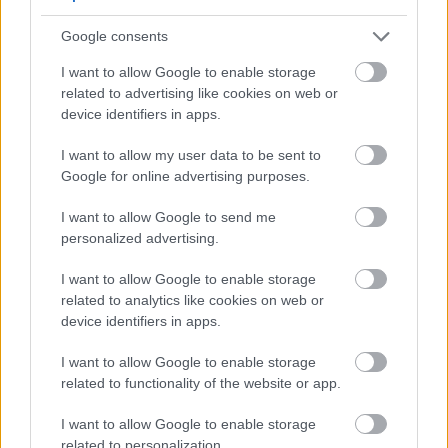
Meld deg på vårt nyhetsbrev
Google consents
I want to allow Google to enable storage
related to advertising like cookies on web or
Meld deg på
device identifiers in apps.
I want to allow my user data to be sent to
Google for online advertising purposes.
I want to allow Google to send me
MEST LEST
personalized advertising.
I want to allow Google to enable storage
related to analytics like cookies on web or
device identifiers in apps.
Vrake
Går
Disse
Feiret
Trekk
1
2
3
4
5
r
for
går
OL-
er seg
I want to allow Google to enable storage
verde
sitt
OL-
gullet
fra
related to functionality of the website or app.
nsmes
sjette
femm
i
resten
ter –
strake
ila for
armen
av OL
I want to allow Google to enable storage
disse
OL-
Norge
e hans
related to personalization.