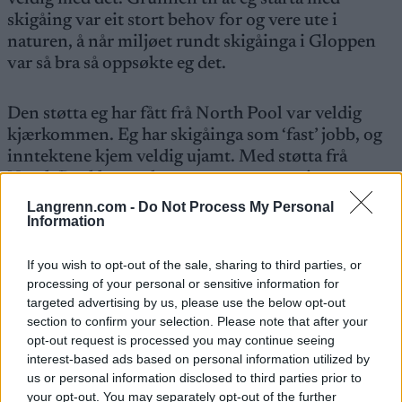
skigåing var eit stort behov for og vere ute i
naturen, å når miljøet rundt skigåinga i Gloppen
var så bra så oppsøkte eg det.
Den støtta eg har fått frå North Pool var veldig
kjærkommen. Eg har skigåinga som ‘fast’ jobb, og
inntektene kjem veldig ujamt. Med støtta frå
North Pool kan eg konsentrere meg meir om
trening og konkuransar, utan å tenkje på det
Langrenn.com -
Do Not Process My Personal
økonomiske.
Information
If you wish to opt-out of the sale, sharing to third parties, or
Eg har opplevd ganske mykje innan skiidretten,
processing of your personal or sensitive information for
både motgang og medgang. Men det største eg har
targeted advertising by us, please use the below opt-out
opplevd er VM bronsen eg fekk i Ramsau`99.
section to confirm your selection. Please note that after your
Ellers så vant eg 3 verdenscuprenn sesongen 99-
opt-out request is processed you may continue seeing
00. Og vart nr.3 i den totale verdenscupen. Dette
interest-based ads based on personal information utilized by
us or personal information disclosed to third parties prior to
gjer motivasjonen stor i mi vidare satsing.
your opt-out. You may separately opt-out of the further