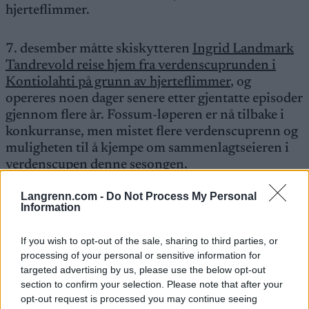
hjerteflimmer.
7. desember måtte skiskytteren
Ingrid Landmark
Tandrevold reise hjem fra verdenscuprunden i
Kontiolahti på grunn av hjerteflimmer
, og
opereres noen dager senere etter gjentatte episoder
gjennom flere år. Fossum-løperen er nå tilbake i
konkurranse, men mistet flere verdenscuprenn og
muligheten til å kjempe om sammenlagtseieren i
verdenscupen denne sesongen.
Langrenn.com -
Do Not Process My Personal
Sivert Bakken, som nå har gjort comeback etter to
Information
år med hjertebetennelse, ble operert for
hjerteflimmer i 2021. Og det var hjerteflimmer
If you wish to opt-out of the sale, sharing to third parties, or
som gjorde at Ole Einar Bjørndalen måtte legge
processing of your personal or sensitive information for
opp i 2018.
targeted advertising by us, please use the below opt-out
section to confirm your selection. Please note that after your
opt-out request is processed you may continue seeing
Dagen etter at Tandrevold måtte stå av