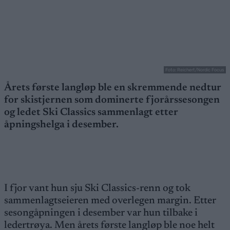
Foto: Reichert/Nordic Focus
Årets første langløp ble en skremmende nedtur
for skistjernen som dominerte fjorårssesongen
og ledet Ski Classics sammenlagt etter
åpningshelga i desember.
I fjor vant hun sju Ski Classics-renn og tok
sammenlagtseieren med overlegen margin. Etter
sesongåpningen i desember var hun tilbake i
ledertrøya. Men årets første langløp ble noe helt