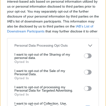
interest-based ads based on personal information utilized by
verdenscupen i Finland, tvinges Erik Valnes til å
us or personal information disclosed to third parties prior to
bryte 20-kilometeren under verdenscupen på
your opt-out. You may separately opt-out of the further
disclosure of your personal information by third parties on the
Lillehammer.
IAB’s list of downstream participants. This information may
also be disclosed by us to third parties on the
IAB’s List of
Martin Johnsrud Sundby ble lagt inn på sjukehus
Downstream Participants
that may further disclose it to other
for hjerteflimmer i 2011, og Marit Bjørgen måtte
third parties.
bryte Tour de Ski 2013 på grunn av det samme.
Please note that this website/app uses one or more Google
Personal Data Processing Opt Outs
Langrennstalentet Jørgen Lippert, som tok fire
services and may gather and store information including but
medaljer under junior-VM i Goms i 2018, måtte
not limited to your visit or usage behaviour. You may click to
I want to opt-out of the Sharing of my
personal data.
legge opp etter å ha blitt operert for hjerteflimmer
grant or deny consent to Google and its third-party tags to
Opted In
tre ganger.
use your data for below specified purposes in below Google
consent section.
I want to opt-out of the Sale of my
Personal Data.
Les mer:
Stortalent satt ut av hjerteflimmer:
Opted In
Operert tre ganger
I want to opt-out of processing my
Personal Data for Targeted Advertising.
Opted In
Tung dag for laget
Heller ikke Fletens teamkollega Amund Riege har
I want to opt-out of Collection, Use,