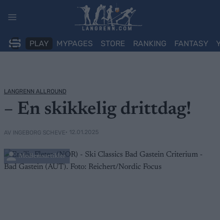
Skip
to
content
PLAY
MYPAGES
STORE
RANKING
FANTASY
LANGRENN ALLROUND
– En skikkelig drittdag!
• 12.01.2025
AV INGEBORG SCHEVE
Medlemsartikler