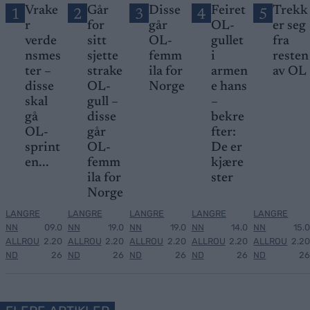
Vrake
Går
Disse
Feiret
Trekk
1
2
3
4
5
r
for
går
OL-
er seg
verde
sitt
OL-
gullet
fra
nsmes
sjette
femm
i
resten
ter –
strake
ila for
armen
av OL
disse
OL-
Norge
e hans
skal
gull –
–
gå
disse
bekre
OL-
går
fter:
sprint
OL-
De er
en...
femm
kjære
ila for
ster
Norge
LANGRE
LANGRE
LANGRE
LANGRE
LANGRE
NN
09.0
NN
19.0
NN
19.0
NN
14.0
NN
15.0
ALLROU
2.20
ALLROU
2.20
ALLROU
2.20
ALLROU
2.20
ALLROU
2.20
ND
26
ND
26
ND
26
ND
26
ND
26