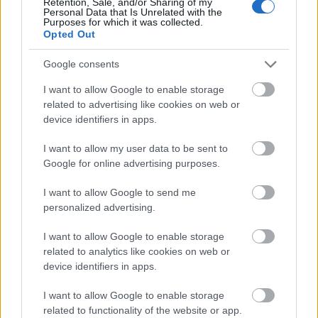
Retention, Sale, and/or Sharing of my
noen stor dag i årets første langløp.
Personal Data that Is Unrelated with the
Purposes for which it was collected.
Opted Out
Unggutten som ledet både Champion- og
ungdomskonkurransen etter to solide løp i
Google consents
sesongåpningen før jul, gikk i mål som nummer
I want to allow Google to enable storage
to. Men litt senere kom meldingen fra juryen om
related to advertising like cookies on web or
at
Riege er diske
t.
device identifiers in apps.
I want to allow my user data to be sent to
24-åringen er med i en tetgruppe på seks som
Google for online advertising purposes.
kommer av gårde fra resten av feltet etter 36
kilometer. Like før mål rykker Kasper Stadaas, og
I want to allow Google to send me
Riege diskes for å ha tatt for mange skøyteskjær
personalized advertising.
når han kjemper seg opp i ryggen på oksen fra
I want to allow Google to enable storage
Team Ragde Charge for å komme i posisjon til
related to analytics like cookies on web or
spurtoppgjøret.
device identifiers in apps.
Dermed må Ramudden-løperen gi fra seg den gule
I want to allow Google to enable storage
related to functionality of the website or app.
trøya, og raser ned på fjerdeplass sammenlagt i Ski