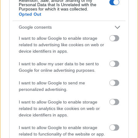
Retention, Sale, and/or Sharing of my
Slik fungerer ADAMS
Personal Data that Is Unrelated with the
Purposes for which it was collected.
Opted Out
Google consents
I want to allow Google to enable storage
Meld deg på vårt nyhetsbrev
related to advertising like cookies on web or
device identifiers in apps.
Meld deg på
I want to allow my user data to be sent to
Google for online advertising purposes.
I want to allow Google to send me
personalized advertising.
MEST LEST
I want to allow Google to enable storage
related to analytics like cookies on web or
device identifiers in apps.
I want to allow Google to enable storage
Vrake
Går
Disse
Feiret
Trekk
related to functionality of the website or app.
1
2
3
4
5