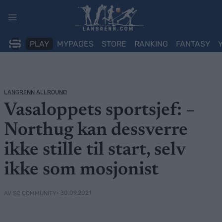
Skip
to
content
PLAY
MYPAGES
STORE
RANKING
FANTASY
LANGRENN ALLROUND
Vasaloppets sportsjef: –
Northug kan dessverre
ikke stille til start, selv
ikke som mosjonist
• 30.09.2021
AV SC COMMUNITY