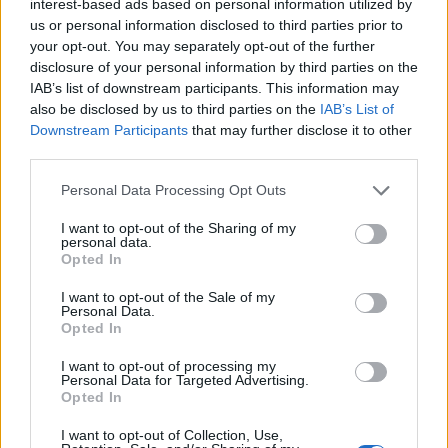
interest-based ads based on personal information utilized by
slepphendt. Samtidig har kanskje fornuften seiret?
us or personal information disclosed to third parties prior to
your opt-out. You may separately opt-out of the further
disclosure of your personal information by third parties on the
Det er veldig mange som vil synes at det er synd å
IAB’s list of downstream participants. This information may
miste en profil som Petter Northug i vinterens
also be disclosed by us to third parties on the
IAB’s List of
turrenn. For personen Petter, som holder på å
Downstream Participants
that may further disclose it to other
finne tilbake til seg selv etter noen turbulente år, er
third parties.
det kanskje enda verre. Så spørs det om ikke
Please note that this website/app uses one or more Google
Personal Data Processing Opt Outs
regelverket til WADA er nødt til å bli sett litt
services and may gather and store information including but
nøyere på, slik at man ikke hindrer våre aller beste
not limited to your visit or usage behaviour. You may click to
I want to opt-out of the Sharing of my
personal data.
utøvere fra å stille til start som mosjonister etter
grant or deny consent to Google and its third-party tags to
Opted In
endt karriere. Hvem vet, kanskje det er mulig å få
use your data for below specified purposes in below Google
consent section.
gjort noen endringer allerede før kommende
I want to opt-out of the Sale of my
Personal Data.
sesong?
Opted In
I want to opt-out of processing my
Les også:
Personal Data for Targeted Advertising.
Opted In
Dette er forklaringen på hvorfor Petter ikke kan gå
I want to opt-out of Collection, Use,