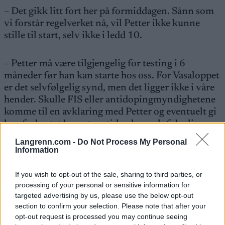
– Det gikk litt fort her på formiddagen. Sånn som
vi forstår regelverket nå, vil Petter ikke kunne
stille til start, selv ikke i ledd 10.
– Petter må være tilgjengelig for testing i 6
måneder før han kan starte hos oss. For Vasaloppet
er det selvfølgelig synd, men det ligger ikke i våre
hender. Skulle FIS eller antidopingmyndighetene
komme til en avklaring med Petter og eventuelt gi
han forkortet karantenetid er han selvfølgelig
hjertelig velkommen, avslutter Höglund.
Langrenn.com -
Do Not Process My Personal
Information
Det er dermed høyst usikkert om Petter kan stille
If you wish to opt-out of the sale, sharing to third parties, or
til start i de store turrennene i vinter. Man kan
processing of your personal or sensitive information for
også stille spørsmålet om Petter egentlig har hatt
targeted advertising by us, please use the below opt-out
tillatelse til å være med i sommerens rulleskirenn.
section to confirm your selection. Please note that after your
Dette viser at kunnskapen om reglementet blant
opt-out request is processed you may continue seeing
arrangørene er dårlig og at håndhevingen har vært