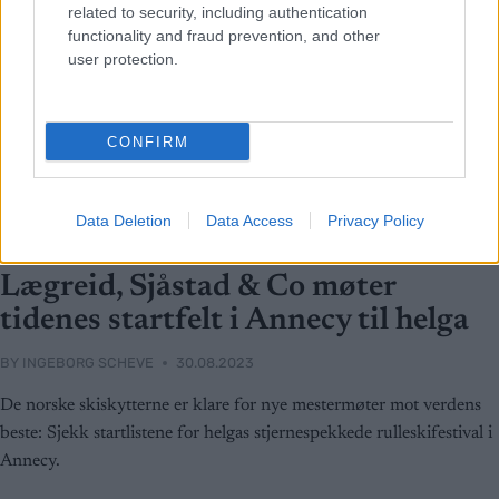
related to security, including authentication
functionality and fraud prevention, and other
user protection.
CONFIRM
Data Deletion
Data Access
Privacy Policy
Langrenn Allround
|
Rulleski
|
Skiskyting
Lægreid, Sjåstad & Co møter
tidenes startfelt i Annecy til helga
BY
INGEBORG SCHEVE
30.08.2023
De norske skiskytterne er klare for nye mestermøter mot verdens
beste: Sjekk startlistene for helgas stjernespekkede rulleskifestival i
Annecy.