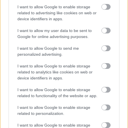
I want to allow Google to enable storage
related to advertising like cookies on web or
device identifiers in apps.
Rulleski
I want to allow my user data to be sent to
Skiskytter kuppet
Google for online advertising purposes.
langrennsløpernes prestisjerenn
I want to allow Google to send me
personalized advertising.
BY
INGEBORG SCHEVE
02.09.2023
I want to allow Google to enable storage
Langrennseliten måtte se seg slått av en skiskytter i
related to analytics like cookies on web or
langrennsløpernes eget prestisjerenn under Martin Fourcade
device identifiers in apps.
Nordic Festival.
I want to allow Google to enable storage
related to functionality of the website or app.
I want to allow Google to enable storage
related to personalization.
I want to allow Google to enable storage