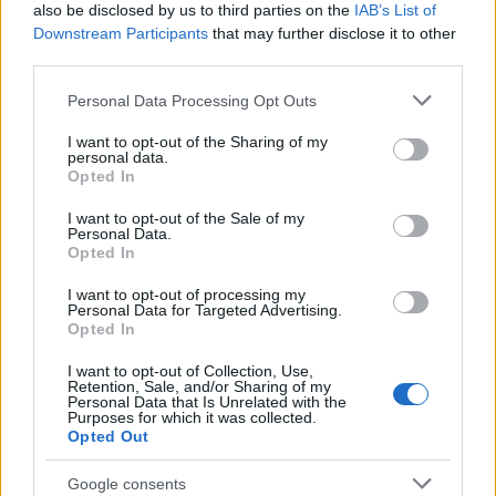
also be disclosed by us to third parties on the
IAB’s List of
Nå kan han bli virkelig historisk
Downstream Participants
that may further disclose it to other
third parties.
BY
INGEBORG SCHEVE
01.04.2024
Please note that this website/app uses one or more Google
Personal Data Processing Opt Outs
Johannes Thingnes Bø har allerede vunnet mye. Men i løpet av de
services and may gather and store information including but
to neste årene kan han bli virkelig historisk. Dette er rekordene han
not limited to your visit or usage behaviour. You may click to
I want to opt-out of the Sharing of my
personal data.
grant or deny consent to Google and its third-party tags to
jager nå.
Opted In
use your data for below specified purposes in below Google
consent section.
I want to opt-out of the Sale of my
Personal Data.
Opted In
I want to opt-out of processing my
Personal Data for Targeted Advertising.
Opted In
I want to opt-out of Collection, Use,
Retention, Sale, and/or Sharing of my
Personal Data that Is Unrelated with the
Purposes for which it was collected.
Opted Out
Google consents