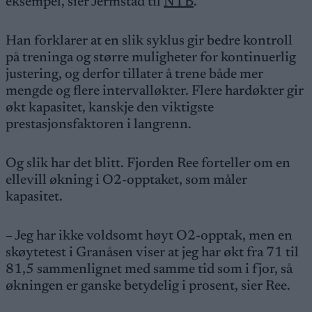
eksempel, sier Jermstad til
NTB
.
Han forklarer at en slik syklus gir bedre kontroll
på treninga og større muligheter for kontinuerlig
justering, og derfor tillater å trene både mer
mengde og flere intervalløkter. Flere hardøkter gir
økt kapasitet, kanskje den viktigste
prestasjonsfaktoren i langrenn.
Og slik har det blitt. Fjorden Ree forteller om en
ellevill økning i O2-opptaket, som måler
kapasitet.
– Jeg har ikke voldsomt høyt O2-opptak, men en
skøytetest i Granåsen viser at jeg har økt fra 71 til
81,5 sammenlignet med samme tid som i fjor, så
økningen er ganske betydelig i prosent, sier Ree.