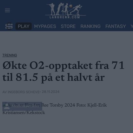
Skip
to
content
PLAY
MYPAGES
STORE
RANKING
FANTASY
TRENING
Økte O2-opptaket fra 71
til 81.5 på et halvt år
• 28.11.2024
AV INGEBORG SCHEVE
Medlemsartikler