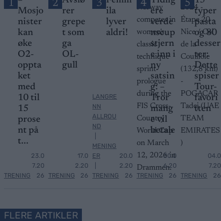
–
Avslø
Femm
Tidlig
15
1
2
3
4
5
Mosjo
rer
ila
ere
typer
nister
grepe
lyver
verde
pasta
kan
t som
aldri!
nscup
og 80
øke
ga
stjern
desser
O2-
OL-
e inn i
ter:
oppta
gull
ny
Dette
ket
satsin
spiser
med
g: –
Tour-
LANGRE
10 til
Tror
favori
NN
15
mang
tten
ALLROU
prose
e vil
ND
nt på
betale
|
t...
MENING
23.0
17.0
ER
20.0
30.0
04.0
7.20
2.20
|
2.20
6.20
7.20
TRENING
26
TRENING
26
TRENING
26
TRENING
26
TRENING
26
FLERE ARTIKLER