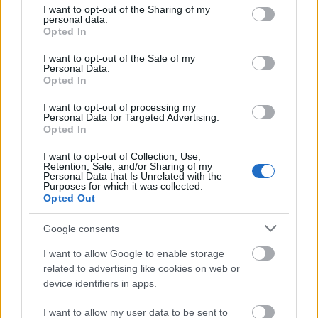
Andreas Fjorden Ree trener mer mengde og mer intensitet.
not limited to your visit or usage behaviour. You may click to
I want to opt-out of the Sharing of my
Nå har han økt O2-opptaket fra 71 til 81.5. Foto: Marius
personal data.
grant or deny consent to Google and its third-party tags to
Simensen / BILDBYRÅN
Opted In
use your data for below specified purposes in below Google
consent section.
I want to opt-out of the Sale of my
Advarer mot blåkopiering
Personal Data.
Opted In
Tidligere landslagstrener Geir Endre Rogn
kjenner godt til det opplegget som Fjorden Ree har
I want to opt-out of processing my
kjørt denne sesongen, og er ikke overrasket over
Personal Data for Targeted Advertising.
Opted In
24-åringens framgang.
I want to opt-out of Collection, Use,
Retention, Sale, and/or Sharing of my
Den erfarne treneren, som nå driver
Personal Data that Is Unrelated with the
Purposes for which it was collected.
treningsveiledning gjennom sitt eget foretak,
Opted Out
advarer imidlertid mot å blåkopiere opplegget til
Fjorden Ree med enorme treningsmengder og
Google consents
mange hardøkter. Uten en helhetlig plan bak, er
I want to allow Google to enable storage
det stor risiko for å trene seg i senk.
related to advertising like cookies on web or
device identifiers in apps.
– Selv om Andreas trener voldsomme mengder, er
I want to allow my user data to be sent to
det system på det. Den største faren er at unge