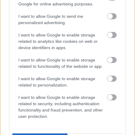
Google for online advertising purposes.
utøvere kopierer, sier Rogn til Langrenn.com.
I want to allow Google to send me
Interessert i trening?
Her har vi samlet stoff om
personalized advertising.
trening, treningstips, trender og forskning
I want to allow Google to enable storage
related to analytics like cookies on web or
Imponerer
device identifiers in apps.
Etter fjerdeplassen på klassiskrennet lørdag og
I want to allow Google to enable storage
den elleville seieren på skøyterennet søndag, har
related to functionality of the website or app.
landslagsledelsen store forventninger til Fjorden
Ree.
I want to allow Google to enable storage
related to personalization.
– Resultatlister er objektive, de lyver ikke. Jeg er
I want to allow Google to enable storage
spent på hva både han og flere av de andre fra
related to security, including authentication
rekruttlaget kan prestere. Vi har et
functionality and fraud prevention, and other
generasjonsskifte på vei. Det kommer stadig
user protection.
nærmere, det er ingen tvil om det, sier
landslagstrener Eirik Myhr Nossum til