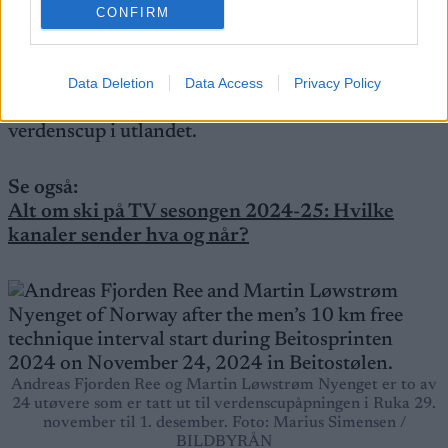
Langrenn.com.
CONFIRM
Nå er Andreas Fjorden Ree en av 24 utøvere som
skal gå verdenscupåpningen i Ruka i Finland
Data Deletion
Data Access
Privacy Policy
kommende helg. Det blir rekruttkanonens første
verdenscup i utlandet.
Se også:
Alt om ski på TV sesongen 2024-25: Hvilke
kanaler sender hva og når?
Andreas Fjorden Ree og Martin Løwstrøm Nyenget er to av
24 utøvere som er tatt ut til verdenscupåpningen i Ruka 29.
november til 1. desember. Foto: Marius Simensen /
BILDBYRÅN