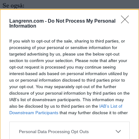
Se også:
Måper over mengdene: Slik trener Andreas
Fjorden Ree
Langrenn.com -
Do Not Process My Personal
Information
– Jeg trener rolig på dag én, to terskeløkter på dag
If you wish to opt-out of the sale, sharing to third parties, or
to, en hardøkt på dag tre, mengde på dag fire og tar
processing of your personal or sensitive information for
helt fri på dag fem. Dette har jeg gjentatt uke etter
targeted advertising by us, please use the below opt-out
uke, minus samlingene med laget, sier Fjorden
section to confirm your selection. Please note that after your
opt-out request is processed you may continue seeing
Ree.
interest-based ads based on personal information utilized by
us or personal information disclosed to third parties prior to
Se også:
Innførte varmetrening, har aldri
your opt-out. You may separately opt-out of the further
prestert bedre
disclosure of your personal information by third parties on the
IAB’s list of downstream participants. This information may
also be disclosed by us to third parties on the
IAB’s List of
Downstream Participants
that may further disclose it to other
third parties.
Please note that this website/app uses one or more Google
Personal Data Processing Opt Outs
services and may gather and store information including but