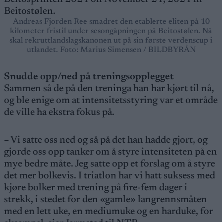
Andreas Fjorden Ree smadret den etablerte eliten på 10
kilometer fristil under sesongåpningen på Beitostølen. Nå
skal rekruttlandslagskanonen ut på sin første verdenscup i
utlandet. Foto: Marius Simensen / BILDBYRÅN
Snudde opp/ned på treningsopplegget
Sammen så de på den treninga han har kjørt til nå,
og ble enige om at intensitetsstyring var et område
de ville ha ekstra fokus på.
– Vi satte oss ned og så på det han hadde gjort, og
gjorde oss opp tanker om å styre intensiteten på en
mye bedre måte. Jeg satte opp et forslag om å styre
det mer bolkevis. I triatlon har vi hatt suksess med
kjøre bolker med trening på fire-fem dager i
strekk, i stedet for den «gamle» langrennsmåten
med en lett uke, en mediumuke og en harduke, for