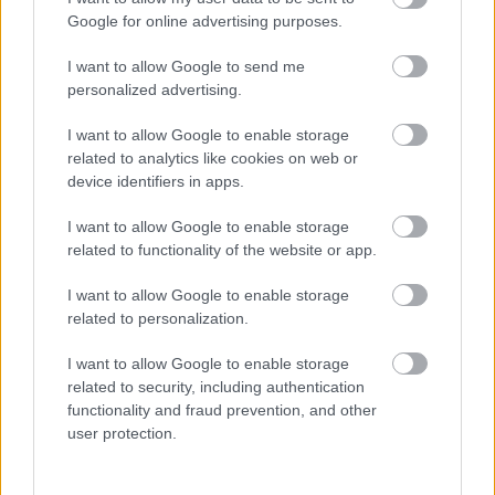
Vrake
Går
Disse
Feiret
Trekk
1
2
3
4
5
Google for online advertising purposes.
r
for
går
OL-
er seg
verde
sitt
OL-
gullet
fra
I want to allow Google to send me
nsmes
sjette
femm
i
resten
personalized advertising.
ter –
strake
ila for
armen
av OL
I want to allow Google to enable storage
disse
OL-
Norge
e hans
related to analytics like cookies on web or
skal
gull –
–
device identifiers in apps.
gå
disse
bekre
OL-
går
fter:
I want to allow Google to enable storage
sprint
OL-
De er
related to functionality of the website or app.
en...
femm
kjære
ila for
ster
I want to allow Google to enable storage
Norge
related to personalization.
LANGRE
LANGRE
LANGRE
LANGRE
LANGRE
NN
09.0
NN
19.0
NN
19.0
NN
14.0
NN
15.0
I want to allow Google to enable storage
ALLROU
2.20
ALLROU
2.20
ALLROU
2.20
ALLROU
2.20
ALLROU
2.20
related to security, including authentication
ND
26
ND
26
ND
26
ND
26
ND
26
functionality and fraud prevention, and other
user protection.
FLERE ARTIKLER