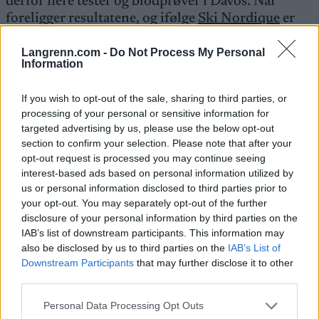
derfor flere tester og blodprøver i Davos. Når
foreligger resultatene, og ifølge
Ski Nordique
er
prøvesvarene gode nyheter for Bolshunov: det er
ikke funnet tegn på at skistjernen er rammet av
Langrenn.com -
Do Not Process My Personal
Information
noe virus.
If you wish to opt-out of the sale, sharing to third parties, or
Klar for Dresden og Tour de Ski
processing of your personal or sensitive information for
targeted advertising by us, please use the below opt-out
Bolshunov og legene hans venter fortsatt svar på
section to confirm your selection. Please note that after your
allergitestene. Men siden det ikke er snakk om
opt-out request is processed you may continue seeing
noen virusinfeksjon, vil Bolshunov gå
interest-based ads based on personal information utilized by
sprintrennene i Dresden kommende helg.
us or personal information disclosed to third parties prior to
your opt-out. You may separately opt-out of the further
disclosure of your personal information by third parties on the
Deretter blir Tour de Ski neste konkurranse for
IAB’s list of downstream participants. This information may
den russiske skistjernen. Med to sammenlagtseiere
also be disclosed by us to third parties on the
IAB’s List of
i Tour de Ski på CV’en fra før, har Bolshunov store
Downstream Participants
that may further disclose it to other
ambisjoner også for årets utgave av den brutale
third parties.
seksdagers-touren.
Tour de Ski starter i
Please note that this website/app uses one or more Google
Personal Data Processing Opt Outs
Lenzerheide i Sveits 28. desember og avsluttes
services and may gather and store information including but