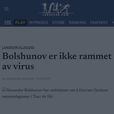
Skip
to
content
PLAY
MYPAGES
STORE
RANKING
FANTASY
LANGRENN ALLROUND
Bolshunov er ikke rammet
av virus
• 15.12.2021
AV INGEBORG SCHEVE