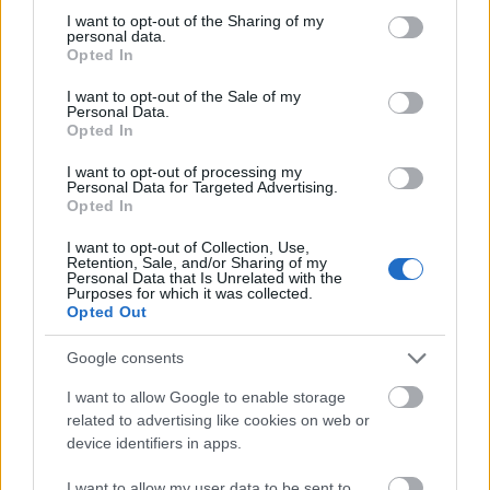
med Monsterbakken opp Alpe Cermis i Val di
not limited to your visit or usage behaviour. You may click to
I want to opt-out of the Sharing of my
personal data.
Fiemme 4. januar, 2022
.
grant or deny consent to Google and its third-party tags to
Opted In
use your data for below specified purposes in below Google
consent section.
I want to opt-out of the Sale of my
Personal Data.
Opted In
I want to opt-out of processing my
Meld deg på vårt nyhetsbrev
Personal Data for Targeted Advertising.
Opted In
I want to opt-out of Collection, Use,
Meld deg på
Retention, Sale, and/or Sharing of my
Personal Data that Is Unrelated with the
Purposes for which it was collected.
Opted Out
Google consents
MEST LEST
I want to allow Google to enable storage
related to advertising like cookies on web or
device identifiers in apps.
I want to allow my user data to be sent to