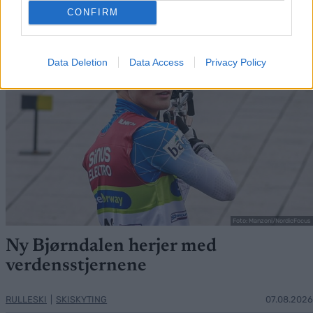
CONFIRM
Data Deletion
Data Access
Privacy Policy
Foto: Manzoni/NordicFocus
Ny Bjørndalen herjer med
verdensstjernene
RULLESKI
|
SKISKYTING
07.08.2026