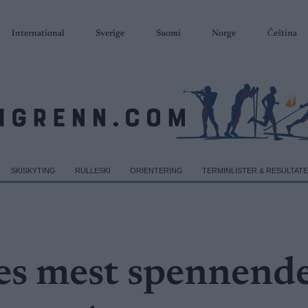
International
Sverige
Suomi
Norge
Čeština
SKISKYTING
RULLESKI
ORIENTERING
TERMINLISTER & RESULTAT
ges mest spennend