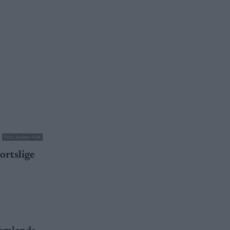
Foto: Asplan-Viak
ortslige