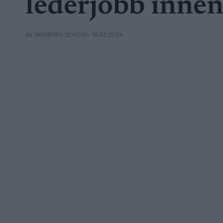
lederjobb inne
• 15.06.2024
AV INGEBORG SCHEVE