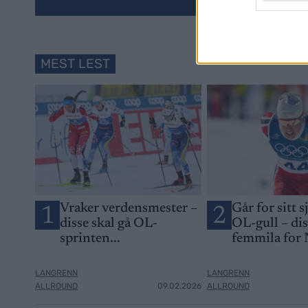
MEST LEST
Vraker verdensmester –
Går for sitt s
1
2
disse skal gå OL-
OL-gull – di
sprinten...
femmila for
LANGRENN
LANGRENN
ALLROUND
09.02.2026
ALLROUND