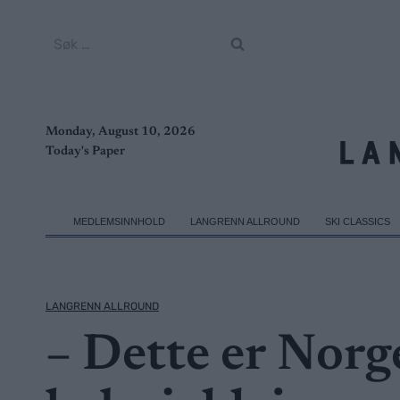
Skip
to
Søk
content
etter:
Monday, August 10, 2026
Today's Paper
MEDLEMSINNHOLD
LANGRENN ALLROUND
SKI CLASSICS
LANGRENN ALLROUND
– Dette er Nor