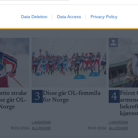
Data Deletion
Data Access
Privacy Policy
jette strake
Disse går OL-femmila
Feiret 
3
4
sse går OL-
for Norge
armene
 Norge
bekreft
kjæres
LANGRENN
LANGRENN
19.02.2026
ALLROUND
19.02.2026
ALLROUND