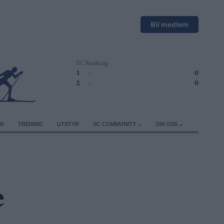
Bli medlem
SC Ranking
1
-
0
2
-
0
ER
TRENING
UTSTYR
SC COMMUNITY
OM OSS
e