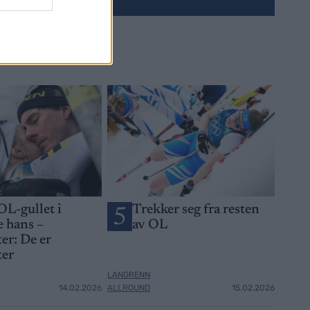
OL-gullet i
Trekker seg fra resten
5
 hans –
av OL
er: De er
ter
LANGRENN
14.02.2026
ALLROUND
15.02.2026