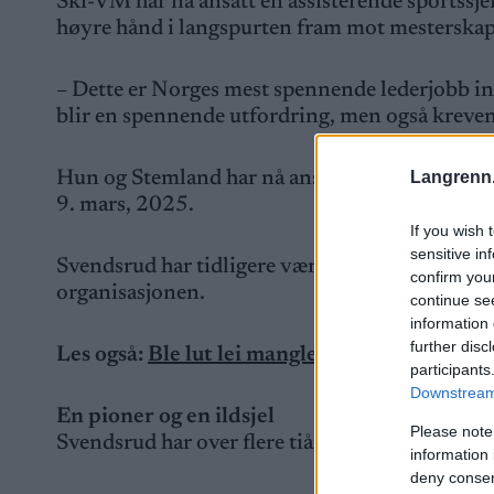
Ski-VM har nå ansatt en assisterende sportssj
høyre hånd i langspurten fram mot mesterskap
– Dette er Norges mest spennende lederjobb inne
blir en spennende utfordring, men også kreven
Hun og Stemland har nå ansvaret for alle konk
Langrenn
9. mars, 2025.
If you wish 
sensitive in
Svendsrud har tidligere vært assisterende rennle
confirm you
organisasjonen.
continue se
information 
further disc
Les også:
Ble lut lei manglende finansiering 
participants
Downstream 
En pioner og en ildsjel
Please note
Svendsrud har over flere tiår preget hopp- og 
information 
deny consent