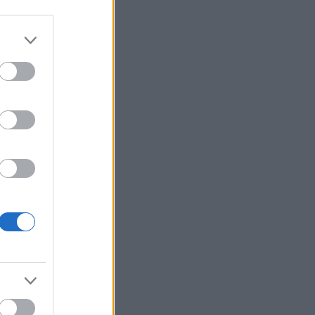
rets
on Ski
nerasjoner
er meg
.
 personer,