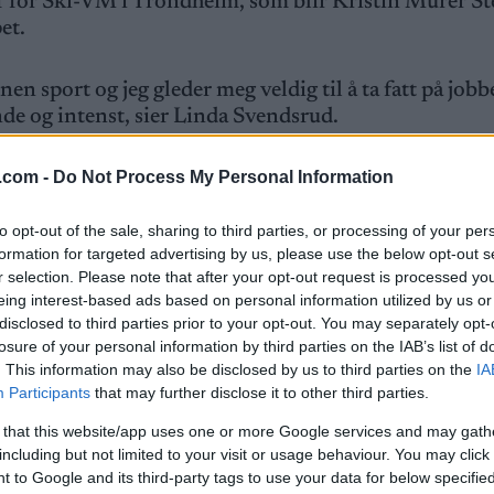
ef for Ski-VM i Trondheim, som blir Kristin Mürer S
et.
n sport og jeg gleder meg veldig til å ta fatt på jobb
de og intenst, sier Linda Svendsrud.
urransene i Granåsen under Ski-VM i perioden 26. fe
.com -
Do Not Process My Personal Information
to opt-out of the sale, sharing to third parties, or processing of your per
formation for targeted advertising by us, please use the below opt-out s
der for kombinert, og gleder seg nå til å gå inn på ful
r selection. Please note that after your opt-out request is processed y
eing interest-based ads based on personal information utilized by us or
disclosed to third parties prior to your opt-out. You may separately opt-
losure of your personal information by third parties on the IAB’s list of
og støtteapparat
. This information may also be disclosed by us to third parties on the
IA
Participants
that may further disclose it to other third parties.
 that this website/app uses one or more Google services and may gath
kombinertsporten nasjonalt og internasjonalt.
including but not limited to your visit or usage behaviour. You may click 
 to Google and its third-party tags to use your data for below specifi