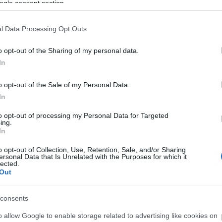
ogle consent section.
 i hopp og kombinert på Lillehammer og har inntil å
l Data Processing Opt Outs
ner i verden med sertifiseringen: Chief of Competiti
o opt-out of the Sharing of my personal data.
ommitee Womens Nordic.
In
isporten som driver henne.
o opt-out of the Sale of my Personal Data.
In
st bærekraftige Ski-VM og et mesterskap fremtidige ge
to opt-out of processing my Personal Data for Targeted
ing.
mentet for skiidretten, sier Svendsrud.
In
o opt-out of Collection, Use, Retention, Sale, and/or Sharing
ndsrud som sin høyre hånd.
ersonal Data that Is Unrelated with the Purposes for which it
lected.
Out
et unikt engasjement for hopp og kombinert. Jeg gled
langspurten fram mot VM, sier Kristin Mürer Stemland
consents
o allow Google to enable storage related to advertising like cookies on
Ski-VM 2025
i Trondheim, har nå et lederteam på ti