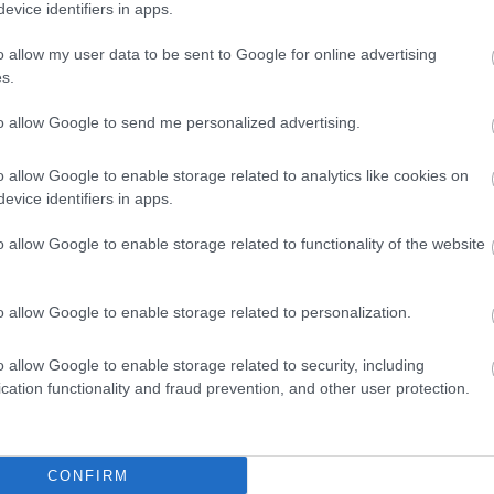
evice identifiers in apps.
åsen under mesterskapet.
o allow my user data to be sent to Google for online advertising
s.
to allow Google to send me personalized advertising.
o allow Google to enable storage related to analytics like cookies on
land har ansvar for alt det sportslige under SKI-VM 2025.
evice identifiers in apps.
o allow Google to enable storage related to functionality of the website
o allow Google to enable storage related to personalization.
o allow Google to enable storage related to security, including
cation functionality and fraud prevention, and other user protection.
etsbrev
CONFIRM