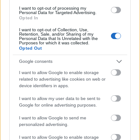
utestengt fra internasjonal idrett siden slutten av
I want to opt-out of processing my
Personal Data for Targeted Advertising.
februar 2022 som følge av krigen i Ukraina.
Opted In
I want to opt-out of Collection, Use,
Til tross for utestengelsen har Stepanova likevel
Retention, Sale, and/or Sharing of my
Personal Data that Is Unrelated with the
skapt overskrifter jevnlig. Hun har kommet med
Purposes for which it was collected.
en rekke kontroversielle utspill og stikk mot
Opted Out
vestlige konkurrenter, og som en lojal tilhenger av
Google consents
den russiske presidenten Vladimir Putin.
I want to allow Google to enable storage
related to advertising like cookies on web or
device identifiers in apps.
I want to allow my user data to be sent to
Google for online advertising purposes.
I want to allow Google to send me
personalized advertising.
I want to allow Google to enable storage