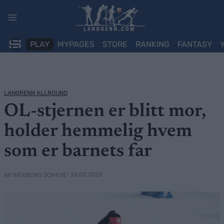
Skip
to
content
PLAY
MYPAGES
STORE
RANKING
FANTASY
LANGRENN ALLROUND
OL-stjernen er blitt mor,
holder hemmelig hvem
som er barnets far
• 26.02.2025
AV INGEBORG SCHEVE