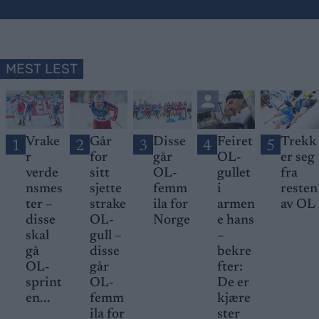
MEST LEST
Vrake
Går
Disse
Feiret
Trekk
1
2
3
4
5
r
for
går
OL-
er seg
verde
sitt
OL-
gullet
fra
nsmes
sjette
femm
i
resten
ter –
strake
ila for
armen
av OL
disse
OL-
Norge
e hans
skal
gull –
–
gå
disse
bekre
OL-
går
fter:
sprint
OL-
De er
en...
femm
kjære
ila for
ster