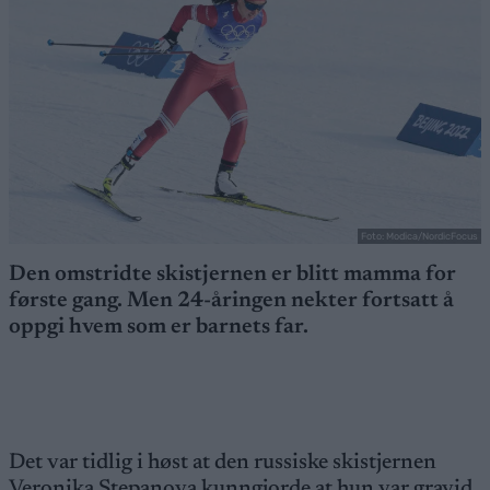
Foto: Modica/NordicFocus
Den omstridte skistjernen er blitt mamma for
første gang. Men 24-åringen nekter fortsatt å
oppgi hvem som er barnets far.
Det var tidlig i høst at den russiske skistjernen
Veronika Stepanova kunngjorde at hun var gravid.