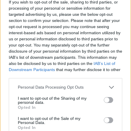
If you wish to opt-out of the sale, sharing to third parties, or
som mulig.
processing of your personal or sensitive information for
targeted advertising by us, please use the below opt-out
section to confirm your selection. Please note that after your
Se også:
Fødte i august, vil konkurrere til
opt-out request is processed you may continue seeing
vinteren
interest-based ads based on personal information utilized by
us or personal information disclosed to third parties prior to
your opt-out. You may separately opt-out of the further
Kontroversiell
disclosure of your personal information by third parties on the
IAB’s list of downstream participants. This information may
Veronika Stepanova kom som ei kule inn i
also be disclosed by us to third parties on the
IAB’s List of
verdenscupen sesongen 2021/22. Den da 20 år
Downstream Participants
that may further disclose it to other
gamle juniorverdensmesteren gikk ankerstafetten
third parties.
for det russiske stafettlaget som endte den 12 år
Please note that this website/app uses one or more Google
lange seiersrekka til Norge. Det var under
Personal Data Processing Opt Outs
services and may gather and store information including but
verdenscupen på Lillehammer i desember 2021.
not limited to your visit or usage behaviour. You may click to
I want to opt-out of the Sharing of my
Noen måneder senere gikk hun samme etappe for
personal data.
grant or deny consent to Google and its third-party tags to
laget som vant stafetten under OL i Beijing.
Opted In
use your data for below specified purposes in below Google
consent section.
I want to opt-out of the Sale of my
Personal Data.
Deretter har Stepanova har dominert russisk
Opted In
langrenn, selv om Russland utestengt har vært