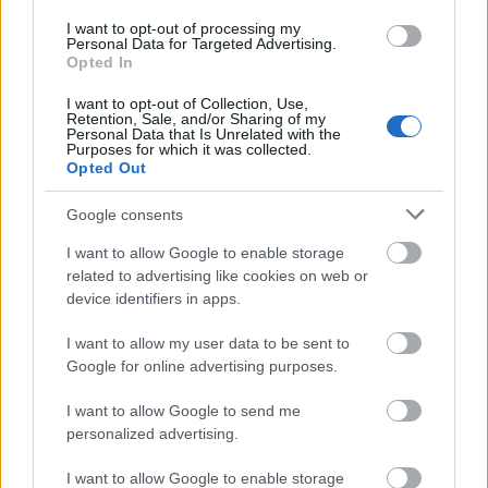
I want to opt-out of processing my
Hvis testen er «normal» så kan du trene normalt
Personal Data for Targeted Advertising.
Opted In
igjen: Start med en lett uke. Hvis kroppen reagerer
positivt på den lette uken, kan du fortsette med en
I want to opt-out of Collection, Use,
mellomhard uke og deretter en hard uke. Hvis
Retention, Sale, and/or Sharing of my
Personal Data that Is Unrelated with the
kroppen ikke reagerer positivt så må du redusere
Purposes for which it was collected.
Opted Out
treningen og «rykke tilbake til start».
Google consents
“Return to play” etter sykdom
I want to allow Google to enable storage
I debutfasen av sykdom skal man ikke trene. Du
related to advertising like cookies on web or
vet jo ikke hva som er i ferd med å skje. Feber er et
device identifiers in apps.
absolutt «nei» til trening, da dette er et sikkert
tegn på en systemisk påvirkning av sykdommen.
I want to allow my user data to be sent to
Google for online advertising purposes.
Man skal ikke starte trening før man er helt frisk,
I want to allow Google to send me
eventuelt etter en ekstra sikringsdag. Opptrening
personalized advertising.
må skje gradvis.
I want to allow Google to enable storage