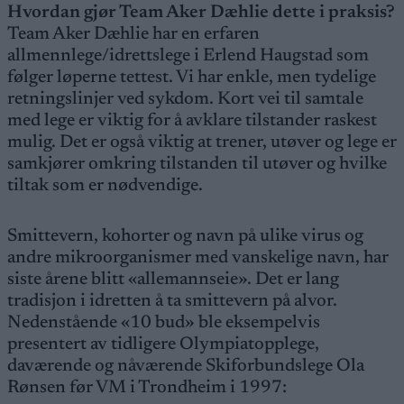
Hvordan gjør Team Aker Dæhlie dette i praksis?
Team Aker Dæhlie har en erfaren
allmennlege/idrettslege i Erlend Haugstad som
følger løperne tettest. Vi har enkle, men tydelige
retningslinjer ved sykdom. Kort vei til samtale
med lege er viktig for å avklare tilstander raskest
mulig. Det er også viktig at trener, utøver og lege er
samkjører omkring tilstanden til utøver og hvilke
tiltak som er nødvendige.
Smittevern, kohorter og navn på ulike virus og
andre mikroorganismer med vanskelige navn, har
siste årene blitt «allemannseie». Det er lang
tradisjon i idretten å ta smittevern på alvor.
Nedenstående «10 bud» ble eksempelvis
presentert av tidligere Olympiatopplege,
daværende og nåværende Skiforbundslege Ola
Rønsen før VM i Trondheim i 1997: