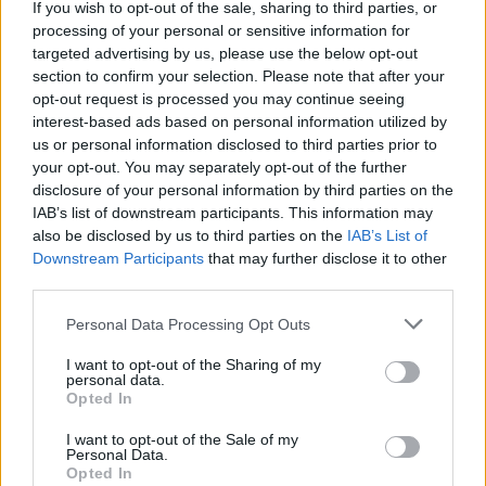
If you wish to opt-out of the sale, sharing to third parties, or
best å stå over rennet)
processing of your personal or sensitive information for
Ved feber må du holde deg inne. Etter at
targeted advertising by us, please use the below opt-out
feberen har gitt seg kan du gå lette turer for å
section to confirm your selection. Please note that after your
opt-out request is processed you may continue seeing
få litt frisk luft. Vent med treningen til at
interest-based ads based on personal information utilized by
symptomene er borte.
us or personal information disclosed to third parties prior to
your opt-out. You may separately opt-out of the further
Når symptomene er borte så bør du starte med
disclosure of your personal information by third parties on the
rolig trening.
IAB’s list of downstream participants. This information may
also be disclosed by us to third parties on the
IAB’s List of
Downstream Participants
that may further disclose it to other
Hvis den rolige treningen fungerer og
third parties.
kroppen/pulsen er normal, så kan du ta en lett i2-
Please note that this website/app uses one or more Google
Personal Data Processing Opt Outs
i3 økt etter 5-6 dager med rolig trening.
services and may gather and store information including but
not limited to your visit or usage behaviour. You may click to
I want to opt-out of the Sharing of my
personal data.
Hvis du har gjort mange
grant or deny consent to Google and its third-party tags to
Opted In
use your data for below specified purposes in below Google
«standardøkter/standardtester» så kan du ta en
consent section.
test istedenfor en økt, for å sikre at kroppen er
I want to opt-out of the Sale of my
Personal Data.
klar.
Opted In