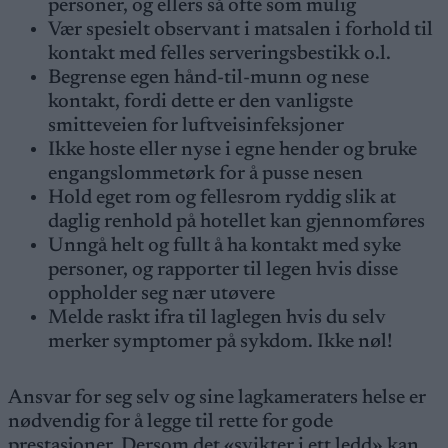
personer, og ellers så ofte som mulig
Vær spesielt observant i matsalen i forhold til
kontakt med felles serveringsbestikk o.l.
Begrense egen hånd-til-munn og nese
kontakt, fordi dette er den vanligste
smitteveien for luftveisinfeksjoner
Ikke hoste eller nyse i egne hender og bruke
engangslommetørk for å pusse nesen
Hold eget rom og fellesrom ryddig slik at
daglig renhold på hotellet kan gjennomføres
Unngå helt og fullt å ha kontakt med syke
personer, og rapporter til legen hvis disse
oppholder seg nær utøvere
Melde raskt ifra til laglegen hvis du selv
merker symptomer på sykdom. Ikke nøl!
Ansvar for seg selv og sine lagkameraters helse er
nødvendig for å legge til rette for gode
prestasjoner. Dersom det «svikter i ett ledd» kan