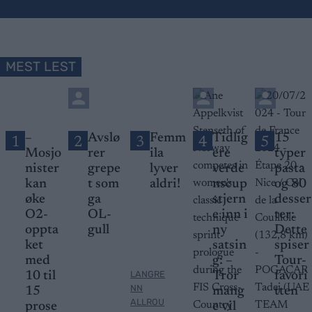
MEST LEST
–
Avslø
Femm
Tidlig
15
1
2
3
4
5
Mosjo
rer
ila
ere
typer
nister
grepe
lyver
verde
pasta
kan
t som
aldri!
nscup
og 80
øke
ga
stjern
desser
O2-
OL-
e inn i
ter:
oppta
gull
ny
Dette
ket
satsin
spiser
med
g: –
Tour-
LANGRE
10 til
Tror
favori
NN
15
mang
tten
ALLROU
prose
e vil