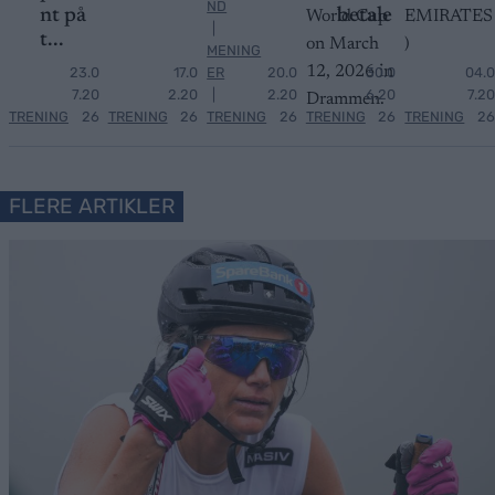
ND
nt på
betale
|
t...
MENING
23.0
17.0
ER
20.0
30.0
04.0
7.20
2.20
|
2.20
6.20
7.20
TRENING
26
TRENING
26
TRENING
26
TRENING
26
TRENING
26
FLERE ARTIKLER