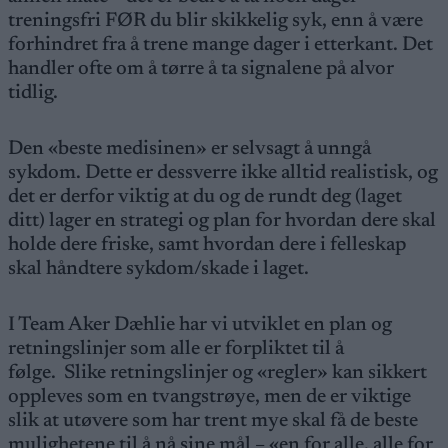
treningsfri FØR du blir skikkelig syk, enn å være
forhindret fra å trene mange dager i etterkant. Det
handler ofte om å tørre å ta signalene på alvor
tidlig.
Den «beste medisinen» er selvsagt å unngå
sykdom. Dette er dessverre ikke alltid realistisk, og
det er derfor viktig at du og de rundt deg (laget
ditt) lager en strategi og plan for hvordan dere skal
holde dere friske, samt hvordan dere i felleskap
skal håndtere sykdom/skade i laget.
I Team Aker Dæhlie har vi utviklet en plan og
retningslinjer som alle er forpliktet til å
følge. Slike retningslinjer og «regler» kan sikkert
oppleves som en tvangstrøye, men de er viktige
slik at utøvere som har trent mye skal få de beste
mulighetene til å nå sine mål – «en for alle, alle for