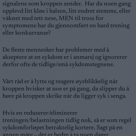
signalene som kroppen sender. Har du noen gang
opplevd litt kløe i halsen, litt endret stemme, eller
våknet med tett nese, MEN til tross for
symptomene har du gjennomført en hard trening
eller konkurranse?
De fleste mennesker har problemer med å
akseptere at en sykdom er i anmarsj og ignorerer
derfor ofte de tidlige/små sykdomstegnene.
Vårt råd er å lytte og reagere øyeblikkelig når
kroppen hvisker at noe er på gang, da slipper du å
høre på kroppen skrike når du ligger syk i senga.
Hvis en reduserer/eliminerer
treningen/belastningen tidlig nok, så er som regel
sykdomforløpet betraktelig kortere. Sagt på en
annen måte – det er bedre å ta noen dager