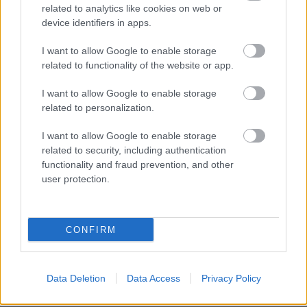
related to analytics like cookies on web or
Noen ganger har man restsymptomer fra nese og
device identifiers in apps.
bihuler. Så lenge dette er lokale symptomer, det
har gått tilstrekkelig tid og det er ingen
I want to allow Google to enable storage
allmennsymptomer, kan man trolig trene lett.
related to functionality of the website or app.
Begynn kort og rolig, og det er en forutsetning at
I want to allow Google to enable storage
man blir bedre (mindre tett og får ut snørret).
related to personalization.
Kontakt og dialog mellom løper-trener-lege er
svært viktig.
I want to allow Google to enable storage
related to security, including authentication
functionality and fraud prevention, and other
Ingen sykdomsforløp er like, og den individuelle
user protection.
tilpasningen er ofte utslagsgivende for hvor
vellykket returen tilbake til normal aktivitet blir.
Utfordringen ligge ofte i å trene lett og rolig nok,
CONFIRM
da det er lett å starte treningen på for høy
belastning.
Data Deletion
Data Access
Privacy Policy
Viktige sjekkpunkter under opptreningen: