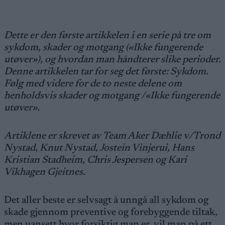
Dette er den første artikkelen i en serie på tre om
sykdom, skader og motgang («Ikke fungerende
utøver»), og hvordan man håndterer slike perioder.
Denne artikkelen tar for seg det første: Sykdom.
Følg med videre for de to neste delene om
henholdsvis skader og motgang /«Ikke fungerende
utøver».
Artiklene er skrevet av Team Aker Dæhlie v/Trond
Nystad, Knut Nystad, Jostein Vinjerui, Hans
Kristian Stadheim, Chris Jespersen og Kari
Vikhagen Gjeitnes.
Det aller beste er selvsagt å unngå all sykdom og
skade gjennom preventive og forebyggende tiltak,
men uansett hvor forsiktig man er, vil man på ett