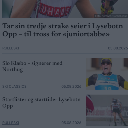
Foto: Nordnes/NordicFocus
Tar sin tredje strake seier i Lysebotn
Opp – til tross for «juniortabbe»
RULLESKI
05.08.2026
Slo Klæbo – signerer med
Northug
SKI CLASSICS
05.08.2026
Startlister og starttider Lysebotn
Opp
RULLESKI
05.08.2026