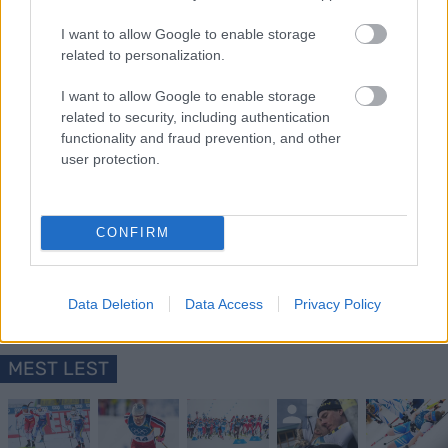
19:45: 10km fristil individuell start, kvinner
I want to allow Google to enable storage
Startlister, detaljer og resultater
related to personalization.
I want to allow Google to enable storage
related to security, including authentication
functionality and fraud prevention, and other
user protection.
Meld deg på vårt nyhetsbrev
CONFIRM
Meld deg på
Data Deletion
Data Access
Privacy Policy
MEST LEST