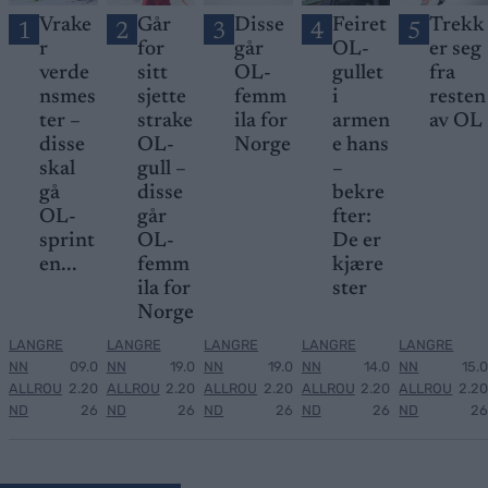
Vrake
Går
Disse
Feiret
Trekk
1
2
3
4
5
r
for
går
OL-
er seg
verde
sitt
OL-
gullet
fra
nsmes
sjette
femm
i
resten
ter –
strake
ila for
armen
av OL
disse
OL-
Norge
e hans
skal
gull –
–
gå
disse
bekre
OL-
går
fter:
sprint
OL-
De er
en...
femm
kjære
ila for
ster
Norge
LANGRE
LANGRE
LANGRE
LANGRE
LANGRE
NN
09.0
NN
19.0
NN
19.0
NN
14.0
NN
15.0
ALLROU
2.20
ALLROU
2.20
ALLROU
2.20
ALLROU
2.20
ALLROU
2.20
ND
26
ND
26
ND
26
ND
26
ND
26