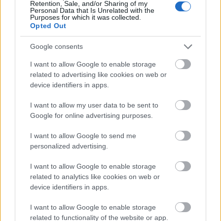
Retention, Sale, and/or Sharing of my
Søndag 11. februar
Personal Data that Is Unrelated with the
Purposes for which it was collected.
18:00: 20km klassisk fellesstart, kvinner
Opted Out
20:15: 20km klassisk fellesstart, menn
Startlister, detaljer og resultater
Google consents
I want to allow Google to enable storage
Tirsdag 13. februar
related to advertising like cookies on web or
17:99: Sprint klassisk prolog, kvinner og menn
device identifiers in apps.
19:30: Sprint klassisk finaler, kvinner og menn
I want to allow my user data to be sent to
Startlister, detaljer og resultater
Google for online advertising purposes.
Program Minneapolis, USA
I want to allow Google to send me
Lørdag 17. februar
personalized advertising.
17:00: Sprint fristil prolog, kvinner og menn
I want to allow Google to enable storage
19:30: Sprint fristil finaler, kvinner og menn
related to analytics like cookies on web or
Startlister, detaljer og resultater
device identifiers in apps.
I want to allow Google to enable storage
Søndag 18. februar
related to functionality of the website or app.
17:30: 10km fristil individuell start, menn