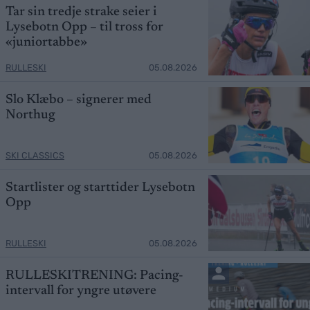
Tar sin tredje strake seier i
Lysebotn Opp – til tross for
«juniortabbe»
RULLESKI
05.08.2026
Slo Klæbo – signerer med
Northug
SKI CLASSICS
05.08.2026
Startlister og starttider Lysebotn
Opp
RULLESKI
05.08.2026
RULLESKITRENING: Pacing-
intervall for yngre utøvere