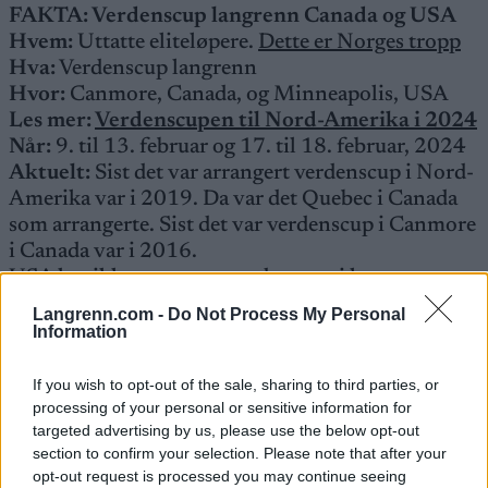
FAKTA: Verdenscup langrenn Canada og USA
Hvem:
Uttatte eliteløpere.
Dette er Norges tropp
Hva:
Verdenscup langrenn
Hvor:
Canmore, Canada, og Minneapolis, USA
Les mer:
Verdenscupen til Nord-Amerika i 2024
Når:
9. til 13. februar og 17. til 18. februar, 2024
Aktuelt:
Sist det var arrangert verdenscup i Nord-
Amerika var i 2019. Da var det Quebec i Canada
som arrangerte. Sist det var verdenscup i Canmore
i Canada var i 2016.
USA har ikke arrangert verdenscup i langrenn
siden prøve-OL i Soldier Hollow i Utah i 2001.
Langrenn.com -
Do Not Process My Personal
Før det hadde Anchorage og Fairbanks i Alaska en
Information
verdenscuprunde i henholdsvis 1983 og 1984,
Biwabik i Minnesota arrangerte en
If you wish to opt-out of the sale, sharing to third parties, or
verdenscuprunde i 1986 og Salt Lake City i Utah i
processing of your personal or sensitive information for
targeted advertising by us, please use the below opt-out
1990.
section to confirm your selection. Please note that after your
TV:
Sendes på Viaplay/TV3
opt-out request is processed you may continue seeing