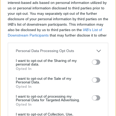
interest-based ads based on personal information utilized by
Les også:
us or personal information disclosed to third parties prior to
your opt-out. You may separately opt-out of the further
Amerikanske utøvere steiler over amputert
disclosure of your personal information by third parties on the
norsk tropp
IAB’s list of downstream participants. This information may
Langer ut mot skiforbundet: – Elendig signal å
also be disclosed by us to third parties on the
IAB’s List of
sende
Downstream Participants
that may further disclose it to other
third parties.
Program Canmore, Canada
Please note that this website/app uses one or more Google
Personal Data Processing Opt Outs
Fredag 9. februar
services and may gather and store information including but
18:40: 15km fristil fellesstart, kvinner
not limited to your visit or usage behaviour. You may click to
I want to opt-out of the Sharing of my
personal data.
20:45: 15km fristil fellesstart, menn
grant or deny consent to Google and its third-party tags to
Opted In
use your data for below specified purposes in below Google
Startlister, detaljer og resultater
consent section.
I want to opt-out of the Sale of my
Personal Data.
Lørdag 10. februar
Opted In
18:30: Sprint fristil prolog, kvinner og menn
I want to opt-out of processing my
21:00: Sprint fristil finaler, kvinner og menn
Personal Data for Targeted Advertising.
Opted In
Startlister, detaljer og resultater
I want to opt-out of Collection, Use,