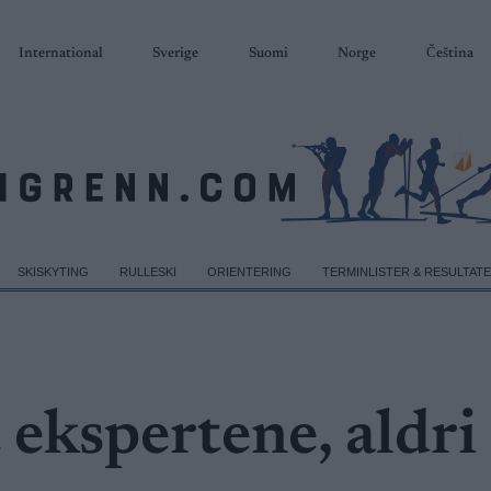
International
Sverige
Suomi
Norge
Čeština
SKISKYTING
RULLESKI
ORIENTERING
TERMINLISTER & RESULTAT
 ekspertene, aldri