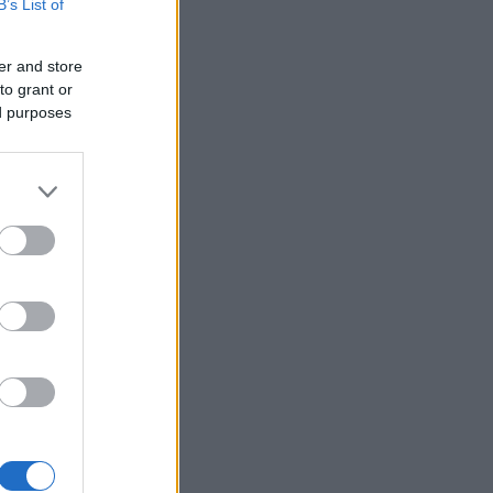
B’s List of
er and store
to grant or
ed purposes
til
brukes