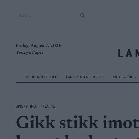
Skip
to
Søk
content
etter:
Friday, August 7, 2026
Today's Paper
MEDLEMSINNHOLD
LANGRENN ALLROUND
SKI CLASSICS
SKISKYTING
|
TRENING
Gikk stikk imot