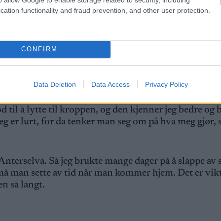
cation functionality and fraud prevention, and other user protection.
 vei til å drite seg ut og gjøre feil. Det tar lengre tid å
også få en høyere effekt hvis man mestrer det. Det er
CONFIRM
å må du ta høyere risiko.
så offensivt opplegg?
Data Deletion
Data Access
Privacy Policy
 vet jeg at hvis jeg ikke er i høyden før sesongen, så f
 til å lytte til kroppen, og den kjenner jeg bedre og 
 jeg er lurt, for da tenker man seg om på hva meg gjør, 
 Anterselva. Så jeg brukte mange dager på å slappe av 
å man sette av tid når man kommer hjem. Det er vikt
en så langt.