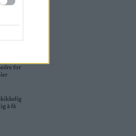
 restituere
 litt som
år jeg ikke
bedre for
sier
skikkelig
ig å få