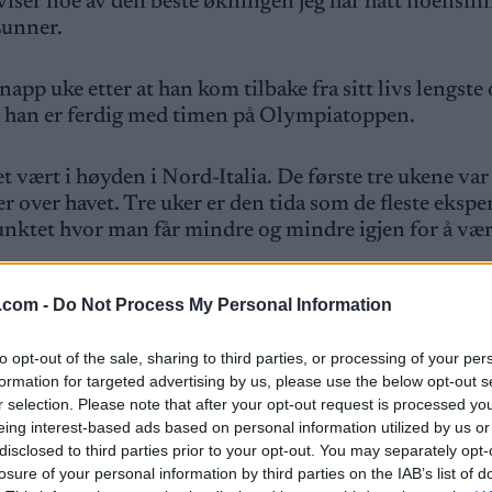
 viser noe av den beste økningen jeg har hatt noensin
 Lunner.
 uke etter at han kom tilbake fra sitt livs lengste 
at han er ferdig med timen på Olympiatoppen.
t vært i høyden i Nord-Italia. De første tre ukene var
 over havet. Tre uker er den tida som de fleste ekspe
nktet hvor man får mindre og mindre igjen for å vær
.com -
Do Not Process My Personal Information
p før OL
to opt-out of the sale, sharing to third parties, or processing of your per
raner, ble Sørum igjen alene i over to uker til etter at
formation for targeted advertising by us, please use the below opt-out s
r selection. Please note that after your opt-out request is processed y
eing interest-based ads based on personal information utilized by us or
disclosed to third parties prior to your opt-out. You may separately opt-
etter de tre første ukene. Og spesielt etter at jeg ko
losure of your personal information by third parties on the IAB’s list of