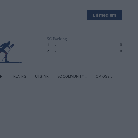
Bli medlem
SC Ranking
1
-
0
2
-
0
ER
TRENING
UTSTYR
SC COMMUNITY
OM OSS