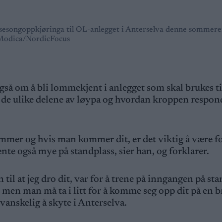
 sesongoppkjøringa til OL-anlegget i Anterselva denne sommere
Modica/NordicFocus
gså om å bli lommekjent i anlegget som skal brukes t
 de ulike delene av løypa og hvordan kroppen respon
kommer og hvis man kommer dit, er det viktig å være f
nte også mye på standplass, sier han, og forklarer.
 til at jeg dro dit, var for å trene på inngangen på sta
d, men man må ta i litt for å komme seg opp dit på en b
 vanskelig å skyte i Anterselva.