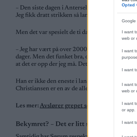
Opted 
– Den siste dagen i Anterselva var jeg sjukt slit
Jeg fikk dratt strikken så langt jeg ville, og fi
Google 
I want t
Men det var spesielt de ti dagene på over 2000
web or d
– Jeg har vært på over 2000 meter enda lenger fø
I want t
dager. Men det funket bra, og jeg merker at kr
purpose
at det er opp der jeg må. Det har større effekt 
I want 
Han er ikke den eneste i landslaget som ekspe
I want t
Christiansen er en av de aller ivrigste.
web or d
I want t
Les mer:
Avslører grepet som skal gi gull
or app.
I want t
Bekymret? – Det er litt som å kjøpe aksj
Samtidig har Sørum respekt for høyden, og in
I want t