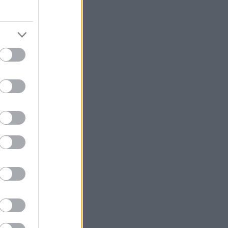
m og hvile.
e ti
rker som
tad