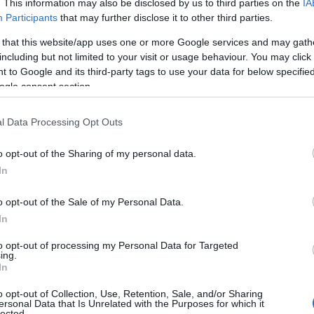
. This information may also be disclosed by us to third parties on the
IA
Participants
that may further disclose it to other third parties.
 Høydetrening fører til økning i røde blodceller og
 that this website/app uses one or more Google services and may gath
tet til å frakte oksygen, altså bedre O2-opptak.
including but not limited to your visit or usage behaviour. You may click 
 to Google and its third-party tags to use your data for below specifi
ogle consent section.
kyting 2025-26
l Data Processing Opt Outs
o opt-out of the Sharing of my personal data.
In
n. Han angrer ikke en dag.. Foto: Barbieri/NordicFocus
o opt-out of the Sale of my Personal Data.
In
to opt-out of processing my Personal Data for Targeted
ing.
reiste Sørum opp på over 2000 meter. Så dro han ned 
In
og akklimatisere seg i nøyaktig de løypene som skal 
 Den siste uka trente han sju hardøkter på sju dager.
o opt-out of Collection, Use, Retention, Sale, and/or Sharing
ersonal Data that Is Unrelated with the Purposes for which it
lected.