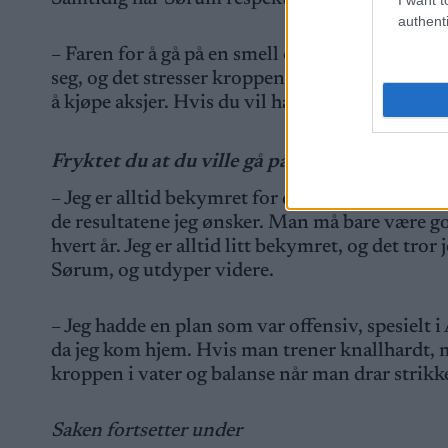
authenti
– Faren for å gå på en smell er der. Det er kortere
seg, og det stresser kroppen mer. Men man kan 
å kjøpe aksjer. Hvis du vil ha høyere gevinst, s
Fryktet du at du ville gå på en smell med et 
– Jeg er alltid bekymret for det. Men samtidig så
de resultatene jeg ønsker. Man må bare være god
hvert år. Jeg er alltid litt bekymret, og det tror
Sørum, og utdyper videre.
– Jeg hadde en plan som var offensiv, spesielt i
da jeg kom hjem. Hvis man trener knallhardt, m
kroppen i vater og balanse når man drar strikk
Saken fortsetter under