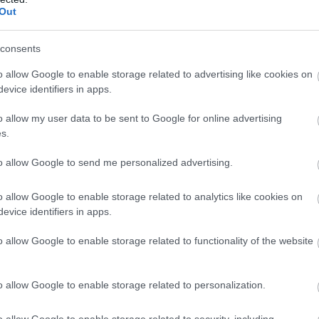
Out
en. Men det var det jeg ville. Da skulle jeg jo bare hje
kk gjennomført alle de øktene jeg ville, sier Sørum.
consents
o allow Google to enable storage related to advertising like cookies on
 meter han var spent på.
evice identifiers in apps.
r. Så jeg lurte på om jeg ville få den økningen på bar
o allow my user data to be sent to Google for online advertising
oppen min responderer veldig bra på høyde. Så det vi
s.
(enn lavere høyde), sier Sørum.
to allow Google to send me personalized advertising.
rimenterer med høyde. Landslagsveteranen Vetle Sjås
o allow Google to enable storage related to analytics like cookies on
evice identifiers in apps.
o allow Google to enable storage related to functionality of the website
o allow Google to enable storage related to personalization.
er
nrømmer at også han var et snev av bekymret.
o allow Google to enable storage related to security, including