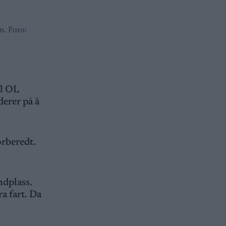
n. Foto:
il OL
derer på å
orberedt.
ndplass.
ra fart. Da