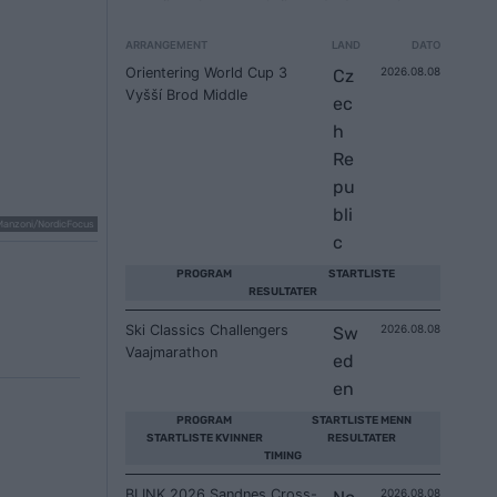
ARRANGEMENT
LAND
DATO
Orientering World Cup 3
2026.08.08
Cz
Vyšší Brod Middle
ec
h
Re
pu
bli
 Manzoni/NordicFocus
c
PROGRAM
STARTLISTE
RESULTATER
Ski Classics Challengers
2026.08.08
Sw
Vaajmarathon
ed
en
PROGRAM
STARTLISTE MENN
STARTLISTE KVINNER
RESULTATER
TIMING
BLINK 2026 Sandnes Cross-
2026.08.08