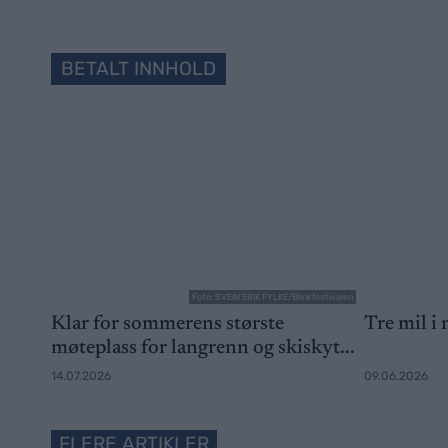
BETALT INNHOLD
Foto: SVEIN ERIK FYLKE/Blinkfestivalen
Klar for sommerens største
Tre mil i
møteplass for langrenn og skiskyt...
14.07.2026
09.06.2026
FLERE ARTIKLER