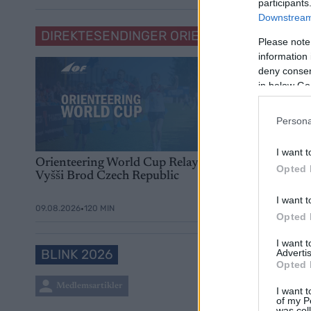
participants
Downstream 
DIREKTESENDINGER ORIENTERING
Please note
information 
deny consent
in below Go
Persona
I want t
Orienteering World Cup Relay,
Orienteering Worl
Opted 
Vyšši Brod Czech Republic
Middle, Vyšši Bro
Republic
I want t
•
•
09.08.2026
120 MIN
08.08.2026
120 MIN
Opted 
I want 
BLINK 2026
Advertis
Opted 
Medlemsartikler
Medlemsa
I want t
of my P
was col