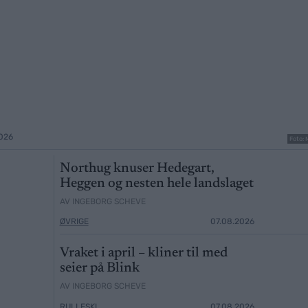
026
Foto:
Northug knuser Hedegart,
Heggen og nesten hele landslaget
AV INGEBORG SCHEVE
ØVRIGE
07.08.2026
Vraket i april – kliner til med
seier på Blink
AV INGEBORG SCHEVE
RULLESKI
07.08.2026