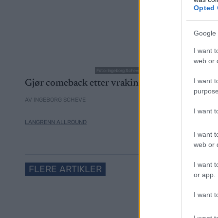
Opted 
Google 
I want t
web or d
Foto: Ingeborg Scheve/ Langrenn.com
I want t
Gjør comeback etter vrakingen
Slår knoc
purpose
Lysebotn
AV INGEBORG SCHEVE
I want 
AV INGEBORG 
LANGRENN ALLROUND
06.08.2026
LANGRENN AL
I want t
web or d
I want t
FLERE ARTIKLER
or app.
I want t
I want t