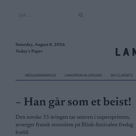
Skip
to
Søk
content
etter:
Saturday, August 8, 2026
Today's Paper
MEDLEMSINNHOLD
LANGRENN ALLROUND
SKI CLASSICS
– Han går som et beist!
Den norske 33-åringen tar seieren i supersprinten,
avverger fransk storeslem på Blink-festivalen fredag
kveld.