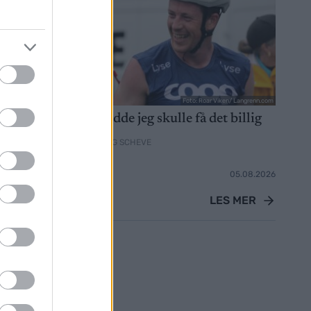
cheve/ Langrenn.com
Foto: Roar Viken/ Langrenn.com
seliten
– Jeg trodde jeg skulle få det billig
Lysebotn
AV INGEBORG SCHEVE
05.08.2026
RULLESKI
05.08.2026
LES MER