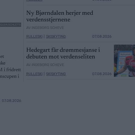
Ny Bjørndalen herjer med
verdensstjernene
SILVAN SCHLETTI
AV INGEBORG SCHEVE
RULLESKI
|
SKISKYTING
07.08.2026
Hedegart får drømmesjanse i
debuten mot verdenseliten
et
ske
AV INGEBORG SCHEVE
 i fridrett
RULLESKI
|
SKISKYTING
07.08.2026
enscupen i
07.08.2026