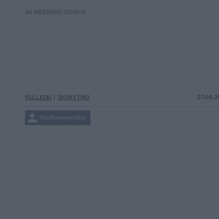
AV INGEBORG SCHEVE
RULLESKI
|
SKISKYTING
07.08.2
Medlemsartikler