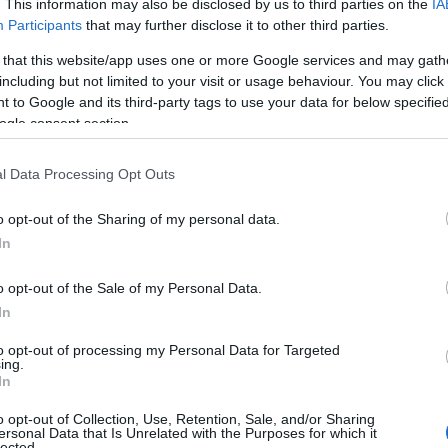
. This information may also be disclosed by us to third parties on the
IA
Participants
that may further disclose it to other third parties.
 that this website/app uses one or more Google services and may gath
including but not limited to your visit or usage behaviour. You may click 
 to Google and its third-party tags to use your data for below specifi
ogle consent section.
l Data Processing Opt Outs
o opt-out of the Sharing of my personal data.
d Cup
Orienteering World Cup Long,
World Orien
In
d Czech
Vyšši Brod Czech Republic
Championsh
Genova Ital
o opt-out of the Sale of my Personal Data.
•
•
06.08.2026
128 MIN
07.07.2026
120 
In
to opt-out of processing my Personal Data for Targeted
ing.
In
rtikler
o opt-out of Collection, Use, Retention, Sale, and/or Sharing
ersonal Data that Is Unrelated with the Purposes for which it
lected.