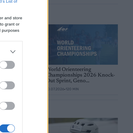
B’s List of
er and store
to grant or
ed purposes
teering
World Orienteering
ips 2026 Sprint,
Championships 2026 Knock-
y
Out Sprint, Geno...
•
MIN
10.07.2026
120 MIN