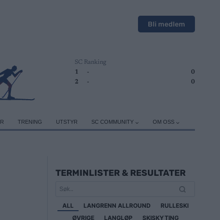
Bli medlem
SC Ranking
1
-
0
2
-
0
ER
TRENING
UTSTYR
SC COMMUNITY
OM OSS
TERMINLISTER & RESULTATER
ALL
LANGRENN ALLROUND
RULLESKI
ØVRIGE
LANGLØP
SKISKYTING