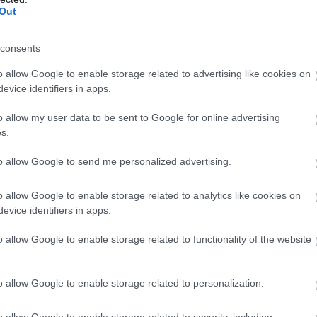
Out
consents
o allow Google to enable storage related to advertising like cookies on
evice identifiers in apps.
Foto: Ingeborg Scheve/ Langrenn.com
Foto: Ingeborg S
o allow my user data to be sent to Google for online advertising
kout på Northug i
Hedegart knuser langrenn
s.
igjen – skriver historie i 
to allow Google to send me personalized advertising.
SCHEVE
AV INGEBORG SCHEVE
LROUND
05.08.2026
RULLESKI
o allow Google to enable storage related to analytics like cookies on
evice identifiers in apps.
o allow Google to enable storage related to functionality of the website
Startlister og starttider fredag
o allow Google to enable storage related to personalization.
AV LANGRENN.COM
o allow Google to enable storage related to security, including