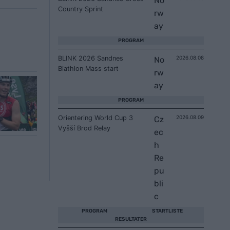
No
Country Sprint
rw
ay
PROGRAM
BLINK 2026 Sandnes
2026.08.08
No
Biathlon Mass start
rw
ay
PROGRAM
Orientering World Cup 3
2026.08.09
Cz
Vyšší Brod Relay
ec
h
Re
pu
bli
c
PROGRAM
STARTLISTE
RESULTATER