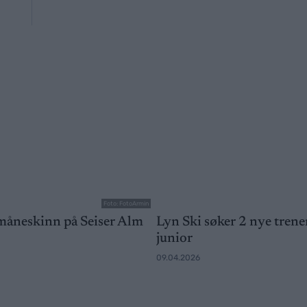
Foto: FotoArmin
 måneskinn på Seiser Alm
Lyn Ski søker 2 nye trene
junior
09.04.2026