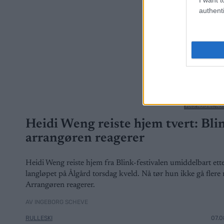
authenti
Foto: Nordnes/Nor
Heidi Weng reiste hjem tvert: Bli
arrangøren reagerer
Heidi Weng reiste hjem fra Blink-festivalen umiddelbart ett
langløpet på Ålgård torsdag kveld. Nå tør hun ikke gå flere 
Arrangøren reagerer.
AV INGEBORG SCHEVE
RULLESKI
07.0